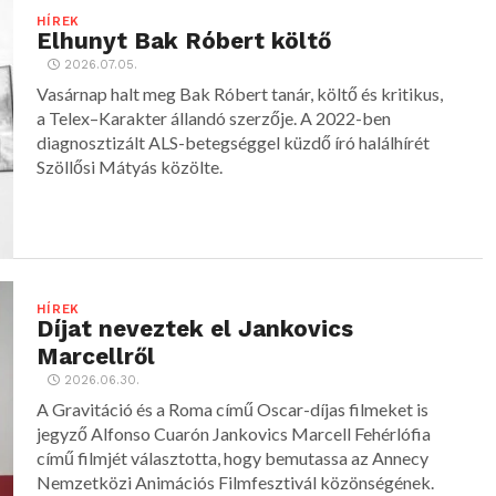
HÍREK
Elhunyt Bak Róbert költő
2026.07.05.
Vasárnap halt meg Bak Róbert tanár, költő és kritikus,
a Telex–Karakter állandó szerzője. A 2022-ben
diagnosztizált ALS-betegséggel küzdő író halálhírét
Szöllősi Mátyás közölte.
HÍREK
Díjat neveztek el Jankovics
Marcellről
2026.06.30.
A Gravitáció és a Roma című Oscar-díjas filmeket is
jegyző Alfonso Cuarón Jankovics Marcell Fehérlófia
című filmjét választotta, hogy bemutassa az Annecy
Nemzetközi Animációs Filmfesztivál közönségének.