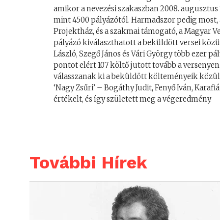
amikor a nevezési szakaszban 2008. augusztus 1
mint 4500 pályázótól. Harmadszor pedig most,
Projektház, és a szakmai támogató, a Magyar 
pályázó kiválaszthatott a beküldött versei közü
László, Szegő János és Vári György több ezer
pontot elért 107 költő jutott tovább a versenye
válasszanak ki a beküldött költeményeik közül,
‘Nagy Zsűri’ – Bogáthy Judit, Fenyő Iván, Karafiá
értékelt, és így született meg a végeredmény.
További Hírek