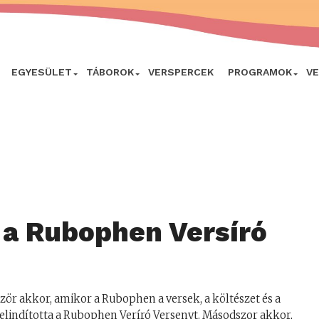
EGYESÜLET
TÁBOROK
VERSPERCEK
PROGRAMOK
V
 a Rubophen Versíró
ször akkor, amikor a Rubophen a versek, a költészet és a
lindította a Rubophen Veríró Versenyt. Másodszor akkor,