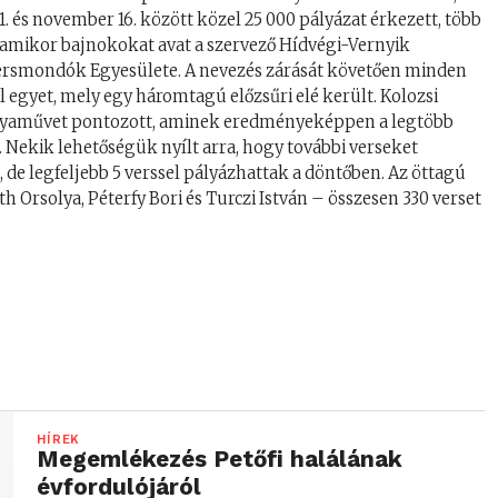
. és november 16. között közel 25 000 pályázat érkezett, több
 amikor bajnokokat avat a szervező Hídvégi-Vernyik
Versmondók Egyesülete. A nevezés zárását követően minden
l egyet, mely egy háromtagú előzsűri elé került. Kolozsi
 pályaművet pontozott, aminek eredményeképpen a legtöbb
n. Nekik lehetőségük nyílt arra, hogy további verseket
 de legfeljebb 5 verssel pályázhattak a döntőben. Az öttagú
th Orsolya, Péterfy Bori és Turczi István – összesen 330 verset
HÍREK
Megemlékezés Petőfi halálának
évfordulójáról