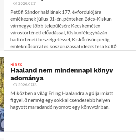
2026.07.31.
Petőfi Sándor halálának 177. évfordulójára
emlékeznek július 31-én, pénteken Bács-Kiskun
vármegye több településén: Kecskeméten
várostörténeti előadással, Kiskunfélegyházán
hadtörténeti beszélgetéssel, Kiskőrösön pedig
emlékműsorral és koszorúzással idézik fel a költő
alakját.
HÍREK
Haaland nem mindennapi könyv
adománya
2026.07.12.
Miközben a világ Erling Haalandra a góljai miatt
figyel, ő nemrég egy sokkal csendesebb helyen
hagyott maradandó nyomot: egy könyvtárban.