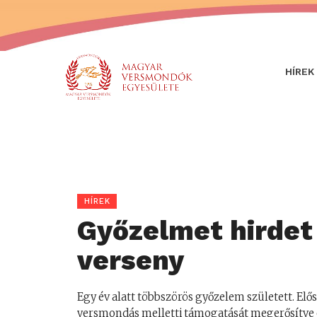
HÍREK
HÍREK
Győzelmet hirdet
verseny
Egy év alatt többszörös győzelem született. Elő
versmondás melletti támogatását megerősítve e