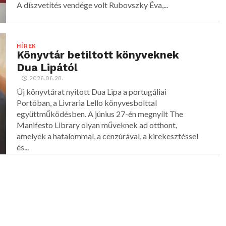
A díszvetítés vendége volt Rubovszky Éva,...
HÍREK
Könyvtár betiltott könyveknek
Dua Lipától
2026.06.28.
Új könyvtárat nyitott Dua Lipa a portugáliai
Portóban, a Livraria Lello könyvesbolttal
együttműködésben. A június 27-én megnyílt The
Manifesto Library olyan műveknek ad otthont,
amelyek a hatalommal, a cenzúrával, a kirekesztéssel
és...