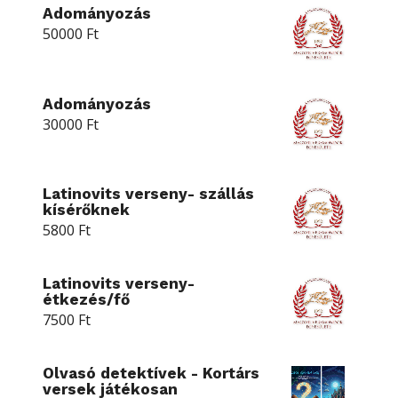
Adományozás
50000
Ft
Adományozás
30000
Ft
Latinovits verseny- szállás
kísérőknek
5800
Ft
Latinovits verseny-
étkezés/fő
7500
Ft
Olvasó detektívek - Kortárs
versek játékosan