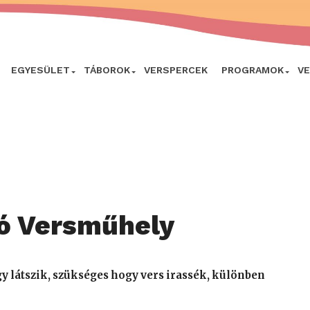
EGYESÜLET
TÁBOROK
VERSPERCEK
PROGRAMOK
V
zó Versműhely
gy látszik, szükséges hogy vers irassék, különben