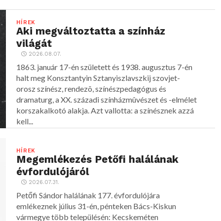
HÍREK
Aki megváltoztatta a színház
világát
2026.08.07.
1863. január 17-én született és 1938. augusztus 7-én
halt meg Konsztantyin Sztanyiszlavszkij szovjet-
orosz színész, rendezõ, színészpedagógus és
dramaturg, a XX. századi színházmûvészet és -elmélet
korszakalkotó alakja. Azt vallotta: a színésznek azzá
kell...
HÍREK
Megemlékezés Petőfi halálának
évfordulójáról
2026.07.31.
Petőfi Sándor halálának 177. évfordulójára
emlékeznek július 31-én, pénteken Bács-Kiskun
vármegye több településén: Kecskeméten