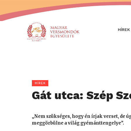
HÍREK
HÍREK
Gát utca: Szép S
„Nem szükséges, hogy én írjak verset, de ú
meggörbülne a világ gyémánttengelye”.