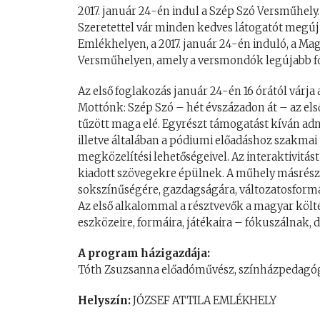
2017. január 24-én indul a Szép Szó Versműhely.
Szeretettel vár minden kedves látogatót megújul
Emlékhelyen, a 2017. január 24-én induló, a M
Versműhelyen, amely a versmondók legújabb 
Az első foglakozás január 24-én 16 órától várja
Mottónk: Szép Szó – hét évszázadon át – az el
tűzött maga elé. Egyrészt támogatást kíván ad
illetve általában a pódiumi előadáshoz szakmai
megközelítési lehetőségeivel. Az interaktivitás
kiadott szövegekre épülnek. A műhely másrészt 
sokszínűségére, gazdagságára, változatosformá
Az első alkalommal a résztvevők a magyar költé
eszközeire, formáira, játékaira – fókuszálnak
A program házigazdája:
Tóth Zsuzsanna előadóművész, színházpedagó
Helyszín:
JÓZSEF ATTILA EMLÉKHELY