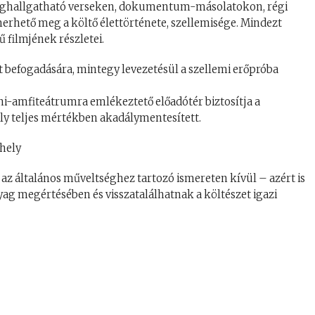
meghallgatható verseken, dokumentum-másolatokon, régi
merhető meg a költő élettörténete, szellemisége. Mindezt
ű filmjének részletei.
t befogadására, mintegy levezetésül a szellemi erőpróba
-amfiteátrumra emlékeztető előadótér biztosítja a
ly teljes mértékben akadálymentesített.
l az általános műveltséghez tartozó ismereten kívül – azért is
yag megértésében és visszatalálhatnak a költészet igazi