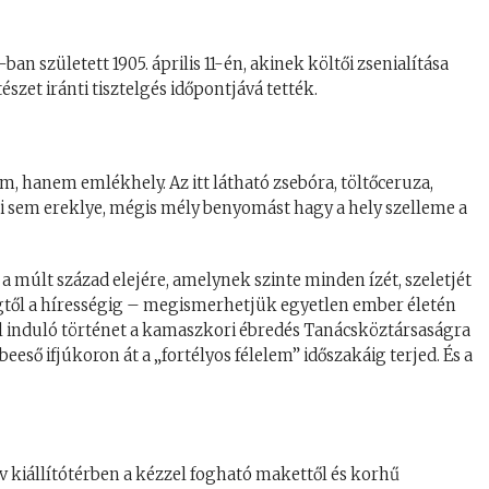
-ban született 1905. április 11-én, akinek költői zsenialítása
zet iránti tisztelgés időpontjává tették.
 hanem emlékhely. Az itt látható zsebóra, töltőceruza,
mmi sem ereklye, mégis mély benyomást hagy a hely szelleme a
 a múlt század elejére, amelynek szinte minden ízét, szeletjét
égtől a hírességig – megismerhetjük egyetlen ember életén
ól induló történet a kamaszkori ébredés Tanácsköztársaságra
eeső ifjúkoron át a „fortélyos félelem” időszakáig terjed. És a
v kiállítótérben a kézzel fogható makettől és korhű