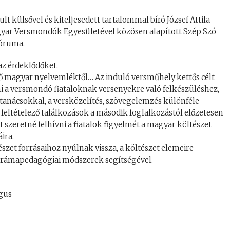
t külsővel és kiteljesedett tartalommal bíró József Attila
agyar Versmondók Egyesületével közösen alapított Szép Szó
fóruma.
 az érdeklődőket.
ső magyar nyelvemléktől… Az induló versműhely kettős célt
ni a versmondó fiataloknak versenyekre való felkészüléshez,
 tanácsokkal, a versközelítés, szövegelemzés különféle
t feltételező találkozások a második foglalkozástól előzetesen
szeretné felhívni a fiatalok figyelmét a magyar költészet
ira.
szet forrásaihoz nyúlnak vissza, a költészet elemeire –
, drámapedagógiai módszerek segítségével.
gus