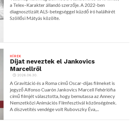
a Telex–Karakter állandó szerzője. A 2022-ben
diagnosztizált ALS-betegséggel küzdő író halálhírét
Szöllősi Mátyás közölte.
HÍREK
Díjat neveztek el Jankovics
Marcellről
2026.06.30.
A Gravitáció és a Roma című Oscar-díjas filmeket is
jegyző Alfonso Cuarón Jankovics Marcell Fehérlófia
című filmjét választotta, hogy bemutassa az Annecy
Nemzetközi Animációs Filmfesztivál közönségének.
A díszvetítés vendége volt Rubovszky Éva,...