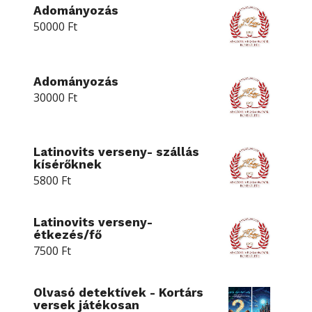
Adományozás
50000
Ft
Adományozás
30000
Ft
Latinovits verseny- szállás
kísérőknek
5800
Ft
Latinovits verseny-
étkezés/fő
7500
Ft
Olvasó detektívek - Kortárs
versek játékosan