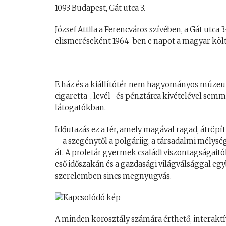
1093 Budapest, Gát utca 3.
József Attila a Ferencváros szívében, a Gát utca 3.
elismeréseként 1964-ben e napot a magyar költés
E ház és a kiállítótér nem hagyományos múzeum,
cigaretta-, levél- és pénztárca kivételével se
látogatókban.
Időutazás ez a tér, amely magával ragad, átröpít
– a szegénytől a polgáriig, a társadalmi mélys
át. A proletár gyermek családi viszontagságait
eső időszakán és a gazdasági világválsággal egyb
szerelemben sincs megnyugvás.
A minden korosztály számára érthető, interaktí