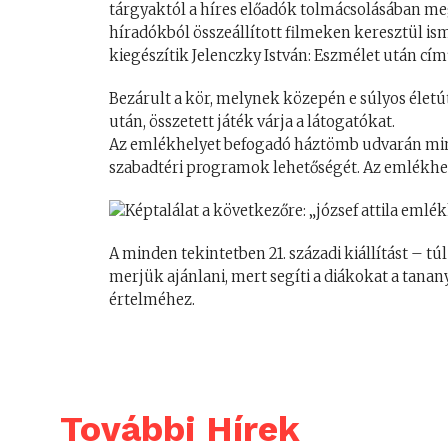
tárgyaktól a híres előadók tolmácsolásában 
híradókból összeállított filmeken keresztül is
kiegészítik Jelenczky István: Eszmélet után cím
Bezárult a kör, melynek közepén e súlyos életú
után, összetett játék várja a látogatókat.
Az emlékhelyet befogadó háztömb udvarán mini
szabadtéri programok lehetőségét. Az emlékhe
A minden tekintetben 21. századi kiállítást – tú
merjük ajánlani, mert segíti a diákokat a tanan
értelméhez.
További Hírek