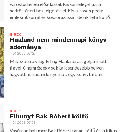
várostörténeti előadással, Kiskunfélegyházán
hadtörténeti beszélgetéssel, Kiskőrösön pedig
emlékműsorral és koszorúzással idézik fel a költő
alakját.
HÍREK
Haaland nem mindennapi könyv
adománya
2026.07.12.
Miközben a világ Erling Haalandra a góljai miatt
figyel, ő nemrég egy sokkal csendesebb helyen
hagyott maradandó nyomot: egy könyvtárban.
HÍREK
Elhunyt Bak Róbert költő
2026.07.05.
Vasárnap halt meg Bak Róbert tanár, költő és kritikus,