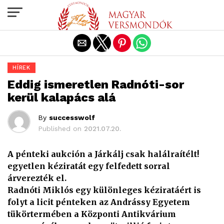
Exit mobile version
HÍREK
Eddig ismeretlen Radnóti-sor
kerül kalapács alá
By
successwolf
Published on
2021.07.20.
A pénteki aukción a Járkálj csak halálraítélt!
egyetlen kéziratát egy felfedett sorral
árverezték el.
Radnóti Miklós egy különleges kéziratáért is
folyt a licit pénteken az Andrássy Egyetem
tükörtermében a Központi Antikvárium