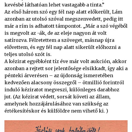
kevésbé láthatóan lehet vastagabb a tinta.”
Az első három szó egy fél nap alatt előkerült, Lám
azonban az utolsó szóval megszenvedett, pedig itt
már a rím is adhatott támpontot. „Már a szó végéből
is megvolt az -ák, de az eleje nagyon át volt
satírozva. Félretettem a szöveget, másnap újra
elővettem, és egy fél nap alatt sikerült előhozni a
teljes utolsó szót is.
A kézirat egyébként tíz éve már volt aukción, akkor
azonban a rejtett sor jelentősége elsikkadt, így aki a
pénteki árverésen – az újdonság ismeretében
kedvezően alacsony összegről – ötmillió forintról
induló kéziratot megveszi, különleges darabhoz
jut. (Az kézirat védett, sorsát követi az állam,
amelynek hozzájárulásához van szükség az
értékesítéskor és külföldre nem vihető ki. )