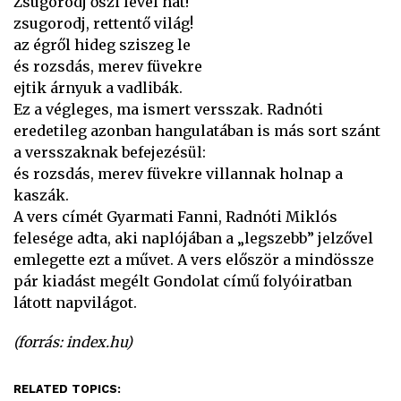
Zsugorodj őszi levél hát!
zsugorodj, rettentő világ!
az égről hideg sziszeg le
és rozsdás, merev füvekre
ejtik árnyuk a vadlibák.
Ez a végleges, ma ismert versszak. Radnóti
eredetileg azonban hangulatában is más sort szánt
a versszaknak befejezésül:
és rozsdás, merev füvekre villannak holnap a
kaszák.
A vers címét Gyarmati Fanni, Radnóti Miklós
felesége adta, aki naplójában a „legszebb” jelzővel
emlegette ezt a művet. A vers először a mindössze
pár kiadást megélt Gondolat című folyóiratban
látott napvilágot.
(forrás: index.hu)
RELATED TOPICS: