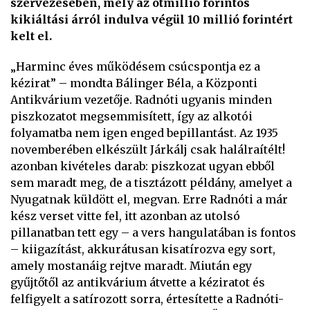
szervezésében, mely az ötmillió forintos
kikiáltási árról indulva végül 10 millió forintért
kelt el.
„Harminc éves működésem csúcspontja ez a
kézirat” – mondta Bálinger Béla, a Központi
Antikvárium vezetője. Radnóti ugyanis minden
piszkozatot megsemmisített, így az alkotói
folyamatba nem igen enged bepillantást. Az 1935
novemberében elkészült Járkálj csak halálraítélt!
azonban kivételes darab: piszkozat ugyan ebből
sem maradt meg, de a tisztázott példány, amelyet a
Nyugatnak küldött el, megvan. Erre Radnóti a már
kész verset vitte fel, itt azonban az utolsó
pillanatban tett egy – a vers hangulatában is fontos
– kiigazítást, akkurátusan kisatírozva egy sort,
amely mostanáig rejtve maradt. Miután egy
gyűjtőtől az antikvárium átvette a kéziratot és
felfigyelt a satírozott sorra, értesítette a Radnóti-