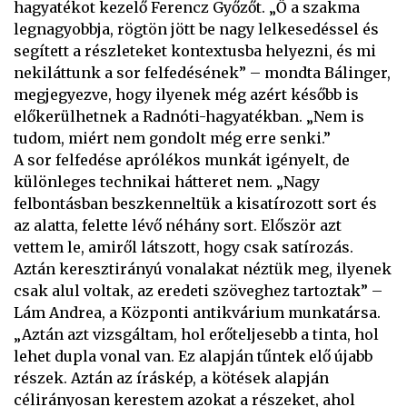
hagyatékot kezelő Ferencz Győzőt. „Ő a szakma
legnagyobbja, rögtön jött be nagy lelkesedéssel és
segített a részleteket kontextusba helyezni, és mi
nekiláttunk a sor felfedésének” – mondta Bálinger,
megjegyezve, hogy ilyenek még azért később is
előkerülhetnek a Radnóti-hagyatékban. „Nem is
tudom, miért nem gondolt még erre senki.”
A sor felfedése aprólékos munkát igényelt, de
különleges technikai hátteret nem. „Nagy
felbontásban beszkenneltük a kisatírozott sort és
az alatta, felette lévő néhány sort. Először azt
vettem le, amiről látszott, hogy csak satírozás.
Aztán keresztirányú vonalakat néztük meg, ilyenek
csak alul voltak, az eredeti szöveghez tartoztak” –
Lám Andrea, a Központi antikvárium munkatársa.
„Aztán azt vizsgáltam, hol erőteljesebb a tinta, hol
lehet dupla vonal van. Ez alapján tűntek elő újabb
részek. Aztán az íráskép, a kötések alapján
célirányosan kerestem azokat a részeket, ahol