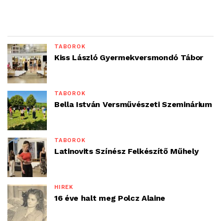
TÁBOROK
Kiss László Gyermekversmondó Tábor
TÁBOROK
Bella István Versművészeti Szeminárium
TÁBOROK
Latinovits Színész Felkészítő Műhely
HÍREK
16 éve halt meg Polcz Alaine