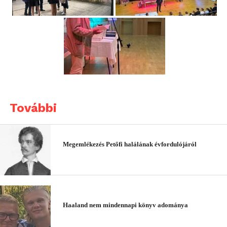
További
Megemlékezés Petőfi halálának évfordulójáról
Haaland nem mindennapi könyv adománya