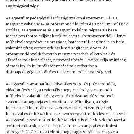
szakmai munkáját a Magyar Versmondók Egyesületének
segítségével végzi.
Az egyesület pedagógiai és ifjúsági szakmai szervezet. Célja a
magyar nyelvű vers- és prózamondó kultúra és a pódiumi műfajok
ápolása, az egyetemes és a magyar irodalom népszerűsítése.
Kiemelten fontos céljának tekinti a vers-és prózamondók, illetve
műhelyek segítését, az országos, határon túli, regionális és helyi,
valamint réteg versenyek szakmai segítését, a vers-és
prózamondó szakképesítés megszervezését, alkotóinak és
alkotásainak kiajánlását, népszerűsítését. További célja az ifjúság
társadalmi és kulturális identitásának erősítése a
drámapedagógia, a költészet, a versmondás segítségével.
Az egyesület az amatőr és hivatásos vers- és prózamondók,
előadóművészek, a regionális megyei és helyi versmondó
műhelyek, valamint réteg vers- és prózamondó versenyek
szakmai támogatója és koordinátora. Mint ilyen, a régió
kiemelkedő kulturális civilszervezeteivel, intézményeivel,
klubjaival és önképző köreivel szoros együttműködésre törekszik.
Az egyesület szakmai érdekképviseletet is ellát: kezdeményezi a
pódiumi műfajok, a vers- és prózamondás anyagi és erkölcsi
támogatását. Céljának tekinti, hogy tagjai sorába szervezze a