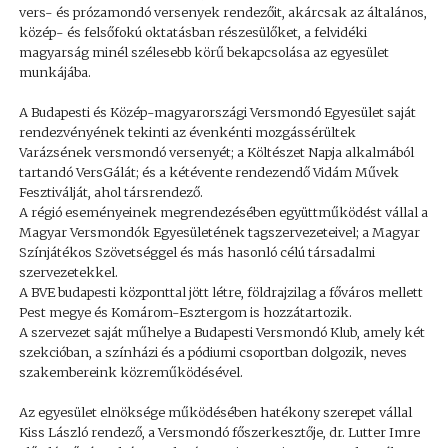
vers- és prózamondó versenyek rendezőit, akárcsak az általános,
közép- és felsőfokú oktatásban részesülőket, a felvidéki
magyarság minél szélesebb körű bekapcsolása az egyesület
munkájába.
A Budapesti és Közép-magyarországi Versmondó Egyesület saját
rendezvényének tekinti az évenkénti mozgássérültek
Varázsének versmondó versenyét; a Költészet Napja alkalmából
tartandó VersGálát; és a kétévente rendezendő Vidám Művek
Fesztiválját, ahol társrendező.
A régió eseményeinek megrendezésében együttműködést vállal a
Magyar Versmondók Egyesületének tagszervezeteivel; a Magyar
Színjátékos Szövetséggel és más hasonló célú társadalmi
szervezetekkel.
A BVE budapesti központtal jött létre, földrajzilag a főváros mellett
Pest megye és Komárom-Esztergom is hozzátartozik.
A szervezet saját műhelye a Budapesti Versmondó Klub, amely két
szekcióban, a színházi és a pódiumi csoportban dolgozik, neves
szakembereink közreműködésével.
Az egyesület elnöksége működésében hatékony szerepet vállal
Kiss László rendező, a Versmondó főszerkesztője, dr. Lutter Imre