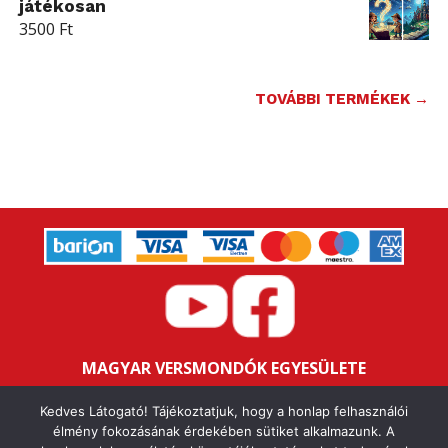
játékosan
3500
Ft
TOVÁBBI TERMÉKEK →
MAGYAR VERSMONDÓK EGYESÜLETE
Bankszámlaszám: 16200106-11646259
Kedves Látogató! Tájékoztatjuk, hogy a honlap felhasználói
Adószám: 18047352-1-43
élmény fokozásának érdekében sütiket alkalmazunk. A