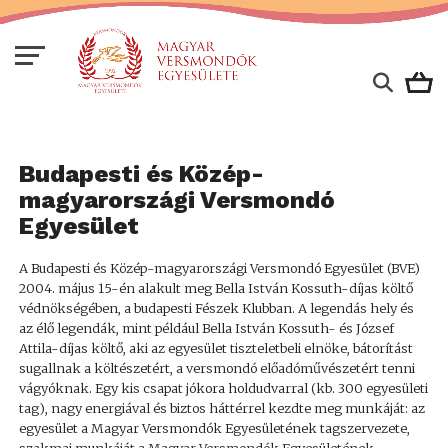
Budapesti és Közép-
magyarországi Versmondó
Egyesület
A Budapesti és Közép-magyarországi Versmondó Egyesület (BVE)
2004. május 15-én alakult meg Bella István Kossuth-díjas költő
védnökségében, a budapesti Fészek Klubban. A legendás hely és
az élő legendák, mint például Bella István Kossuth- és József
Attila-díjas költő, aki az egyesület tiszteletbeli elnöke, bátorítást
sugallnak a költészetért, a versmondó előadóművészetért tenni
vágyóknak. Egy kis csapat jókora holdudvarral (kb. 300 egyesületi
tag), nagy energiával és biztos háttérrel kezdte meg munkáját: az
egyesület a Magyar Versmondók Egyesületének tagszervezete,