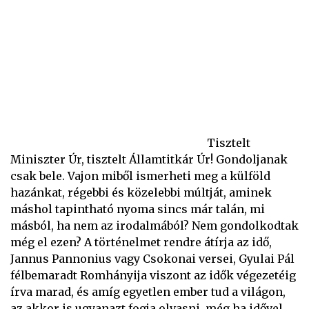
Tisztelt
Miniszter Úr, tisztelt Államtitkár Úr! Gondoljanak
csak bele. Vajon miből ismerheti meg a külföld
hazánkat, régebbi és közelebbi múltját, aminek
máshol tapintható nyoma sincs már talán, mi
másból, ha nem az irodalmából? Nem gondolkodtak
még el ezen? A történelmet rendre átírja az idő,
Jannus Pannonius vagy Csokonai versei, Gyulai Pál
félbemaradt Romhányija viszont az idők végezetéig
írva marad, és amíg egyetlen ember tud a világon,
az akkor is ugyanazt fogja olvasni, még ha idővel