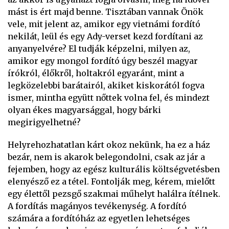
mást is ért majd benne. Tisztában vannak Önök
vele, mit jelent az, amikor egy vietnámi fordító
nekilát, leül és egy Ady-verset kezd fordítani az
anyanyelvére? El tudják képzelni, milyen az,
amikor egy mongol fordító úgy beszél magyar
írókról, élőkről, holtakról egyaránt, mint a
legközelebbi barátairól, akiket kiskorától fogva
ismer, mintha együtt nőttek volna fel, és mindezt
olyan ékes magyarsággal, hogy bárki
megirigyelhetné?
Helyrehozhatatlan kárt okoz nekünk, ha ez a ház
bezár, nem is akarok belegondolni, csak az jár a
fejemben, hogy az egész kulturális költségvetésben
elenyésző ez a tétel. Fontolják meg, kérem, mielőtt
egy élettől pezsgő szakmai műhelyt halálra ítélnek.
A fordítás magányos tevékenység. A fordító
számára a fordítóház az egyetlen lehetséges