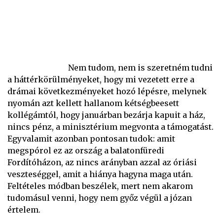
Nem tudom, nem is szeretném tudni
a háttérkörülményeket, hogy mi vezetett erre a
drámai következményeket hozó lépésre, melynek
nyomán azt kellett hallanom kétségbeesett
kollégámtól, hogy januárban bezárja kapuit a ház,
nincs pénz, a minisztérium megvonta a támogatást.
Egyvalamit azonban pontosan tudok: amit
megspórol ez az ország a balatonfüredi
Fordítóházon, az nincs arányban azzal az óriási
veszteséggel, amit a hiánya hagyna maga után.
Feltételes módban beszélek, mert nem akarom
tudomásul venni, hogy nem győz végül a józan
értelem.