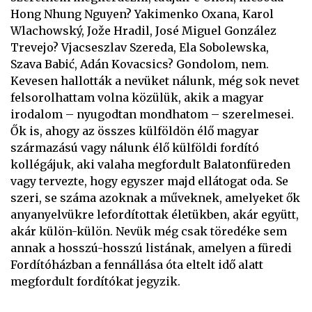
Hong Nhung Nguyen? Yakimenko Oxana, Karol
Wlachowský, Jože Hradil, José Miguel González
Trevejo? Vjacseszlav Szereda, Ela Sobolewska,
Szava Babić, Adán Kovacsics? Gondolom, nem.
Kevesen hallották a nevüket nálunk, még sok nevet
felsorolhattam volna közülük, akik a magyar
irodalom – nyugodtan mondhatom – szerelmesei.
Ők is, ahogy az összes külföldön élő magyar
származású vagy nálunk élő külföldi fordító
kollégájuk, aki valaha megfordult Balatonfüreden
vagy tervezte, hogy egyszer majd ellátogat oda. Se
szeri, se száma azoknak a műveknek, amelyeket ők
anyanyelvükre lefordítottak életükben, akár együtt,
akár külön-külön. Nevük még csak töredéke sem
annak a hosszú-hosszú listának, amelyen a füredi
Fordítóházban a fennállása óta eltelt idő alatt
megfordult fordítókat jegyzik.