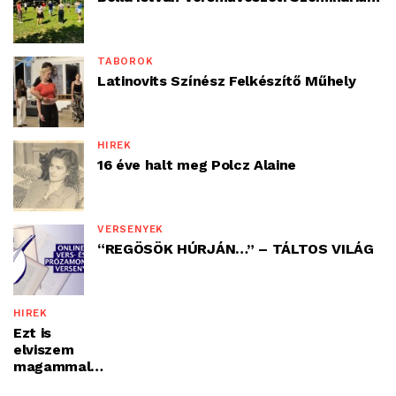
TÁBOROK
Latinovits Színész Felkészítő Műhely
HÍREK
16 éve halt meg Polcz Alaine
VERSENYEK
“REGÖSÖK HÚRJÁN…” – TÁLTOS VILÁG
HÍREK
Ezt is
elviszem
magammal…