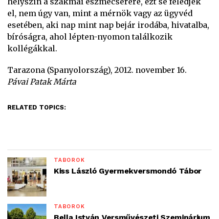
helyszín a szakmai eszmecserére, ezt se feledjék
el, nem úgy van, mint a mérnök vagy az ügyvéd
esetében, aki nap mint nap bejár irodába, hivatalba,
bíróságra, ahol lépten-nyomon találkozik
kollégákkal.
Tarazona (Spanyolország), 2012. november 16.
Pávai Patak Márta
RELATED TOPICS:
TÁBOROK
Kiss László Gyermekversmondó Tábor
TÁBOROK
Bella István Versművészeti Szeminárium