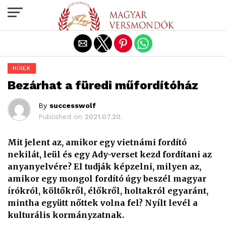
Exit mobile version
HÍREK
Bezárhat a füredi műfordítóház
By
successwolf
Published on
2021.07.20.
Mit jelent az, amikor egy vietnámi fordító
nekilát, leül és egy Ady-verset kezd fordítani az
anyanyelvére? El tudják képzelni, milyen az,
amikor egy mongol fordító úgy beszél magyar
írókról, költőkről, élőkről, holtakról egyaránt,
mintha együtt nőttek volna fel? Nyílt levél a
kulturális kormányzatnak.