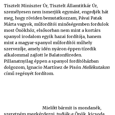
Tisztelt Miniszter Úr, Tisztelt Államtitkár Úr,
személyesen nem ismerjük egymást, engedjék hát
meg, hogy röviden bemutatkozzam, Pávai Patak
Márta vagyok, műfordítói minőségemben fordulok
most Önökhöz, elsősorban nem mint a kortárs
spanyol irodalom egyik hazai fordítója, hanem
mint a magyar-spanyol műfordítói műhely
szervezője, amely idén nyáron éppen tízedik
alkalommal zajlott le Balatonfüreden.
Pillanatnyilag éppen a spanyol fordítóházban
dolgozom, Ignacio Martínez de Pisón
Mellékutakon
című regényét fordítom.
Mielőtt bármit is mondanék,
szeretném megkérdezni, tudják-e Önök, kicsoda