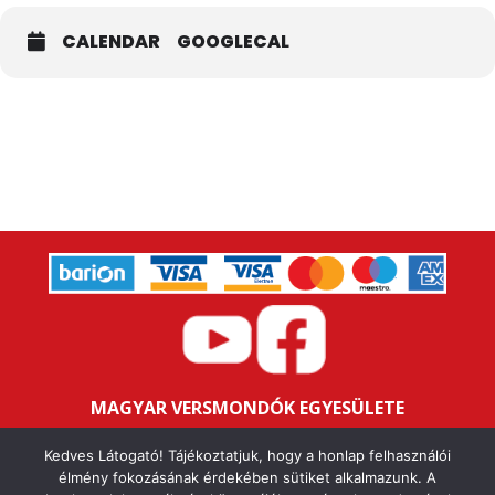
CALENDAR
GOOGLECAL
MAGYAR VERSMONDÓK EGYESÜLETE
Bankszámlaszám: 16200106-11646259
Kedves Látogató! Tájékoztatjuk, hogy a honlap felhasználói
Adószám: 18047352-1-43
élmény fokozásának érdekében sütiket alkalmazunk. A