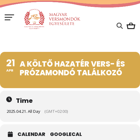
21
A KÖLTŐ HAZATÉR VERS- ÉS
PRÓZAMONDÓ TALÁLKOZÓ
APR
Time
2025.04.21. All Day
(GMT+02:00)
CALENDAR
GOOGLECAL