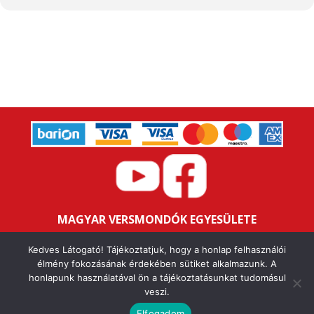
MAGYAR VERSMONDÓK EGYESÜLETE
Bankszámlaszám: 16200106-11646259
Kedves Látogató! Tájékoztatjuk, hogy a honlap felhasználói
Adószám: 18047352-1-43
élmény fokozásának érdekében sütiket alkalmazunk. A
honlapunk használatával ön a tájékoztatásunkat tudomásul
veszi.
IMPRESSZUM
ALAPSZABÁLY
ÁSZF
ADATVÉDELMI NYILATKOZAT
FELHASZNÁLÁSI FELTÉTELEK
Elfogadom