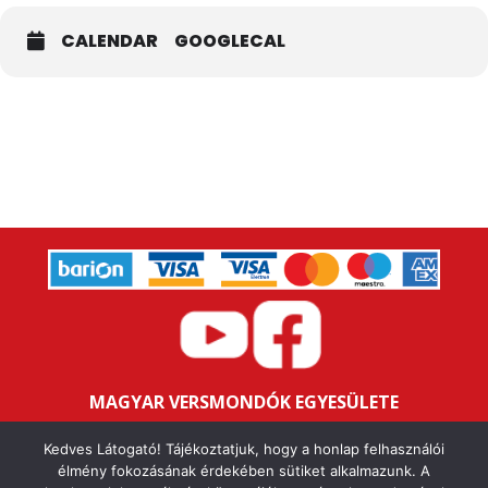
CALENDAR
GOOGLECAL
MAGYAR VERSMONDÓK EGYESÜLETE
Bankszámlaszám: 16200106-11646259
Kedves Látogató! Tájékoztatjuk, hogy a honlap felhasználói
Adószám: 18047352-1-43
élmény fokozásának érdekében sütiket alkalmazunk. A