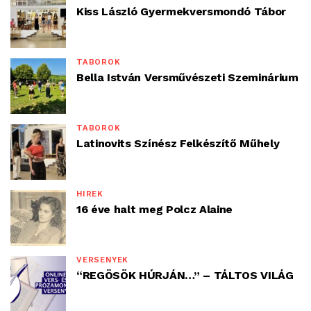
Kiss László Gyermekversmondó Tábor
TÁBOROK
Bella István Versművészeti Szeminárium
TÁBOROK
Latinovits Színész Felkészítő Műhely
HÍREK
16 éve halt meg Polcz Alaine
VERSENYEK
“REGÖSÖK HÚRJÁN…” – TÁLTOS VILÁG