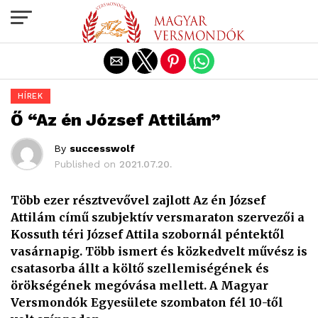
Exit mobile version
HÍREK
Ő “Az én József Attilám”
By
successwolf
Published on
2021.07.20.
Több ezer résztvevővel zajlott Az én József
Attilám című szubjektív versmaraton szervezői a
Kossuth téri József Attila szobornál péntektől
vasárnapig. Több ismert és közkedvelt művész is
csatasorba állt a költő szellemiségének és
örökségének megóvása mellett. A Magyar
Versmondók Egyesülete szombaton fél 10-től