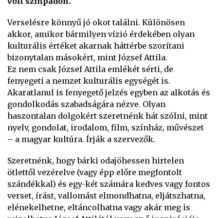
volt színpadon.
Verselésre könnyű jó okot találni. Különösen
akkor, amikor bármilyen vízió érdekében olyan
kulturális értéket akarnak háttérbe szorítani
bizonytalan másokért, mint József Attila.
Ez nem csak József Attila emlékét sérti, de
fenyegeti a nemzet kulturális egységét is.
Akaratlanul is fenyegető jelzés egyben az alkotás és
gondolkodás szabadságára nézve. Olyan
haszontalan dolgokért szeretnénk hát szólni, mint
nyelv, gondolat, irodalom, film, színház, művészet
– a magyar kultúra. Írják a szervezők.
Szeretnénk, hogy bárki odajöhessen hirtelen
ötlettől vezérelve (vagy épp előre megfontolt
szándékkal) és egy-két számára kedves vagy fontos
verset, írást, vallomást elmondhatna, eljátszhatna,
elénekelhetne, eltáncolhatna vagy akár meg is