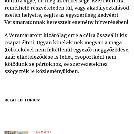
kultúra ügye, no meg az emberségé. Ezért kérünk,
remélhető részvételeden túl, vagy akadályoztatásod
esetén helyette, segíts az egyszerűség kedvéért
Versmaratonnak keresztelt esemény hírverésében!
A Versmaratont kizárólag erre a célra összeállt kis
csapat élteti. Ugyan kinek-kinek megvan a maga
(többiekével nem feltétlenül egyező) meggyőződése,
akár elköteleződése is lehet, csoportként nem
kötődünk se pártokhoz, se szervezetekhez –
szögezték le közleményükben.
RELATED TOPICS:
TÁBOROK