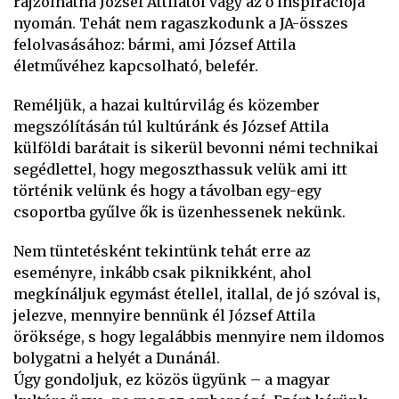
rajzolhatna József Attilától vagy az ő inspirációja
nyomán. Tehát nem ragaszkodunk a JA-összes
felolvasásához: bármi, ami József Attila
életművéhez kapcsolható, belefér.
Reméljük, a hazai kultúrvilág és közember
megszólításán túl kultúránk és József Attila
külföldi barátait is sikerül bevonni némi technikai
segédlettel, hogy megoszthassuk velük ami itt
történik velünk és hogy a távolban egy-egy
csoportba gyűlve ők is üzenhessenek nekünk.
Nem tüntetésként tekintünk tehát erre az
eseményre, inkább csak piknikként, ahol
megkínáljuk egymást étellel, itallal, de jó szóval is,
jelezve, mennyire bennünk él József Attila
öröksége, s hogy legalábbis mennyire nem ildomos
bolygatni a helyét a Dunánál.
Úgy gondoljuk, ez közös ügyünk – a magyar