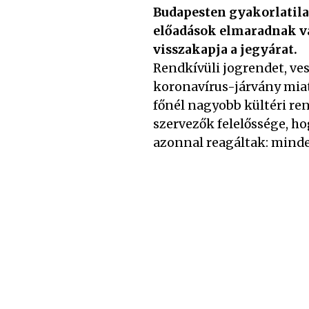
Budapesten gyakorlatilag
előadások elmaradnak v
visszakapja a jegyárat.
Rendkívüli jogrendet, ves
koronavírus-járvány miat
főnél nagyobb kültéri r
szervezők felelőssége, h
azonnal reagáltak: mind