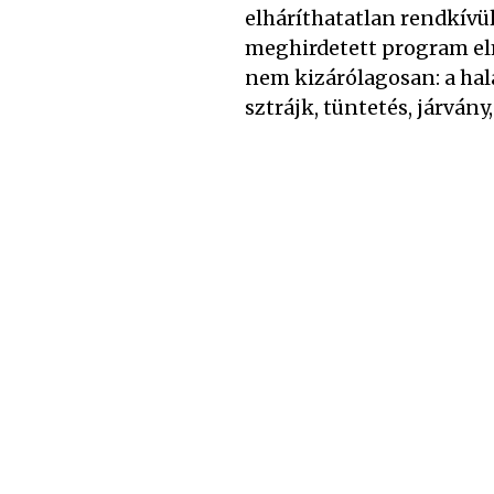
elháríthatatlan rendkívül
meghirdetett program el
nem kizárólagosan: a hal
sztrájk, tüntetés, járvány