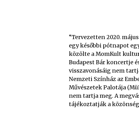
“Tervezetten 2020. május
egy későbbi pótnapot egy
közölte a MomKult kulturá
Budapest Bár koncertje é
visszavonásáig nem tartj
Nemzeti Színház az Ember
Művészetek Palotája (MüPa
nem tartja meg. A megvás
tájékoztatják a közönség