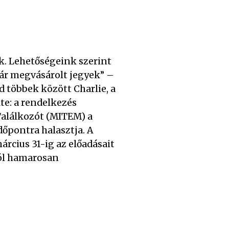
k. Lehetőségeink szerint
ár megvásárolt jegyek” –
d többek között Charlie, a
te: a rendelkezés
Találkozót (MITEM) a
őpontra halasztja. A
rcius 31-ig az előadásait
ról hamarosan