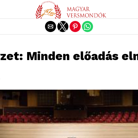
Exit mobile version
zet: Minden előadás e
.