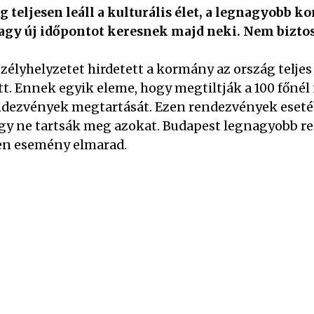
 teljesen leáll a kulturális élet, a legnagyobb k
agy új időpontot keresnek majd neki. Nem bizto
zélyhelyzetet hirdetett a kormány az ország teljes 
t. Ennek egyik eleme, hogy megtiltják a 100 főnél 
endezvények megtartását. Ezen rendezvények eseté
ogy ne tartsák meg azokat. Budapest legnagyobb 
en esemény elmarad.