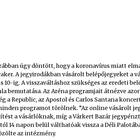
ábban úgy döntött, hogy a koronavírus miatt elma
lvaker. A jegyirodákban vásárolt belépőjegyeket a v
s 10-ig. A visszaváltáshoz szükséges az eredeti bel
la bemutatása. Az Aréna programjait átnézve azon
 a Republic, az Apostol és Carlos Santana koncertj
minden programot törölnek. “Az online vásárolt je
esítést a vásárlóknak, míg a Várkert Bazár jegypén
ól 14 napon belül válthatóak vissza a Déli Palotáb
zölte az intézmény.