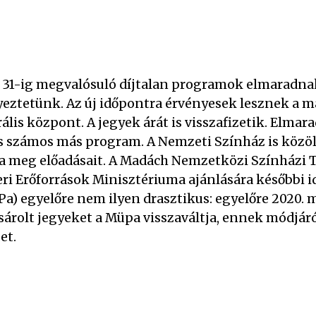
 31-ig megvalósuló díjtalan programok elmaradna
eztetünk. Az új időpontra érvényesek lesznek a m
lis központ. A jegyek árát is visszafizetik. Elmara
s számos más program. A Nemzeti Színház is közöl
a meg előadásait. A Madách Nemzetközi Színházi 
i Erőforrások Minisztériuma ajánlására későbbi id
) egyelőre nem ilyen drasztikus: egyelőre 2020. má
árolt jegyeket a Müpa visszaváltja, ennek módjá
et.