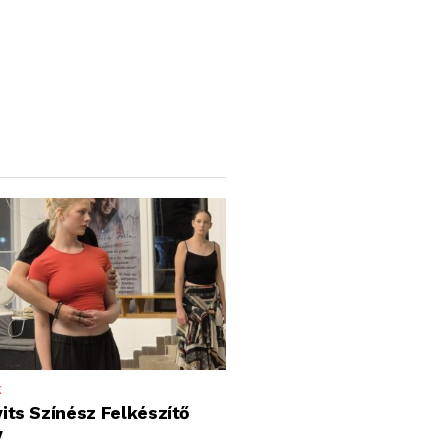
K
its Színész Felkészítő
y