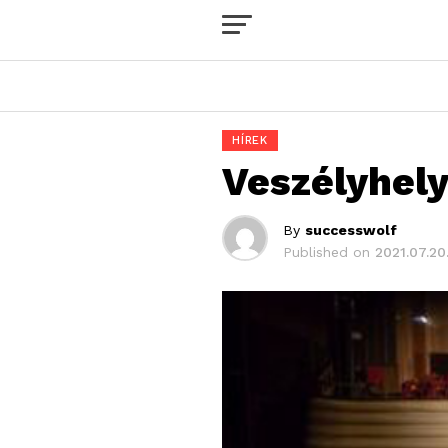
HÍREK
Veszélyhely
By
successwolf
Published on
2021.07.20