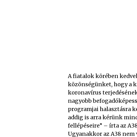
A fiatalok körében kedvel
közönségünket, hogy a ko
koronavírus terjedésének
nagyobb befogadóképessé
programjai halasztásra 
addig is arra kérünk min
fellépéseire” – írta az A38
Ugyanakkor az A38 nem vál