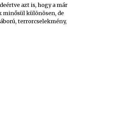
deértve azt is, hogy a már
k minősül különösen, de
áború, terrorcselekmény,