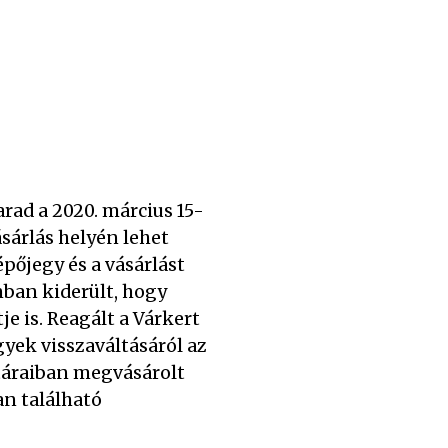
rad a 2020. március 15-
ásárlás helyén lehet
épőjegy és a vásárlást
ban kiderült, hogy
e is. Reagált a Várkert
gyek visszaváltásáról az
ztáraiban megvásárolt
an található