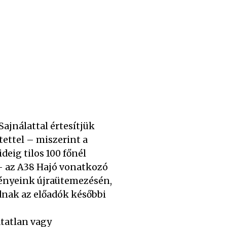
Sajnálattal értesítjük
ettel – miszerint a
eig tilos 100 főnél
– az A38 Hajó vonatkozó
ményeink újraütemezésén,
dnak az előadók későbbi
atatlan vagy