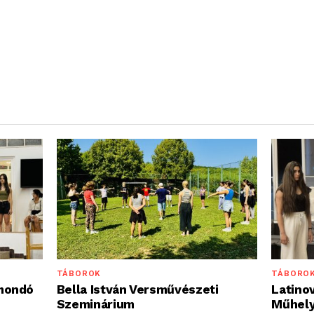
TÁBORO
TÁBOROK
Latinov
mondó
Bella István Versművészeti
Műhel
Szeminárium