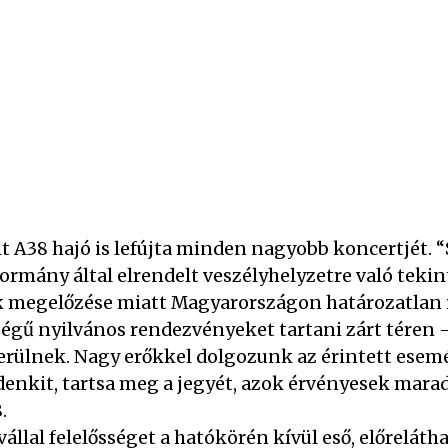
t A38 hajó is lefújta minden nagyobb koncertjét. “
rmány által elrendelt veszélyhelyzetre való tekint
 megelőzése miatt Magyarországon határozatlan id
gű nyilvános rendezvényeket tartani zárt téren 
kerülnek. Nagy erőkkel dolgozunk az érintett ese
denkit, tartsa meg a jegyét, azok érvényesek mara
.
lal felelősséget a hatókörén kívül eső, előreláth