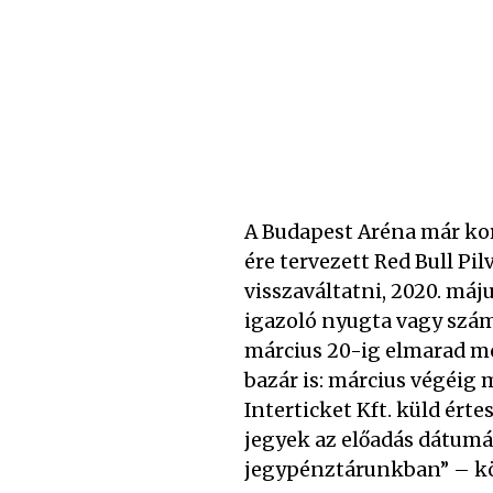
A Budapest Aréna már kor
ére tervezett Red Bull Pi
visszaváltatni, 2020. máju
igazoló nyugta vagy szám
március 20-ig elmarad még
bazár is: március végéig 
Interticket Kft. küld ért
jegyek az előadás dátumát
jegypénztárunkban” – kö