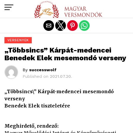
Exit mobile version
VERSENYEK
„Többsincs” Kárpát-medencei
Benedek Elek mesemondó verseny
By
successwolf
Published on
2021.07.20.
„Többsincs\” Kárpát-medencei mesemondó
verseny
Benedek Elek tiszteletére
Meghirdető, rendező: