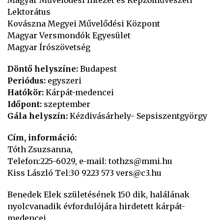
Magyar Művelődési Intézet és Képzőművészeti
Lektorátus
Kovászna Megyei Művelődési Központ
Magyar Versmondók Egyesület
Magyar Írószövetség
Döntő helyszíne:
Budapest
Periódus:
egyszeri
Hatókör:
Kárpát-medencei
Időpont:
szeptember
Gála helyszín:
Kézdivásárhely- Sepsiszentgyörgy
Cím, információ:
Tóth Zsuzsanna,
Telefon:225-6029, e-mail: tothzs@mmi.hu
Kiss László Tel:30 9223 573 vers@c3.hu
Benedek Elek születésének 150 dik, halálának
nyolcvanadik évfordulójára hirdetett kárpát-
medencei