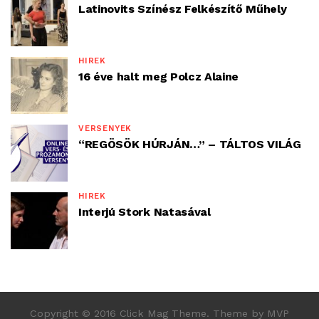
Latinovits Színész Felkészítő Műhely
HÍREK
16 éve halt meg Polcz Alaine
VERSENYEK
“REGÖSÖK HÚRJÁN…” – TÁLTOS VILÁG
HÍREK
Interjú Stork Natasával
Copyright © 2016 Click Mag Theme. Theme by MVP