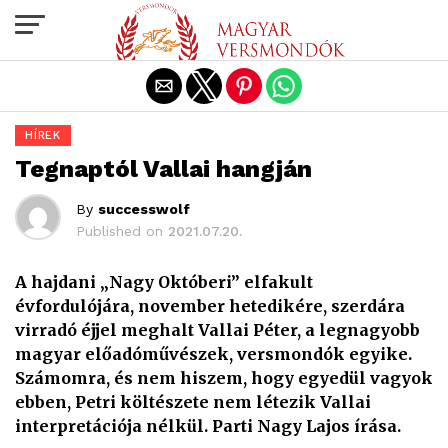
Exit mobile version
HÍREK
Tegnaptól Vallai hangján
By
successwolf
Published on
2021.07.20.
A hajdani „Nagy Októberi” elfakult
évfordulójára, november hetedikére, szerdára
virradó éjjel meghalt Vallai Péter, a legnagyobb
magyar előadóművészek, versmondók egyike.
Számomra, és nem hiszem, hogy egyedül vagyok
ebben, Petri költészete nem létezik Vallai
interpretációja nélkül. Parti Nagy Lajos írása.