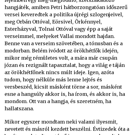
fejemben egy meg-meglóduló, szétszakadozó
hangjáték, amiben Petri hátborzongatóan időszerű
versei keveredtek a politika újrégi szlogenjeivel,
meg Orbán Ottóval, Eörsivel, Örkénnyel,
Esterházyval, Tolnai Ottóval vagy épp a saját
verseimmel, melyeket Vallai mondott hajdan.
Benne van a verseim szövetében, a tónusban és a
modorban. Belém ivódott az örökhétfők idején,
mikor még rémületes volt, a mára már csupán
józan és rezignált tapasztalat, hogy a világ e táján
az örökhétfőnek nincs múlt ideje. Igen, azóta
tudom, hogy nélküle más lenne lejtés és
versbeszéd, kicsit másként törne a sor, másként
esne a hangsúly akkor is, ha írom, és akkor is, ha
mondom. Ott van a hangja, és szeretném, ha
hallatszana.
Mikor egyszer mondtam neki valami ilyesmit,
nevetett és másról kezdett beszélni. Évtizedek óta a