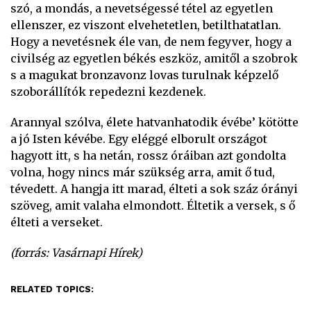
szó, a mondás, a nevetségessé tétel az egyetlen
ellenszer, ez viszont elvehetetlen, betilthatatlan.
Hogy a nevetésnek éle van, de nem fegyver, hogy a
civilség az egyetlen békés eszköz, amitől a szobrok
s a magukat bronzavonz lovas turulnak képzelő
szoborállítók repedezni kezdenek.
Arannyal szólva, élete hatvanhatodik évébe’ kötötte
a jó Isten kévébe. Egy eléggé elborult országot
hagyott itt, s ha netán, rossz óráiban azt gondolta
volna, hogy nincs már szükség arra, amit ő tud,
tévedett. A hangja itt marad, élteti a sok száz órányi
szöveg, amit valaha elmondott. Éltetik a versek, s ő
élteti a verseket.
(forrás: Vasárnapi Hírek)
RELATED TOPICS: