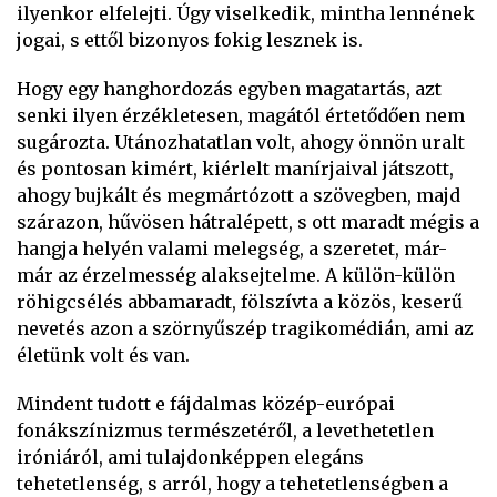
ilyenkor elfelejti. Úgy viselkedik, mintha lennének
jogai, s ettől bizonyos fokig lesznek is.
Hogy egy hanghordozás egyben magatartás, azt
senki ilyen érzékletesen, magától értetődően nem
sugározta. Utánozhatatlan volt, ahogy önnön uralt
és pontosan kimért, kiérlelt manírjaival játszott,
ahogy bujkált és megmártózott a szövegben, majd
szárazon, hűvösen hátralépett, s ott maradt mégis a
hangja helyén valami melegség, a szeretet, már-
már az érzelmesség alaksejtelme. A külön-külön
röhigcsélés abbamaradt, fölszívta a közös, keserű
nevetés azon a szörnyűszép tragikomédián, ami az
életünk volt és van.
Mindent tudott e fájdalmas közép-európai
fonákszínizmus természetéről, a levethetetlen
iróniáról, ami tulajdonképpen elegáns
tehetetlenség, s arról, hogy a tehetetlenségben a