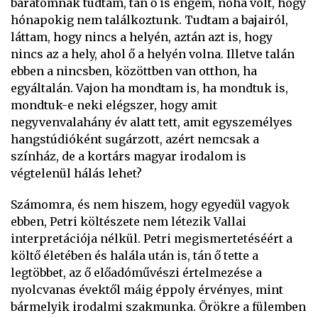
barátomnak tudtam, tán ő is engem, noha volt, hogy
hónapokig nem találkoztunk. Tudtam a bajairól,
láttam, hogy nincs a helyén, aztán azt is, hogy
nincs az a hely, ahol ő a helyén volna. Illetve talán
ebben a nincsben, közöttben van otthon, ha
egyáltalán. Vajon ha mondtam is, ha mondtuk is,
mondtuk-e neki elégszer, hogy amit
negyvenvalahány év alatt tett, amit egyszemélyes
hangstúdióként sugárzott, azért nemcsak a
színház, de a kortárs magyar irodalom is
végtelenül hálás lehet?
Számomra, és nem hiszem, hogy egyedül vagyok
ebben, Petri költészete nem létezik Vallai
interpretációja nélkül. Petri megismertetéséért a
költő életében és halála után is, tán ő tette a
legtöbbet, az ő előadóművészi értelmezése a
nyolcvanas évektől máig éppoly érvényes, mint
bármelyik irodalmi szakmunka. Örökre a fülemben