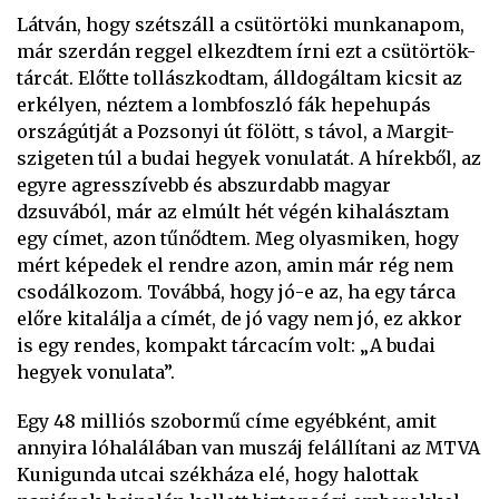
Látván, hogy szétszáll a csütörtöki munkanapom,
már szerdán reggel elkezdtem írni ezt a csütörtök-
tárcát. Előtte tollászkodtam, álldogáltam kicsit az
erkélyen, néztem a lombfoszló fák hepehupás
országútját a Pozsonyi út fölött, s távol, a Margit-
szigeten túl a budai hegyek vonulatát. A hírekből, az
egyre agresszívebb és abszurdabb magyar
dzsuvából, már az elmúlt hét végén kihalásztam
egy címet, azon tűnődtem. Meg olyasmiken, hogy
mért képedek el rendre azon, amin már rég nem
csodálkozom. Továbbá, hogy jó-e az, ha egy tárca
előre kitalálja a címét, de jó vagy nem jó, ez akkor
is egy rendes, kompakt tárcacím volt: „A budai
hegyek vonulata”.
Egy 48 milliós szobormű címe egyébként, amit
annyira lóhalálában van muszáj felállítani az MTVA
Kunigunda utcai székháza elé, hogy halottak