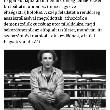
napjának hajnalán kellett biztonsági emberekkel
kicibáltatni onnan az immár egy éve
éhségsztrájkolókat. A szép feladatot a rendőrség
asszisztálásával megoldották, áthordták a
demonstrálók cuccát az utca túloldalára, majd
bekordonozták az elfoglalt területet, mondván, itt
szoborépítési munkálatok kezdődnek, a budai
hegyek vonulatáéi.