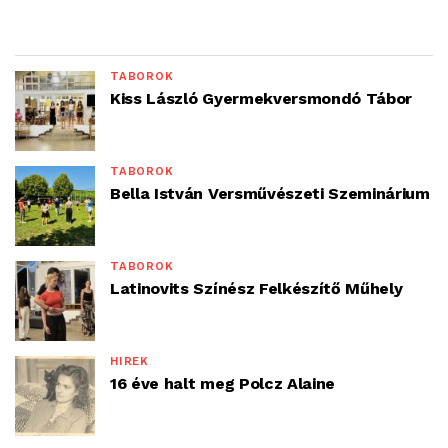
TÁBOROK
Kiss László Gyermekversmondó Tábor
TÁBOROK
Bella István Versművészeti Szeminárium
TÁBOROK
Latinovits Színész Felkészítő Műhely
HÍREK
16 éve halt meg Polcz Alaine