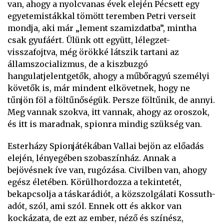
van, ahogy a nyolcvanas évek elején Pécsett egy
egyetemistákkal tömött teremben Petri verseit
mondja, aki már „lement szamizdatba”, mintha
csak gyufáért. Ülünk ott együtt, lélegzet-
visszafojtva, még örökké látszik tartani az
államszocializmus, de a kiszbuzgó
hangulatjelentgetők, ahogy a műbőragyú személyi
követők is, már mindent elkövetnek, hogy ne
tűnjön föl a föltűnőségük. Persze föltűnik, de annyi.
Meg vannak szokva, itt vannak, ahogy az oroszok,
és itt is maradnak, spionra mindig szükség van.
Esterházy Spionjátékában Vallai bejön az előadás
elején, lényegében szobaszínház. Annak a
bejövésnek íve van, rugózása. Civilben van, ahogy
egész életében. Körülhordozza a tekintetét,
bekapcsolja a táskarádiót, a közszolgálati Kossuth-
adót, szól, ami szól. Ennek ott és akkor van
kockázata, de ezt az ember, néző és színész,