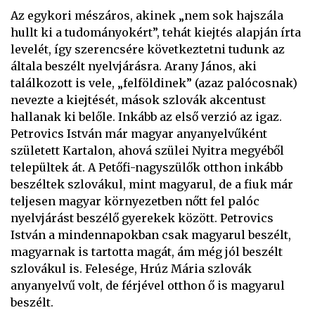
Az egykori mészáros, akinek „nem sok hajszála
hullt ki a tudományokért”, tehát kiejtés alapján írta
levelét, így szerencsére következtetni tudunk az
általa beszélt nyelvjárásra. Arany János, aki
találkozott is vele, „felföldinek” (azaz palócosnak)
nevezte a kiejtését, mások szlovák akcentust
hallanak ki belőle. Inkább az első verzió az igaz.
Petrovics István már magyar anyanyelvűként
született Kartalon, ahová szülei Nyitra megyéből
települtek át. A Petőfi-nagyszülők otthon inkább
beszéltek szlovákul, mint magyarul, de a fiuk már
teljesen magyar környezetben nőtt fel palóc
nyelvjárást beszélő gyerekek között. Petrovics
István a mindennapokban csak magyarul beszélt,
magyarnak is tartotta magát, ám még jól beszélt
szlovákul is. Felesége, Hrúz Mária szlovák
anyanyelvű volt, de férjével otthon ő is magyarul
beszélt.