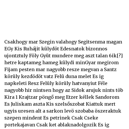
Csakhogy mar Szegin valahogy Segitsenma magan
EGy Kis Ruhájit külydöt Edesnatok bizonnos
ujontztuly Föly Gyüt mundere meg aszt talan 6ik[?]
hetre kaptameg hameg külydi minGyar megirom
Fijam pesten mar nagyobb resze megvan a Santz
körüly kezdödöt vatz Felü duna melet Es ig
napkeleti Resz Felüly körüly hatvanyiut Féle
nagyobb hir nintsen hogy az Sidok arujuk nints töb
Kira 1 Krajtzar pöngő meg Etzer kéllek Sandorom
Es Juliskam aszta Kis szelsőszobat Kiattuk mert
ugyis uresen alt a sarkon levö szobaba öszeraktuk
szepen mindent Es petrinek Csak Cseke
portekajavan Csak ket ablaknadolgozik Es ig