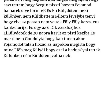
aszt tettem hogy Szegin pissti hozam Fojamod
hamareb ötve forinteR Es En Külydötem neki
különben nem Küldhettem Féltem levelybe tenyi
hogy elvesz postan nem vettek Föly Föly kerestem
kantzelarijat Es ugy az 6 Dik zaszloajhoz
ElKülydötek de 20 napra kerüt az pisti kezibe Es
mar ö nem Gondolyta hogy kap innen akor
Fojamodot talán hozad az napokba megirta hogy
mine Elöb meg Külydi hogy azal a hadnaGyal tettek
Különben ném Küldötem volna neki