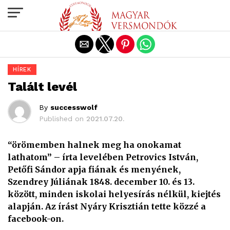
Exit mobile version
HÍREK
Talált levél
By
successwolf
Published on
2021.07.20.
“örömemben halnek meg ha onokamat
lathatom” – írta levelében Petrovics István,
Petőfi Sándor apja fiának és menyének,
Szendrey Júliának 1848. december 10. és 13.
között, minden iskolai helyesírás nélkül, kiejtés
alapján. Az írást Nyáry Krisztián tette közzé a
facebook-on.