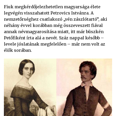
Fiuk megkérdőjelezhetetlen magyarsága élete
legvégén visszahatott Petrovics Istvánra. A
nemzetőrséghez csatlakozó „vén zászlótartó”, aki
néhány évvel korábban még összeveszett fiával
annak névmagyarosítása miatt, itt már büszkén
Petőfiként írta alá a nevét. Száz nappal később –
levele jóslatának megfelelően – már nem volt az
élők sorában.