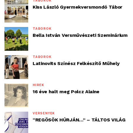
TÁBOROK
Kiss László Gyermekversmondó Tábor
TÁBOROK
Bella István Versművészeti Szeminárium
TÁBOROK
Latinovits Színész Felkészítő Műhely
HÍREK
16 éve halt meg Polcz Alaine
VERSENYEK
“REGÖSÖK HÚRJÁN…” – TÁLTOS VILÁG