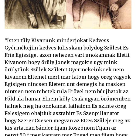
“Isten tüly Kivanunk mindenjokat Kedvess
Gyérmékejim kedves Julisskam bolydog Szülest Es
Fris Egissiget azon nehezen vart unokamnak Eletit
Kivanom hogy örüly Jonek magokis ugy mink
örülytünk Szülek Születet Gyermekeinknek nem
kivanom Eltemet mert mar latom hogy öreg vagyok
Egisigen nincsen Eletem unt demegis ha maskep
nintsen nem tehetek rula Erövel nem búujhatok az
Föld ala hamar Elnem köly Csak ugyan örömemben
halnek meg ha onokamat lathatom Es szinte öreg
Felesigem ohajtiuk asztahirt Es Szenpillanatot
hogy SzerenCsesen megvan az EDes Szüleje meg az
kis artatnan Sándor fijam Köszönöm Fijam az
penzt 50 f meg kaptam mar Enged meg fijam hogy