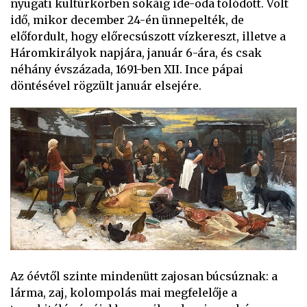
nyugati kultúrkörben sokáig ide-oda tolódott. Volt
idő, mikor december 24-én ünnepelték, de
előfordult, hogy előrecsúszott vízkereszt, illetve a
Háromkirályok napjára, január 6-ára, és csak
néhány évszázada, 1691-ben XII. Ince pápai
döntésével rögzült január elsejére.
Az óévtől szinte mindenütt zajosan búcsúznak: a
lárma, zaj, kolompolás mai megfelelője a