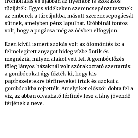
trombitálás és újabban az ilyenkor is szokásos
tűzijáték. Egyes vidékeken szerencsepénzt tesznek
az emberek a tárcájukba, másutt szerencsepogácsát
sütnek, amelyben pénz lapulhat. Utóbbinál fontos
volt, hogy a pogácsa még az óévben elfogyjon.
Ezen kívül ismert szokás volt az ólomöntés is: a
felmelegített anyagot hideg vízbe öntik és
megnézik, milyen alakot vett fel. A gombócfőzés
főleg lányos házaknál volt szórakoztató szertartás:
a gombócokat úgy főzték ki, hogy kis
papírszeletekre férfineveket írtak és azokat a
gombócokba rejtették. Amelyiket először dobta fel a
víz, az abban olvasható férfinév lesz a lány jövendő
férjének a neve.