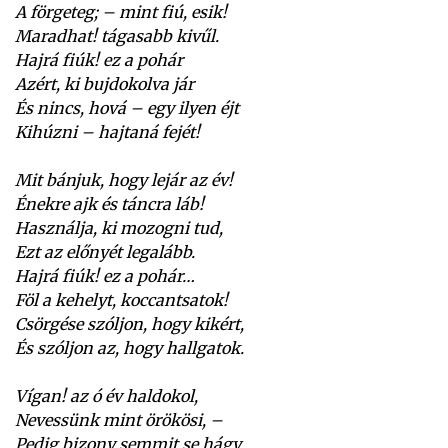
A förgeteg; – mint fiú, esik!
Maradhat! tágasabb kivűl.
Hajrá fiúk! ez a pohár
Azért, ki bujdokolva jár
És nincs, hová – egy ilyen éjt
Kihúzni – hajtaná fejét!
Mit bánjuk, hogy lejár az év!
Énekre ajk és táncra láb!
Használja, ki mozogni tud,
Ezt az előnyét legalább.
Hajrá fiúk! ez a pohár…
Föl a kehelyt, koccantsatok!
Csörgése szóljon, hogy kikért,
És szóljon az, hogy hallgatok.
Vígan! az ó év haldokol,
Nevessünk mint örökösi, –
Pedig bizony semmit se hágy