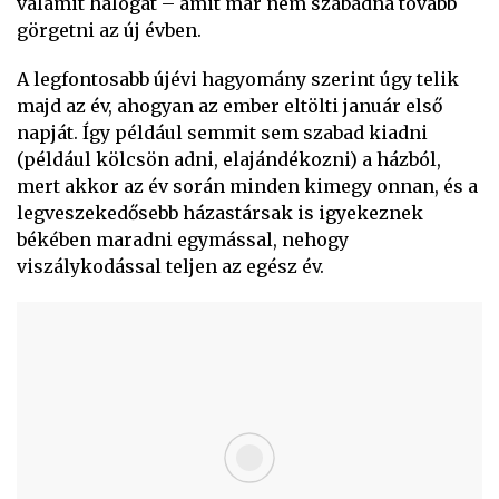
valamit halogat – amit már nem szabadna tovább
görgetni az új évben.
A legfontosabb újévi hagyomány szerint úgy telik
majd az év, ahogyan az ember eltölti január első
napját. Így például semmit sem szabad kiadni
(például kölcsön adni, elajándékozni) a házból,
mert akkor az év során minden kimegy onnan, és a
legveszekedősebb házastársak is igyekeznek
békében maradni egymással, nehogy
viszálykodással teljen az egész év.