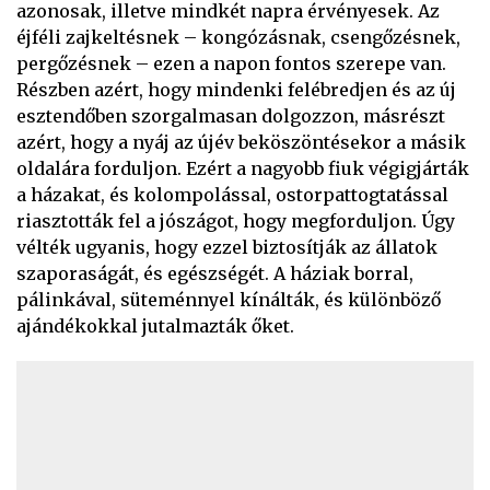
azonosak, illetve mindkét napra érvényesek. Az
éjféli zajkeltésnek – kongózásnak, csengőzésnek,
pergőzésnek – ezen a napon fontos szerepe van.
Részben azért, hogy mindenki felébredjen és az új
esztendőben szorgalmasan dolgozzon, másrészt
azért, hogy a nyáj az újév beköszöntésekor a másik
oldalára forduljon. Ezért a nagyobb fiuk végigjárták
a házakat, és kolompolással, ostorpattogtatással
riasztották fel a jószágot, hogy megforduljon. Úgy
vélték ugyanis, hogy ezzel biztosítják az állatok
szaporaságát, és egészségét. A háziak borral,
pálinkával, süteménnyel kínálták, és különböző
ajándékokkal jutalmazták őket.