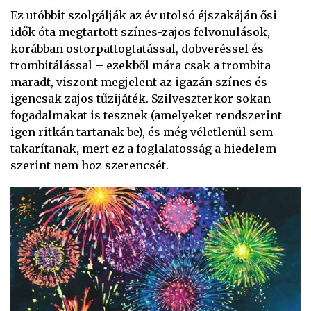
Ez utóbbit szolgálják az év utolsó éjszakáján ősi
idők óta megtartott színes-zajos felvonulások,
korábban ostorpattogtatással, dobveréssel és
trombitálással – ezekből mára csak a trombita
maradt, viszont megjelent az igazán színes és
igencsak zajos tűzijáték. Szilveszterkor sokan
fogadalmakat is tesznek (amelyeket rendszerint
igen ritkán tartanak be), és még véletlenül sem
takarítanak, mert ez a foglalatosság a hiedelem
szerint nem hoz szerencsét.