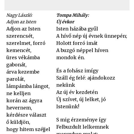
Nagy László:
Tompa Mihály:
Adjon az Isten
Új évkor
Adjon az Isten
Isten házába gyűl
szerencsét,
A hívő nép új évnek ünnepén;
szerelmet, forró
Holott forró imát
kemencét,
A buzgó néppel híven
üres vékámba
mondok én.
gabonát,
És a fohász imígy
árva kezembe
Száll ég felé: ajándokozz
parolát,
nekünk
lámpámba lángot,
Az új év kezdetén
ne kelljen
Új szívet, új lelket, jó
korán az ágyra
Istenünk!
hevernem,
kérdésre választ
S mig érzeménye így
ő küldjön,
Felbuzdult lelkemnek
hogy hitem széjjel