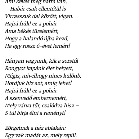
Ami kevés még hátra van,
– Habár csak ellentétül is –
Virrasszuk dal között, vigan.
Hajrá fiúk! ez a pohár
Ama békés türelemért,
Hogy a halandó újba kezd,
Ha egy rossz ó-évet lemért!
Hányan vagyunk, kik a sorstól
Rongyot kapánk élet helyett,
Mégis, mivelhogy nincs különb,
Hordjuk biz azt, amíg lehet!
Hajrá fiúk! ez a pohár
A szenvedő embernemért,
Mely várva tűr, csalódva hisz –
S túl birja élni a reményt!
Zörgetnek a ház ablakán:
Egy vak madár az, mely repűl,