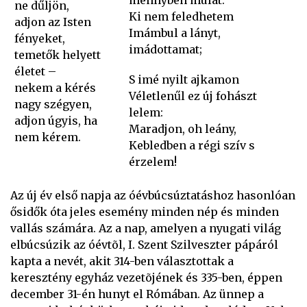
mennyben mulat:
ne dűljön,
Ki nem feledhetem
adjon az Isten
Imámbul a lányt,
fényeket,
imádottamat;
temetők helyett
életet –
S imé nyilt ajkamon
nekem a kérés
Véletlenűl ez új fohászt
nagy szégyen,
lelem:
adjon úgyis, ha
Maradjon, oh leány,
nem kérem.
Kebledben a régi szív s
érzelem!
Az új év első napja az óévbúcsúztatáshoz hasonlóan
ősidők óta jeles esemény minden nép és minden
vallás számára. Az a nap, amelyen a nyugati világ
elbúcsúzik az óévtõl, I. Szent Szilveszter pápáról
kapta a nevét, akit 314-ben választottak a
keresztény egyház vezetõjének és 335-ben, éppen
december 31-én hunyt el Rómában. Az ünnep a