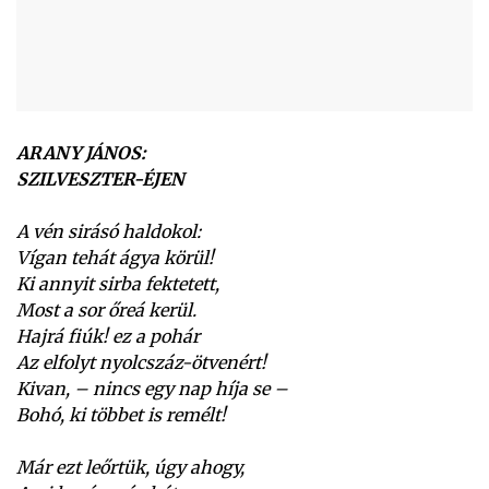
ARANY JÁNOS:
SZILVESZTER-ÉJEN
A vén sirásó haldokol:
Vígan tehát ágya körül!
Ki annyit sirba fektetett,
Most a sor őreá kerül.
Hajrá fiúk! ez a pohár
Az elfolyt nyolcszáz-ötvenért!
Kivan, – nincs egy nap híja se –
Bohó, ki többet is remélt!
Már ezt leőrtük, úgy ahogy,