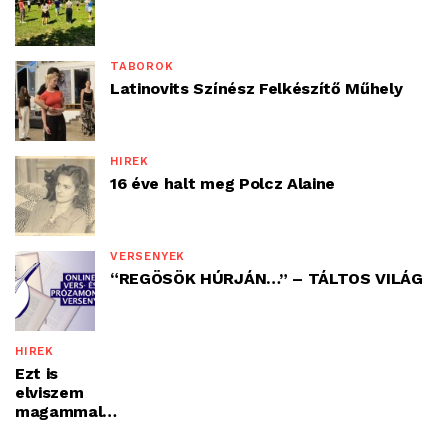
TÁBOROK
Latinovits Színész Felkészítő Műhely
HÍREK
16 éve halt meg Polcz Alaine
VERSENYEK
“REGÖSÖK HÚRJÁN…” – TÁLTOS VILÁG
HÍREK
Ezt is
elviszem
magammal…