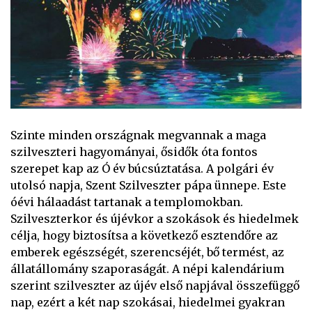
Szinte minden országnak megvannak a maga
szilveszteri hagyományai, ősidők óta fontos
szerepet kap az Ó év búcsúztatása.
A polgári év
utolsó napja, Szent Szilveszter pápa ünnepe. Este
óévi hálaadást tartanak a templomokban.
Szilveszterkor és újévkor a szokások és hiedelmek
célja, hogy biztosítsa a következő esztendőre az
emberek egészségét, szerencséjét, bő termést, az
állatállomány szaporaságát. A népi kalendárium
szerint szilveszter az újév első napjával összefüggő
nap, ezért a két nap szokásai, hiedelmei gyakran