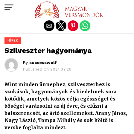
Exit mobile version
HÍREK
Szilveszter hagyománya
By
successwolf
Published on
2021.07.20.
Mint minden ünnephez, szilveszterhez is
szokások, hagyományok és hiedelmek sora
kötődik, amelyek közös célja egészséget és
bőséget varázsolni az új évre, és elűzni a
balszerencsét, az ártó szellemeket. Arany János,
Nagy László, Tompa Mihály és sok költő is
versbe foglalta mindezt.