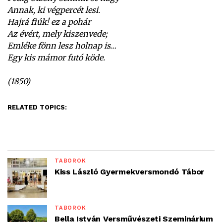
Annak, ki végpercét lesi.
Hajrá fiúk! ez a pohár
Az évért, mely kiszenvede;
Emléke fönn lesz holnap is…
Egy kis mámor futó köde.
(1850)
RELATED TOPICS:
TÁBOROK
Kiss László Gyermekversmondó Tábor
TÁBOROK
Bella István Versművészeti Szeminárium