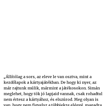
„Állítólag a sors, az eleve le van osztva, mint a
kezdőlapok a kártyajátékban. De hogy ki nyer, az
már rajtunk múlik, mármint a játékosokon. Simán
meglehet, hogy tök jó lapjaid vannak, csak rohadtul
nem értesz a kártyához, és elszúrod. Meg olyan is
van, hogy nem figyelsz a többiekre eléggé, magadra