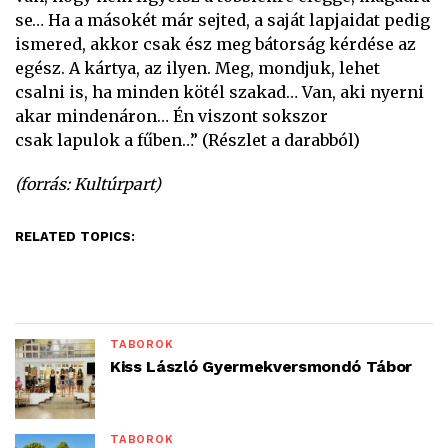
se… Ha a másokét már sejted, a saját lapjaidat pedig
ismered, akkor csak ész meg bátorság kérdése az
egész. A kártya, az ilyen. Meg, mondjuk, lehet
csalni is, ha minden kötél szakad… Van, aki nyerni
akar mindenáron… Én viszont sokszor
csak lapulok a fűben…” (Részlet a darabból)
(forrás: Kultúrpart)
RELATED TOPICS:
TÁBOROK
Kiss László Gyermekversmondó Tábor
TÁBOROK