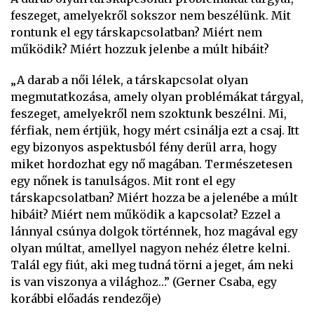
feszeget, amelyekről sokszor nem beszélünk. Mit
rontunk el egy társkapcsolatban? Miért nem
működik? Miért hozzuk jelenbe a múlt hibáit?
„A darab a női lélek, a társkapcsolat olyan
megmutatkozása, amely olyan problémákat tárgyal,
feszeget, amelyekről nem szoktunk beszélni. Mi,
férfiak, nem értjük, hogy mért csinálja ezt a csaj. Itt
egy bizonyos aspektusból fény derül arra, hogy
miket hordozhat egy nő magában. Természetesen
egy nőnek is tanulságos. Mit ront el egy
társkapcsolatban? Miért hozza be a jelenébe a múlt
hibáit? Miért nem működik a kapcsolat? Ezzel a
lánnyal csúnya dolgok történnek, hoz magával egy
olyan múltat, amellyel nagyon nehéz életre kelni.
Talál egy fiút, aki meg tudná törni a jeget, ám neki
is van viszonya a világhoz…” (Gerner Csaba, egy
korábbi előadás rendezője)