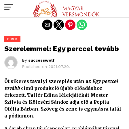
Exit mobile version
HÍREK
Szerelemmel: Egy perccel tovább
By
successwolf
Published on
2021.07.20.
Öt sikeres tavalyi szereplés után az
Egy perccel
tovább
című produkció újabb előadáshoz
érkezett. Tallér Edina lélekjátékát Mester
Szilvia és Köleséri Sándor adja elő a Pepita
Ofélia Bárban. Szöveg és zene is egymásra talál
a pódiumon.
A darab olyan társkapcsolati problémákat tárgyal,