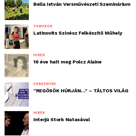
Bella István Versművészeti Szeminárium
TÁBOROK
Latinovits Színész Felkészítő Műhely
HÍREK
16 éve halt meg Polcz Alaine
VERSENYEK
“REGÖSÖK HÚRJÁN…” – TÁLTOS VILÁG
HÍREK
Interjú Stork Natasával