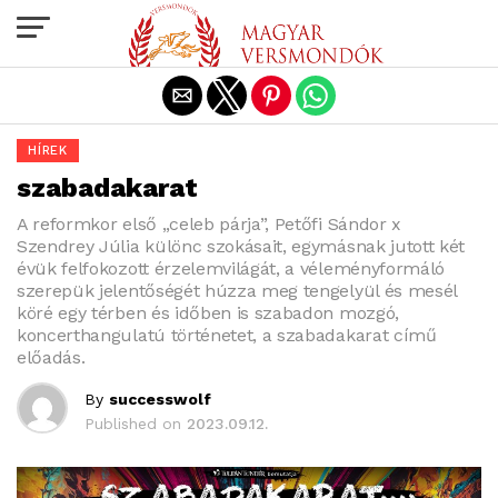
Exit mobile version
HÍREK
szabadakarat
A reformkor első „celeb párja”, Petőfi Sándor x
Szendrey Júlia különc szokásait, egymásnak jutott két
évük felfokozott érzelemvilágát, a véleményformáló
szerepük jelentőségét húzza meg tengelyül és mesél
köré egy térben és időben is szabadon mozgó,
koncerthangulatú történetet, a szabadakarat című
előadás.
By
successwolf
Published on
2023.09.12.