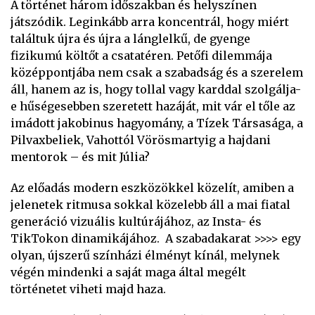
A történet három időszakban és helyszínen
játszódik. Leginkább arra koncentrál, hogy miért
találtuk újra és újra a lánglelkű, de gyenge
fizikumú költőt a csatatéren. Petőfi dilemmája
középpontjába nem csak a szabadság és a szerelem
áll, hanem az is, hogy tollal vagy karddal szolgálja-
e hűségesebben szeretett hazáját, mit vár el tőle az
imádott jakobinus hagyomány, a Tízek Társasága, a
Pilvaxbeliek, Vahottól Vörösmartyig a hajdani
mentorok – és mit Júlia?
Az előadás modern eszközökkel közelít, amiben a
jelenetek ritmusa sokkal közelebb áll a mai fiatal
generáció vizuális kultúrájához, az Insta- és
TikTokon dinamikájához. A szabadakarat >>>> egy
olyan, újszerű színházi élményt kínál, melynek
végén mindenki a saját maga által megélt
történetet viheti majd haza.