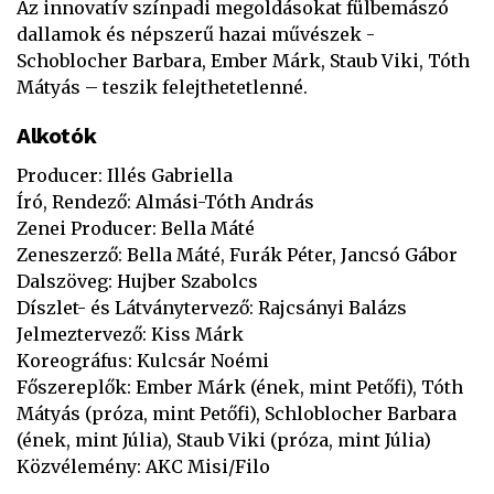
Az innovatív színpadi megoldásokat fülbemászó
dallamok és népszerű hazai művészek -
Schoblocher Barbara, Ember Márk, Staub Viki, Tóth
Mátyás – teszik felejthetetlenné.
Alkotók
Producer: Illés Gabriella
Író, Rendező: Almási-Tóth András
Zenei Producer: Bella Máté
Zeneszerző: Bella Máté, Furák Péter, Jancsó Gábor
Dalszöveg: Hujber Szabolcs
Díszlet- és Látványtervező: Rajcsányi Balázs
Jelmeztervező: Kiss Márk
Koreográfus: Kulcsár Noémi
Főszereplők: Ember Márk (ének, mint Petőfi), Tóth
Mátyás (próza, mint Petőfi), Schloblocher Barbara
(ének, mint Júlia), Staub Viki (próza, mint Júlia)
Közvélemény: AKC Misi/Filo