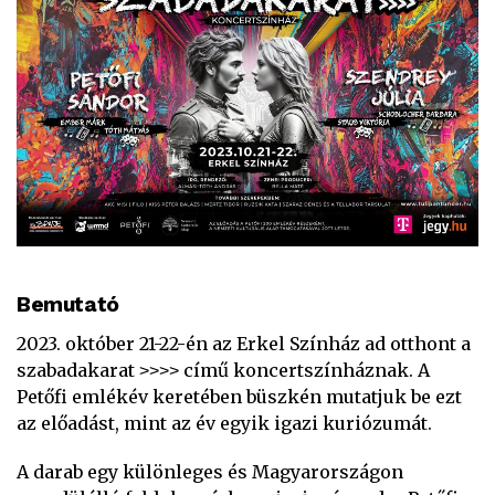
Bemutató
2023. október 21-22-én az Erkel Színház ad otthont a
szabadakarat ˃˃˃˃ című koncertszínháznak. A
Petőfi emlékév keretében büszkén mutatjuk be ezt
az előadást, mint az év egyik igazi kuriózumát.
A darab egy különleges és Magyarországon