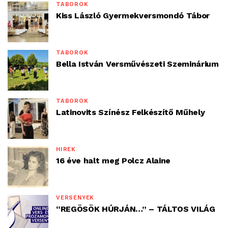
TÁBOROK
Kiss László Gyermekversmondó Tábor
TÁBOROK
Bella István Versművészeti Szeminárium
TÁBOROK
Latinovits Színész Felkészítő Műhely
HÍREK
16 éve halt meg Polcz Alaine
VERSENYEK
“REGÖSÖK HÚRJÁN…” – TÁLTOS VILÁG