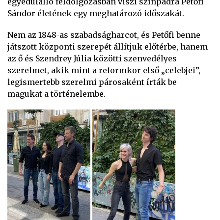
egyedülálló feldolgozásban viszi színpadra Petőfi
Sándor életének egy meghatározó időszakát.
Nem az 1848-as szabadságharcot, és Petőfi benne
játszott központi szerepét állítjuk előtérbe, hanem
az ő és Szendrey Júlia közötti szenvedélyes
szerelmet, akik mint a reformkor első „celebjei”,
legismertebb szerelmi párosaként írták be
magukat a történelembe.