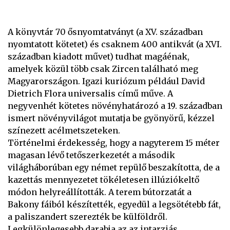
A könyvtár 70 ősnyomtatványt (a XV. században
nyomtatott kötetet) és csaknem 400 antikvát (a XVI.
században kiadott művet) tudhat magáénak,
amelyek közül több csak Zircen található meg
Magyarországon. Igazi kuriózum például David
Dietrich Flora universalis című műve. A
negyvenhét kötetes növényhatározó a 19. században
ismert növényvilágot mutatja be gyönyörű, kézzel
színezett acélmetszeteken.
Történelmi érdekesség, hogy a nagyterem 15 méter
magasan lévő tetőszerkezetét a második
világháborúban egy német repülő beszakította, de a
kazettás mennyezetet tökéletesen illúziókeltő
módon helyreállították. A terem bútorzatát a
Bakony fáiból készítették, egyedül a legsötétebb fát,
a paliszandert szerezték be külföldről.
Legkülönlegesebb darabja az az intarziás