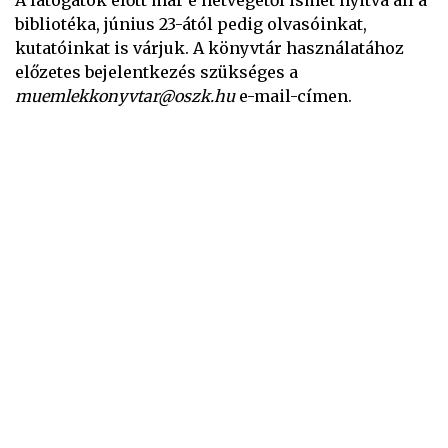
A látogatók előtt már e hétvégétől ismét nyitva áll a
bibliotéka, június 23-ától pedig olvasóinkat,
kutatóinkat is várjuk. A könyvtár használatához
előzetes bejelentkezés szükséges a
muemlekkonyvtar@oszk.hu
e-mail-címen.