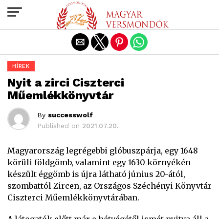
Exit mobile version
HÍREK
Nyit a zirci Ciszterci
Műemlékkönyvtár
By
successwolf
Published on
2021.07.20.
Magyarország legrégebbi glóbuszpárja, egy 1648
körüli földgömb, valamint egy 1630 környékén
készült éggömb is újra látható június 20-ától,
szombattól Zircen, az Országos Széchényi Könyvtár
Ciszterci Műemlékkönyvtárában.