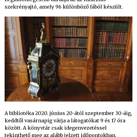
szekrényajtó, amely 96 különböző fából készült.
A bibliotéka 2020. június 20-ától szeptember 30-áig,
keddtől vasárnapig várja a látogatókat 9 és 17 óra
között. A könyvtár csak idegenvezetéssel
tekinthető meg az alább jelzett időpontokban.