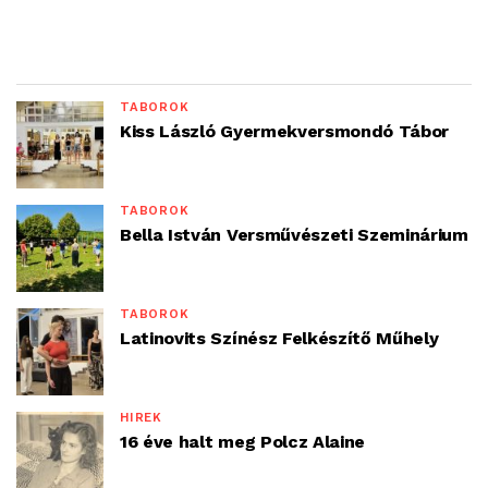
TÁBOROK
Kiss László Gyermekversmondó Tábor
TÁBOROK
Bella István Versművészeti Szeminárium
TÁBOROK
Latinovits Színész Felkészítő Műhely
HÍREK
16 éve halt meg Polcz Alaine