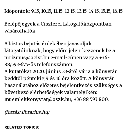
Időpontok: 9.15, 10.15, 11.15, 12.15, 13.15, 14.15, 15.15, 16.15.
Belépőjegyek a Ciszterci Látogatóközpontban
vásárolhatók.
A biztos bejutás érdekében javasoljuk
látogatóinknak, hogy előre jelentkezzenek be a
turizmus@ocist.hu e-mail-címen vagy a +36-
88/593-675-ös telefonszámon.
A kutatókat 2020. június 23-ától várja a könyvtár
keddtől péntekig 9 és 16 óra között. A könyvtár
használatához előzetes bejelentkezés szükséges a
következő elérhetőségek valamelyikén:
muemlekkonyvtar@oszk.hu, +36 88 593 800.
(forrás: librarius.hu)
RELATED TOPICS: