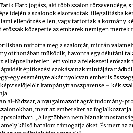
arik Harb jogász, aki több szalon törzsvendége, s 
e idején a szalonok elsorvadtak, illegalitásba ké
lami ellenőrzés ellen, vagy tartottak a kormány k
eti erőszak közepette az emberek nemigen mertek 
áprilisban nyitotta meg a szalonját, miután valame
zony otthonában működik, havonta egy délutáni tal
Ez elképzelhetetlen lett volna a felekezeti erőszak
i lápvidék építkezési szokásainak mintájára nádbó
gy-egy eseményre akár nyolcvan ember is összegyű
 képviselőjelölt kampánytranszparense – kék szala
nja.
an al-Nidzsar, a nyugalmazott agrártudomány-prof
a szalonokban, mert az embereket az foglalkoztatja
 kapcsolatban. „A legtöbben nem bíznak mostanság
lamely külső hatalom támogatja őket. És mert az 