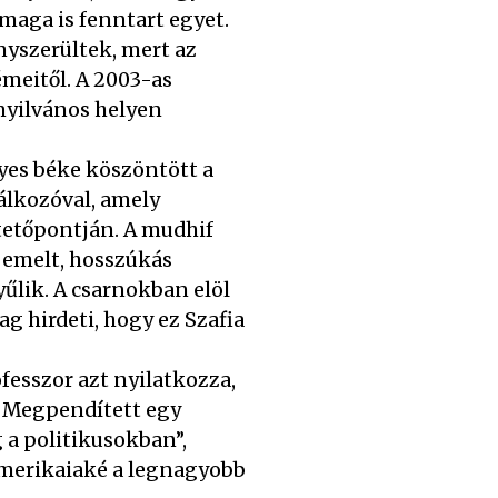
maga is fenntart egyet.
nyszerültek, mert az
émeitől. A 2003-as
nyilvános helyen
lyes béke köszöntött a
álkozóval, amely
 tetőpontján. A mudhif
l emelt, hosszúkás
lik. A csarnokban elöl
g hirdeti, hogy ez Szafia
esszor azt nyilatkozza,
. Megpendített egy
 a politikusokban”,
amerikaiaké a legnagyobb