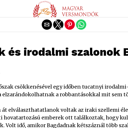
Exit mobile version
k és irodalmi szalonok
.
rőszak csökkenésével egy időben tucatnyi irodalmi-
a elzarándokolhatnak a robbantásokkal mit sem t
t elválaszthatatlanok voltak az iraki szellemi éle
ti hovatartozású emberek ott találkoztak, hogy kul
. Volt idő, amikor Bagdadnak kétszáznál több szal