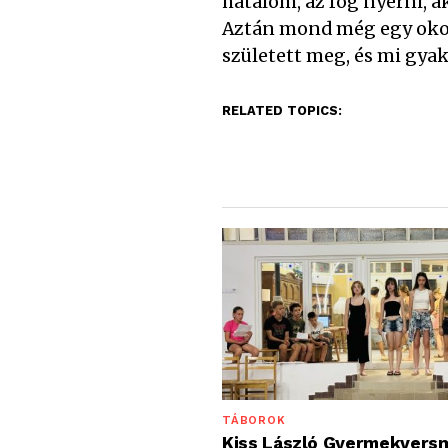
hatalom, az fog nyerni, 
Aztán mond még egy okot
született meg, és mi gya
RELATED TOPICS:
TÁBOROK
Kiss László Gyermekvers