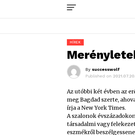
HÍREK
Merénylete
By
successwolf
Published on
2021.07.20
Az utóbbi két évben az e
meg Bagdad szerte, ahov
írja a New York Times.
A szalonok évszázadokon á
társadalmi vagy felekeze
eszmékről beszélgessenek