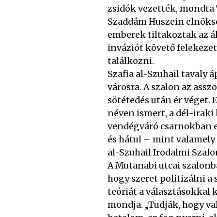
zsidók vezették, mondta T
Szaddám Huszein elnökség
emberek tiltakoztak az ál
inváziót követő felekez
találkozni.
Szafia al-Szuhail tavaly 
városra. A szalon az ass
sötétedés után ér véget. 
néven ismert, a dél-irak
vendégváró csarnokban e
és hátul – mint valamely
al-Szuhail Irodalmi Szalo
A Mutanabi utcai szalonb
hogy szeret politizálni 
teóriát a választásokkal
mondja. „Tudják, hogy va