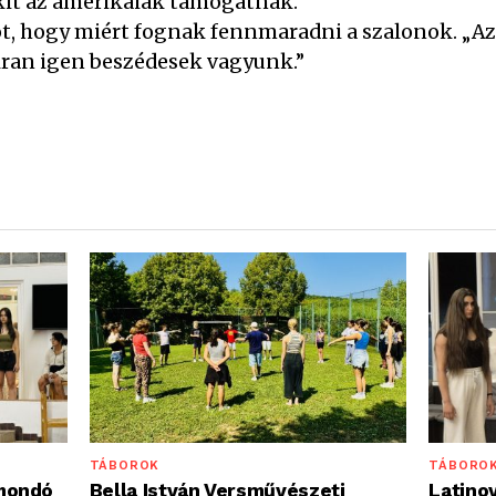
akit az amerikaiak támogatnak.”
, hogy miért fognak fennmaradni a szalonok. „Az 
kran igen beszédesek vagyunk.”
TÁBORO
TÁBOROK
Latinov
mondó
Bella István Versművészeti