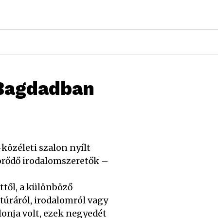
 Bagdadban
közéleti szalon nyílt
örődő irodalomszeretők –
ttől, a különböző
túráról, irodalomról vagy
onja volt, ezek negyedét