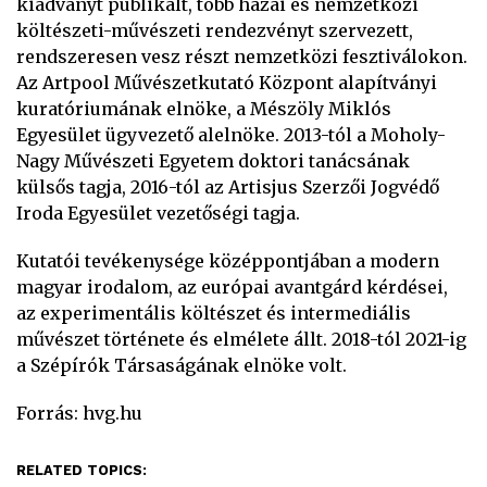
kiadványt publikált, több hazai és nemzetközi
költészeti-művészeti rendezvényt szervezett,
rendszeresen vesz részt nemzetközi fesztiválokon.
Az Artpool Művészetkutató Központ alapítványi
kuratóriumának elnöke, a Mészöly Miklós
Egyesület ügyvezető alelnöke. 2013-tól a Moholy-
Nagy Művészeti Egyetem doktori tanácsának
külsős tagja, 2016-tól az Artisjus Szerzői Jogvédő
Iroda Egyesület vezetőségi tagja.
Kutatói tevékenysége középpontjában a modern
magyar irodalom, az európai avantgárd kérdései,
az experimentális költészet és intermediális
művészet története és elmélete állt. 2018-tól 2021-ig
a Szépírók Társaságának elnöke volt.
Forrás: hvg.hu
RELATED TOPICS: