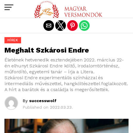
Exit mobile version
HÍREK
Meghalt Szkárosi Endre
Életének hetvenedik esztendejében 2022. március 22-
én elhunyt Szkárosi Endre költő, irodalomtörténész,
műfordító, egyetemi tanár – írja a Litera.
Szkárosi Endre experimentális színházzal és
intermediális művészettel, hangköltészettel foglalkozott.
A hírt a barátok és a családja is megerősítették.
By
successwolf
Published on
2022.03.23.