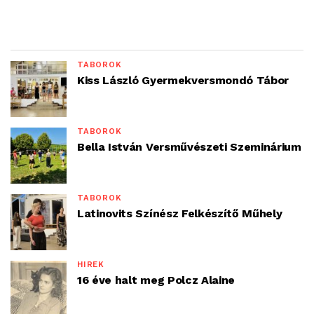
TÁBOROK
Kiss László Gyermekversmondó Tábor
TÁBOROK
Bella István Versművészeti Szeminárium
TÁBOROK
Latinovits Színész Felkészítő Műhely
HÍREK
16 éve halt meg Polcz Alaine