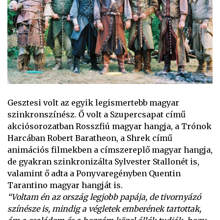
Gesztesi volt az egyik legismertebb magyar
szinkronszínész. Ő volt a Szupercsapat című
akciósorozatban Rosszfiú magyar hangja, a Trónok
Harcában Robert Baratheon, a Shrek című
animációs filmekben a címszereplő magyar hangja,
de gyakran szinkronizálta Sylvester Stallonét is,
valamint ő adta a Ponyvaregényben Quentin
Tarantino magyar hangját is.
“Voltam én az ország legjobb papája, de tivornyázó
színésze is, mindig a végletek emberének tartottak,