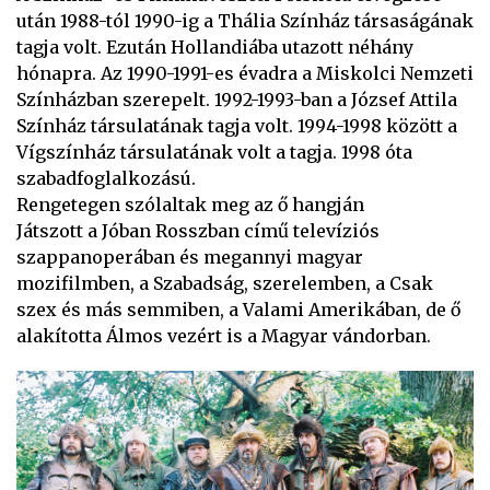
után 1988-tól 1990-ig a Thália Színház társaságának
tagja volt. Ezután Hollandiába utazott néhány
hónapra. Az 1990-1991-es évadra a Miskolci Nemzeti
Színházban szerepelt. 1992-1993-ban a József Attila
Színház társulatának tagja volt. 1994-1998 között a
Vígszínház társulatának volt a tagja. 1998 óta
szabadfoglalkozású.
Rengetegen szólaltak meg az ő hangján
Játszott a Jóban Rosszban című televíziós
szappanoperában és megannyi magyar
mozifilmben, a Szabadság, szerelemben, a Csak
szex és más semmiben, a Valami Amerikában, de ő
alakította Álmos vezért is a Magyar vándorban.