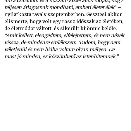
ám a családom és a hozzám közel állók tudják, hogy
teljesen átlagosnak mondható, emberi életet élek
” –
nyilatkozta tavaly szeptemberben. Gesztesi akkor
elismerte, hogy volt egy rossz időszak az életében,
de életmódot váltott, és sikerült kijönnie belőle.
“Amit kellett, elengedtem, elfelejtettem, és nem nézek
vissza, de mindenre emlékszem. Tudom, hogy nem
véletlenül és nem hiába voltam olyan mélyen. De
most jó minden, ez köszönhető az istenhitemnek.”