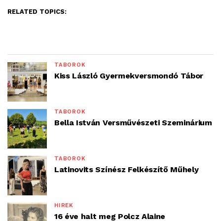
RELATED TOPICS:
TÁBOROK
Kiss László Gyermekversmondó Tábor
TÁBOROK
Bella István Versművészeti Szeminárium
TÁBOROK
Latinovits Színész Felkészítő Műhely
HÍREK
16 éve halt meg Polcz Alaine