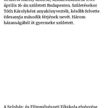
április 16-án született Budapesten. Születésekor
Tóth Károlyként anyakönyvezték, később felvette
édesanyja második férjének nevét. Három
házasságából öt gyermeke született.
A Színház- és Filmművészeti Főiskola elvégzése