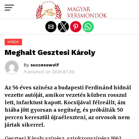
Exit mobile version
HÍREK
Meghalt Gesztesi Károly
By
successwolf
Published on
2021.07.20.
Az 56 éves színész a budapesti Ferdinánd hídnál
vezette autóját, amikor vezetés közben rosszul
lett, infarktust kapott. Kocsijával félreállt, ám
hiába jött gyorsan a segítség, és próbálták 50
percen keresztül újraéleszteni, az orvosok nem
jártak sikerrel.
Gesztesi Károly színész, szinkronszínész 1963.