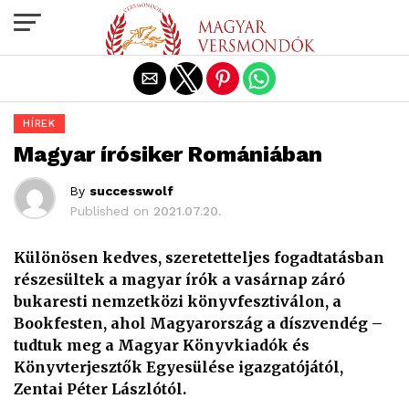
Exit mobile version
HÍREK
Magyar írósiker Romániában
By
successwolf
Published on
2021.07.20.
Különösen kedves, szeretetteljes fogadtatásban
részesültek a magyar írók a vasárnap záró
bukaresti nemzetközi könyvfesztiválon, a
Bookfesten, ahol Magyarország a díszvendég –
tudtuk meg a Magyar Könyvkiadók és
Könyvterjesztők Egyesülése igazgatójától,
Zentai Péter Lászlótól.