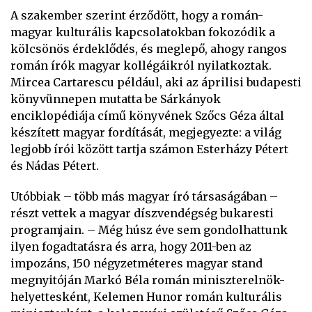
A szakember szerint érződött, hogy a román-
magyar kulturális kapcsolatokban fokozódik a
kölcsönös érdeklődés, és meglepő, ahogy rangos
román írók magyar kollégáikról nyilatkoztak.
Mircea Cartarescu például, aki az áprilisi budapesti
könyvünnepen mutatta be Sárkányok
enciklopédiája című könyvének Szőcs Géza által
készített magyar fordítását, megjegyezte: a világ
legjobb írói között tartja számon Esterházy Pétert
és Nádas Pétert.
Utóbbiak – több más magyar író társaságában –
részt vettek a magyar díszvendégség bukaresti
programjain. – Még húsz éve sem gondolhattunk
ilyen fogadtatásra és arra, hogy 2011-ben az
impozáns, 150 négyzetméteres magyar stand
megnyitóján Markó Béla román miniszterelnök-
helyettesként, Kelemen Hunor román kulturális