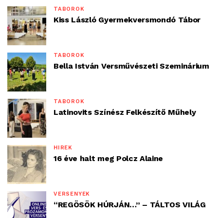
TÁBOROK
Kiss László Gyermekversmondó Tábor
TÁBOROK
Bella István Versművészeti Szeminárium
TÁBOROK
Latinovits Színész Felkészítő Műhely
HÍREK
16 éve halt meg Polcz Alaine
VERSENYEK
“REGÖSÖK HÚRJÁN…” – TÁLTOS VILÁG