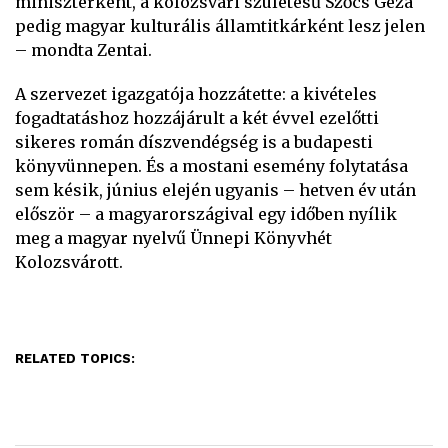
miniszterként, a kolozsvári születésű Szőcs Géza
pedig magyar kulturális államtitkárként lesz jelen
– mondta Zentai.
A szervezet igazgatója hozzátette: a kivételes
fogadtatáshoz hozzájárult a két évvel ezelőtti
sikeres román díszvendégség is a budapesti
könyvünnepen. És a mostani esemény folytatása
sem késik, június elején ugyanis – hetven év után
először – a magyarországival egy időben nyílik
meg a magyar nyelvű Ünnepi Könyvhét
Kolozsvárott.
RELATED TOPICS: