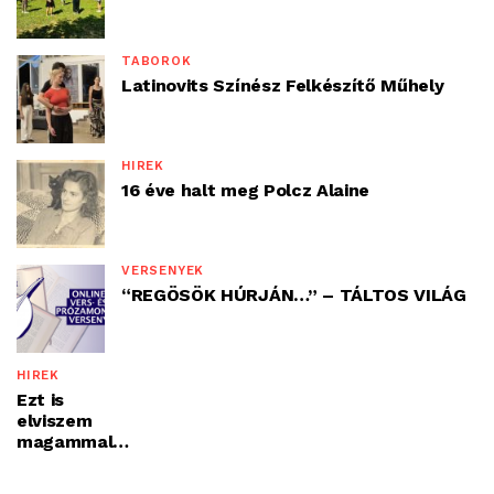
TÁBOROK
Latinovits Színész Felkészítő Műhely
HÍREK
16 éve halt meg Polcz Alaine
VERSENYEK
“REGÖSÖK HÚRJÁN…” – TÁLTOS VILÁG
HÍREK
Ezt is
elviszem
magammal…