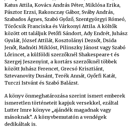
Katus Attila, Kovács András Péter, Miklósa Erika,
Pásztor Erzsi, Rakonczay Gábor, Sváby András,
Szabados Ágnes, Szabó Győző, Szentgyörgyi Rómeó,
Törőcsik Franciska és Várkonyi Attila. A költők
között ott találjuk Petőfi Sándort, Ady Endrét, Juhász
Gyulát, József Attilát, Kosztolányi Dezsőt, Dsida
Jenőt, Radnóti Miklóst, Pilinszky Jánost vagy Szabó
Lőrincet, a külföldi szerzőknél Shakespeare-t és
Szergej Jeszenyint, a kortárs szerzőknél többek
között Juhász Ferencet, Grecsó Krisztiánt,
Sztevanovity Dusánt, Terék Annát, Győrfi Katát,
Turczi Istvánt és Szabó Balázst.
A könyv önmeghatározása szerint ismert emberek
ismeretlen történeteit kapjuk versekkel, ezáltal
Lutter Imre könyve „ajándék magadnak vagy
másoknak”. A könyvbemutatón a vendégek
dedikáltak is.