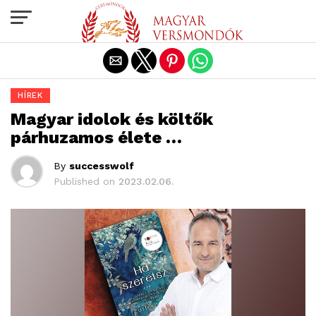
Exit mobile version
HÍREK
Magyar idolok és költők
párhuzamos élete …
By
successwolf
Published on
2023.02.06.