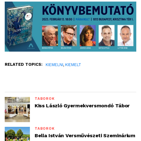
RELATED TOPICS:
,
KIEMELNI
KIEMELT
TÁBOROK
Kiss László Gyermekversmondó Tábor
TÁBOROK
Bella István Versművészeti Szeminárium