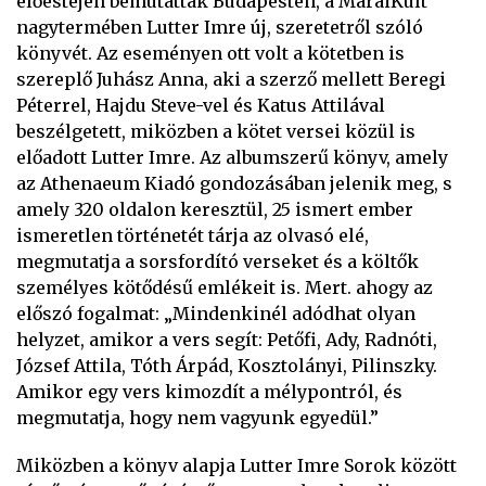
előestéjén bemutatták Budapesten, a MáraiKult
nagytermében Lutter Imre új, szeretetről szóló
könyvét. Az eseményen ott volt a kötetben is
szereplő Juhász Anna, aki a szerző mellett Beregi
Péterrel, Hajdu Steve-vel és Katus Attilával
beszélgetett, miközben a kötet versei közül is
előadott Lutter Imre. Az albumszerű könyv, amely
az Athenaeum Kiadó gondozásában jelenik meg, s
amely 320 oldalon keresztül, 25 ismert ember
ismeretlen történetét tárja az olvasó elé,
megmutatja a sorsfordító verseket és a költők
személyes kötődésű emlékeit is. Mert. ahogy az
előszó fogalmat: „Mindenkinél adódhat olyan
helyzet, amikor a vers segít: Petőfi, Ady, Radnóti,
József Attila, Tóth Árpád, Kosztolányi, Pilinszky.
Amikor egy vers kimozdít a mélypontról, és
megmutatja, hogy nem vagyunk egyedül.”
Miközben a könyv alapja Lutter Imre Sorok között