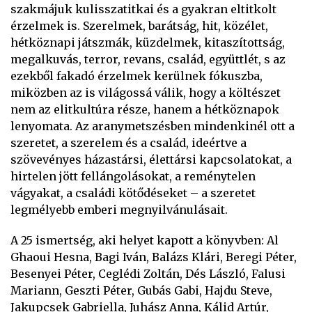
szakmájuk kulisszatitkai és a gyakran eltitkolt
érzelmek is. Szerelmek, barátság, hit, közélet,
hétköznapi játszmák, küzdelmek, kitaszítottság,
megalkuvás, terror, revans, család, együttlét, s az
ezekből fakadó érzelmek kerülnek fókuszba,
miközben az is világossá válik, hogy a költészet
nem az elitkultúra része, hanem a hétköznapok
lenyomata. Az aranymetszésben mindenkinél ott a
szeretet, a szerelem és a család, ideértve a
szövevényes házastársi, élettársi kapcsolatokat, a
hirtelen jött fellángolásokat, a reménytelen
vágyakat, a családi kötődéseket – a szeretet
legmélyebb emberi megnyilvánulásait.
A 25 ismertség, aki helyet kapott a könyvben: Al
Ghaoui Hesna, Bagi Iván, Balázs Klári, Beregi Péter,
Besenyei Péter, Ceglédi Zoltán, Dés László, Falusi
Mariann, Geszti Péter, Gubás Gabi, Hajdu Steve,
Jakupcsek Gabriella, Juhász Anna, Kálid Artúr,