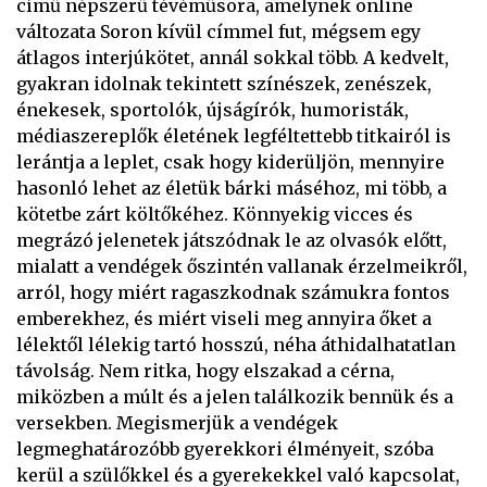
című népszerű tévéműsora, amelynek online
változata Soron kívül címmel fut, mégsem egy
átlagos interjúkötet, annál sokkal több. A kedvelt,
gyakran idolnak tekintett színészek, zenészek,
énekesek, sportolók, újságírók, humoristák,
médiaszereplők életének legféltettebb titkairól is
lerántja a leplet, csak hogy kiderüljön, mennyire
hasonló lehet az életük bárki máséhoz, mi több, a
kötetbe zárt költőkéhez. Könnyekig vicces és
megrázó jelenetek játszódnak le az olvasók előtt,
mialatt a vendégek őszintén vallanak érzelmeikről,
arról, hogy miért ragaszkodnak számukra fontos
emberekhez, és miért viseli meg annyira őket a
lélektől lélekig tartó hosszú, néha áthidalhatatlan
távolság. Nem ritka, hogy elszakad a cérna,
miközben a múlt és a jelen találkozik bennük és a
versekben. Megismerjük a vendégek
legmeghatározóbb gyerekkori élményeit, szóba
kerül a szülőkkel és a gyerekekkel való kapcsolat,