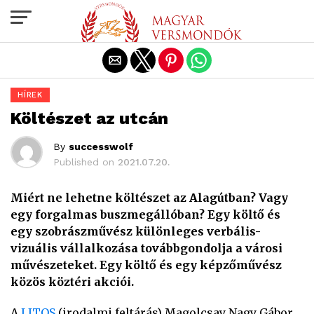
Exit mobile version
HÍREK
Költészet az utcán
By
successwolf
Published on
2021.07.20.
Miért ne lehetne költészet az Alagútban? Vagy
egy forgalmas buszmegállóban? Egy költő és
egy szobrászművész különleges verbális-
vizuális vállalkozása továbbgondolja a városi
művészeteket. Egy költő és egy képzőművész
közös köztéri akciói.
A
LITOS
(irodalmi feltárás) Magolcsay Nagy Gábor