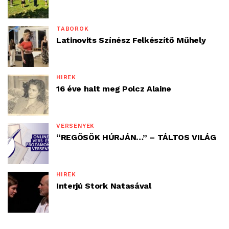
TÁBOROK
Latinovits Színész Felkészítő Műhely
HÍREK
16 éve halt meg Polcz Alaine
VERSENYEK
“REGÖSÖK HÚRJÁN…” – TÁLTOS VILÁG
HÍREK
Interjú Stork Natasával