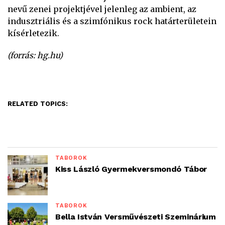
nevű zenei projektjével jelenleg az ambient, az
indusztriális és a szimfónikus rock határterületein
kísérletezik.
(forrás: hg.hu)
RELATED TOPICS:
TÁBOROK
Kiss László Gyermekversmondó Tábor
TÁBOROK
Bella István Versművészeti Szeminárium