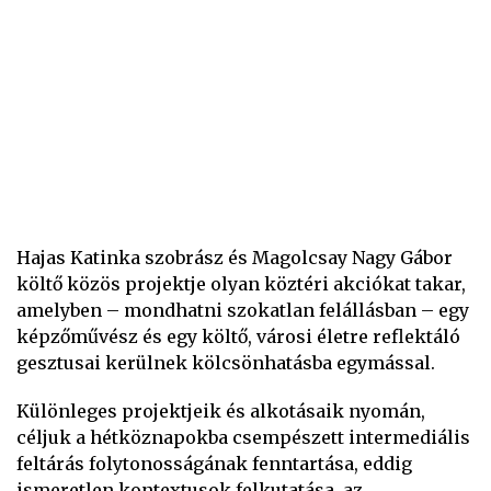
Hajas Katinka szobrász és Magolcsay Nagy Gábor
költő közös projektje olyan köztéri akciókat takar,
amelyben – mondhatni szokatlan felállásban – egy
képzőművész és egy költő, városi életre reflektáló
gesztusai kerülnek kölcsönhatásba egymással.
Különleges projektjeik és alkotásaik nyomán,
céljuk a hétköznapokba csempészett intermediális
feltárás folytonosságának fenntartása, eddig
ismeretlen kontextusok felkutatása, az