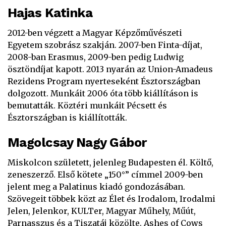
Hajas Katinka
2012-ben végzett a Magyar Képzőművészeti
Egyetem szobrász szakján. 2007-ben Finta-díjat,
2008-ban Erasmus, 2009-ben pedig Ludwig
ösztöndíjat kapott. 2013 nyarán az Union-Amadeus
Rezidens Program nyerteseként Észtországban
dolgozott. Munkáit 2006 óta több kiállításon is
bemutatták. Köztéri munkáit Pécsett és
Észtországban is kiállították.
Magolcsay Nagy Gábor
Miskolcon született, jelenleg Budapesten él. Költő,
zeneszerző. Első kötete „150°” címmel 2009-ben
jelent meg a Palatinus kiadó gondozásában.
Szövegeit többek közt az Élet és Irodalom, Irodalmi
Jelen, Jelenkor, KULTer, Magyar Műhely, Műút,
Parnasszus és a Tiszatáj közölte. Ashes of Cows