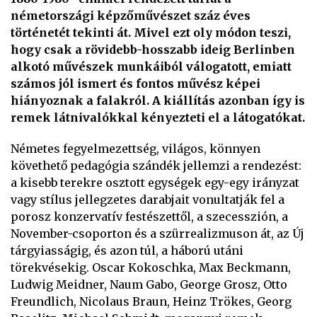
németországi képzőművészet száz éves
történetét tekinti át. Mivel ezt oly módon teszi,
hogy csak a rövidebb-hosszabb ideig Berlinben
alkotó művészek munkáiból válogatott, emiatt
számos jól ismert és fontos művész képei
hiányoznak a falakról. A kiállítás azonban így is
remek látnivalókkal kényezteti el a látogatókat.
Németes fegyelmezettség, világos, könnyen
követhető pedagógia szándék jellemzi a rendezést:
a kisebb terekre osztott egységek egy-egy irányzat
vagy stílus jellegzetes darabjait vonultatják fel a
porosz konzervatív festészettől, a szecesszión, a
November-csoporton és a szürrealizmuson át, az Új
tárgyiasságig, és azon túl, a háború utáni
törekvésekig. Oscar Kokoschka, Max Beckmann,
Ludwig Meidner, Naum Gabo, George Grosz, Otto
Freundlich, Nicolaus Braun, Heinz Trökes, Georg