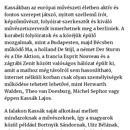
Kassákban az európai művészeti életben aktív és
fontos szerepet játszó, nyitott szellemű írót,
képzőművészt, folyóirat-szerkesztőt és kiváló
művészetszervezőt ismerhetnek meg a berliniek. A
korabeli folyóiratok és a köréjük épülő
mozgalmak, mint a Budapesten, majd Bécsben
működő Ma, a holland De Stijl, a német Der Sturm
és a Die Aktion, a francia Esprit Nouveau és a
zágrábi Zenit között valóságos hálózat épült ki,
amit a maihoz még távolról sem hasonlítható,
internet nélküli korban csak olyan személyiségek
működése tehetett lehetővé, mint Herwarth
Walden,, Theo van Doesburg, Michel Sephor vagy
éppen Kassák Lajos.
A falakon Kassák saját alkotásai mellett
mindazoknak a művészeknek, így a magyarok
közül például Bortnyik Sándornak, Uitz Bélának,