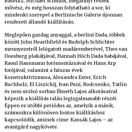
Baselitz, Michael Schmidt, megannyi remek
művész, és még hosszan folytatható a sor, ki
mindenki szerepel a Berlinische Galerie újonnan
rendezett állandó kiállításán.
Meglepően gazdag anyaggal, a berlini Dada, többek
között John Hearthfield és Rudolph Schlichter
mennyezetről lelógatott madáremberével, Theo van
Doesburg plakátjával, Hannah Höch Dada-babájával,
Raoul Hausmann fotómontázsával és Hans Arp
fotójával, valamint a húszas évek
konstruktivizmusa, Alexandra Exter, Erich
Buchholz, El Liszickij, Ivan Puni, Rodcsenko, Tatlin
és nem utolsó sorban Ébneth Lajos alkotásaival
képezik a kiállítás talán legizgalmasabb részét.
Éppen ez utóbbi periódus az, amelyik a másik,
számunkra különösen fontos kiállításhoz
kapcsolódik, aminek címe: Kassák Lajos – az
avantgárd nagykövete.