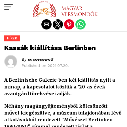
Exit mobile version
HÍREK
Kassák kiállítása Berlinben
By
successwolf
Published on
2021.07.20.
A Berlinische Galerie-ben két kiállítás nyílt a
minap, a kapcsolatot köztük a ’20-as évek
avantgárd törekvései adják.
Néhány magángyűjteményből kölcsönzött
művel kiegészülve, a múzeum tulajdonában lévő
alkotásokból rendezett “Művészet Berlinben
1880-1980” címmel rendezett tárlat a