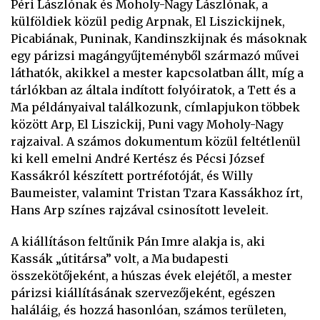
Péri Lászlónak és Moholy-Nagy Lászlónak, a
külföldiek közül pedig Arpnak, El Liszickijnek,
Picabiának, Puninak, Kandinszkijnak és másoknak
egy párizsi magángyűjteményből származó művei
láthatók, akikkel a mester kapcsolatban állt, míg a
tárlókban az általa indított folyóiratok, a Tett és a
Ma példányaival találkozunk, címlapjukon többek
között Arp, El Liszickij, Puni vagy Moholy-Nagy
rajzaival. A számos dokumentum közül feltétlenül
ki kell emelni André Kertész és Pécsi József
Kassákról készített portréfotóját, és Willy
Baumeister, valamint Tristan Tzara Kassákhoz írt,
Hans Arp színes rajzával csinosított leveleit.
A kiállításon feltűnik Pán Imre alakja is, aki
Kassák „útitársa” volt, a Ma budapesti
összekötőjeként, a húszas évek elejétől, a mester
párizsi kiállításának szervezőjeként, egészen
haláláig, és hozzá hasonlóan, számos területen,