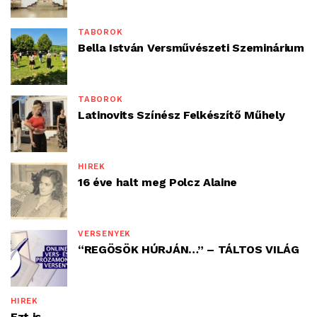
TÁBOROK
Bella István Versművészeti Szeminárium
TÁBOROK
Latinovits Színész Felkészítő Műhely
HÍREK
16 éve halt meg Polcz Alaine
VERSENYEK
“REGÖSÖK HÚRJÁN…” – TÁLTOS VILÁG
HÍREK
Ezt is