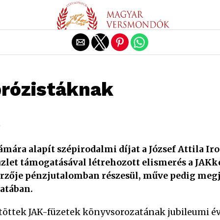
Exit mobile version
rózistáknak
.
mára alapít szépirodalmi díjat a József Attila I
üzlet támogatásával létrehozott elismerés a JAKk
zője pénzjutalomban részesül, műve pedig megj
zatában.
ntöttek JAK-füzetek könyvsorozatának jubileumi é