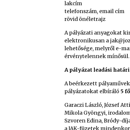
lakcím
telefonszám, email cím
rövid önéletrajz
A pályázati anyagokat ki
elektronikusan a jak@joz
lehetősége, melyről e-mai
érvénytelennek mínősül.
A pályázat leadási határi
A beérkezett pályaművek 
pályázatokat elbíráló
5 f
Garaczi László, József Atti
Mikola Gyöngyi, irodalomk
Szvoren Edina, Bródy-díja
a JAK-füzetek mindenkor