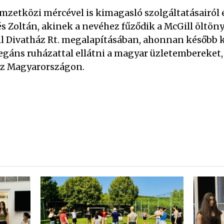
mzetközi mércével is kimagasló szolgáltatásairól é
s Zoltán, akinek a nevéhez fűződik a McGill öltön
ll Divatház Rt. megalapításában, ahonnan később k
legáns ruházattal ellátni a magyar üzletembereket,
hez Magyarországon.