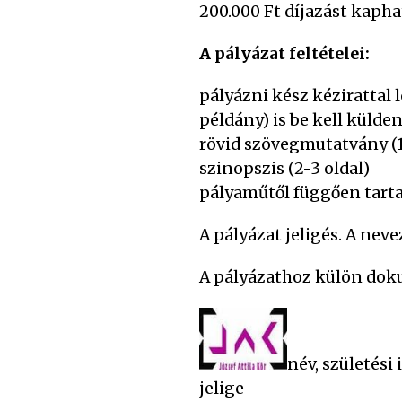
200.000 Ft díjazást kapha
A pályázat fe
ltételei:
pályázni kész kézirattal 
példány) is be kell külden
rövid szövegmutatvány (1 
szinopszis (2-3 oldal)
pályaműtől függően tart
A pályázat jeligés. A neve
A pályázathoz külön dok
név, születési 
jelige