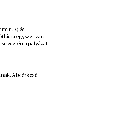
m u. 7.) és
ótlásra egyszer van
ése esetén a pályázat
tnak. A beérkező