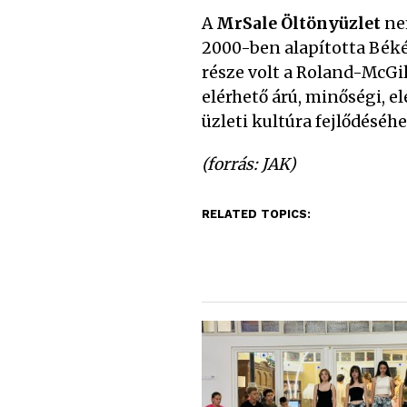
A
MrSale
Öltönyüzlet
ne
2000-ben alapította Béké
része volt a Roland-McGi
elérhető árú, minőségi, e
üzleti kultúra fejlődésé
(forrás: JAK)
RELATED TOPICS: