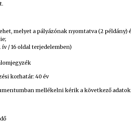
t.
lehet, melyet a pályázónak nyomtatva (2 példány) 
ie;
ív / 16 oldal terjedelemben)
alomjegyzék
zési korhatár: 40 év
umentumban mellékelni kérik a következő adatok
idő