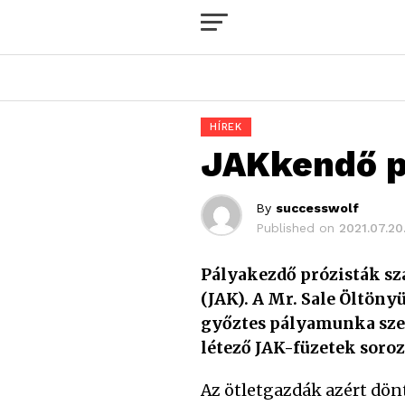
HÍREK
JAKkendő p
By
successwolf
Published on
2021.07.20
Pályakezdő prózisták szá
(JAK). A Mr. Sale Öltöny
győztes pályamunka szer
létező JAK-füzetek soro
Az ötletgazdák azért dö