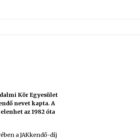
rodalmi Kör Egyesület
endő nevet kapta. A
elenhet az 1982 óta
vében a JAKkendő-díj