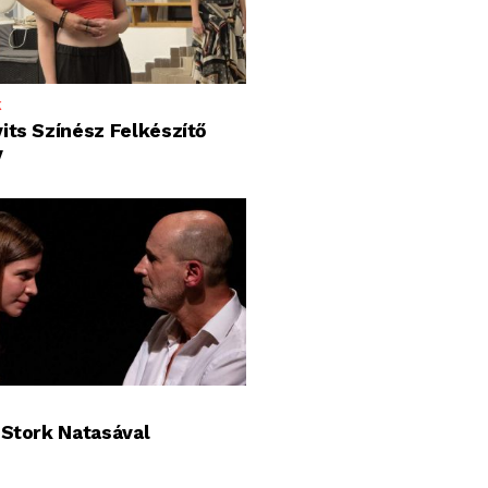
K
its Színész Felkészítő
y
 Stork Natasával