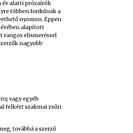
év alatti prózaírók
egyre többen fordulnak a
övethető nyomon. Éppen
 évében alapított
at rangos elismeréssel
 szerzők nagyobb
ény, vagy egyéb
al felkért szakmai zsűri
meg, továbbá a szerző