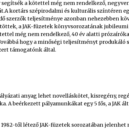
y segítsék a kötettel még nem rendelkező, negyven 
sát.A kortárs szépirodalmi és kulturális színtéren 
kezdő szerzők teljesítménye azonban nehezebben k
ntöttek, a JAK-füzetek könyvsorozatának jubileumi
tettel még nem rendelkező, 40 év alatti prózaírók
 Továbbá hogy a minőségi teljesítményt produkáló
ert támogatónk által.
ályázati anyag lehet novelláskötet, kisregény, reg
. A beérkezett pályamunkákat egy 5 fős, a JAK ált
 1982-től létező JAK-füzetek sorozatában jelenhet 