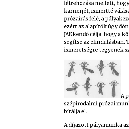
létrehozása mellett, hog
karrierjét, ismertté válá
prózaírás felé, a pálya
ezért az alapítók úgy dö
JAKkendő célja, hogy a kö
segítse az elindulásban.
ismeretségre tegyenek sz
A p
szépirodalmi prózai munka
bírálja el.
A díjazott pályamunka az