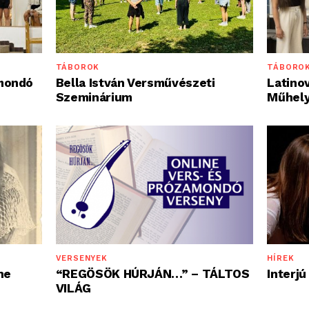
TÁBORO
TÁBOROK
Latinov
mondó
Bella István Versművészeti
Műhel
Szeminárium
HÍREK
VERSENYEK
Interjú
ne
“REGÖSÖK HÚRJÁN…” – TÁLTOS
VILÁG