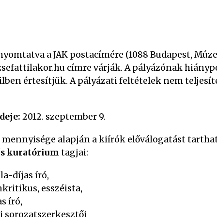
nyomtatva a JAK postacímére (1088 Budapest, Múzeu
sefattilakor.hu címre várják. A pályázónak hiányp
lben értesítjük. A pályázati feltételek nem teljesít
deje:
2012. szeptember 9.
mennyisége alapján a kiírók előválogatást tartha
ős kuratórium
tagjai:
la-díjas író,
ritikus, esszéista,
s író,
i sorozatszerkesztői