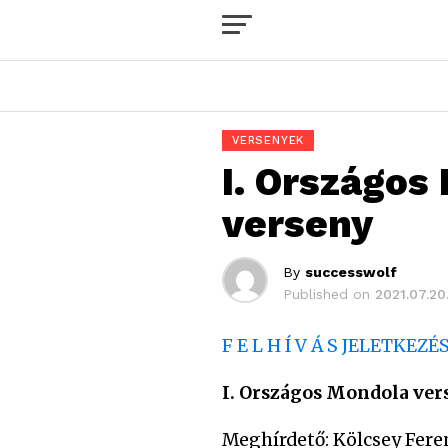
VERSENYEK
I. Országos
verseny
By
successwolf
Published on
2021.07.20
F E L H Í V Á S
JELETKEZÉS
I. Ország
os Mondola ver
Meghírdető: Kölcsey Fer