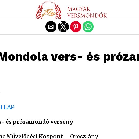
Exit mobile version
 Mondola vers- és próz
.
I LAP
s- és prózamondó verseny
enc Művelődési Központ
– Oroszlány