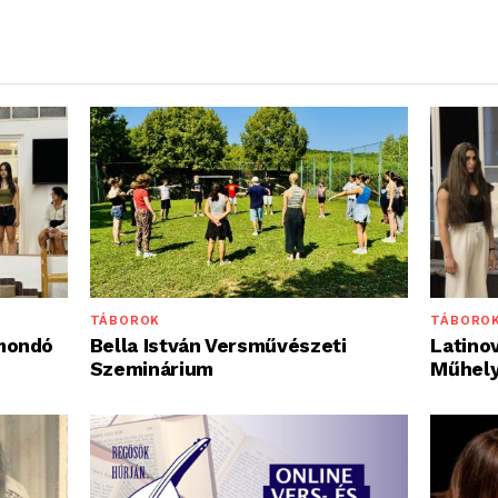
TÁBORO
TÁBOROK
Latinov
mondó
Bella István Versművészeti
Műhel
Szeminárium