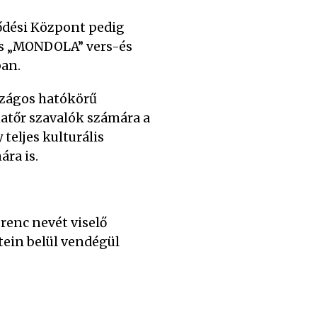
lődési Központ pedig
os „MONDOLA” vers-és
ban.
szágos hatókörű
matőr szavalók számára a
teljes kulturális
ra is.
renc nevét viselő
ein belül vendégül