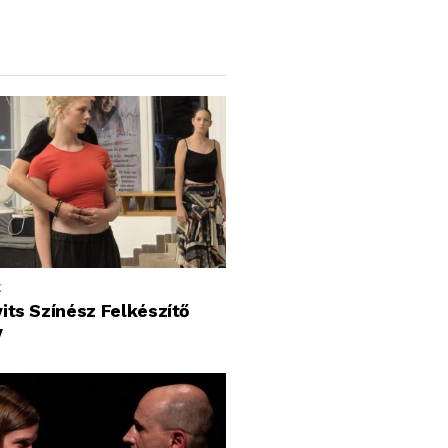
K
its Színész Felkészítő
y