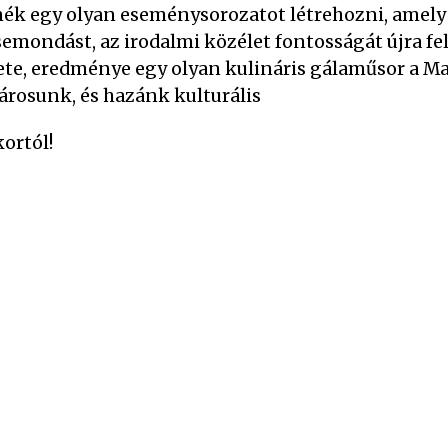
ék egy olyan eseménysorozatot létrehozni, amely 
semondást, az irodalmi közélet fontosságát újra fe
lete, eredménye egy olyan kulináris gálaműsor a M
árosunk, és hazánk kulturális
kortól!