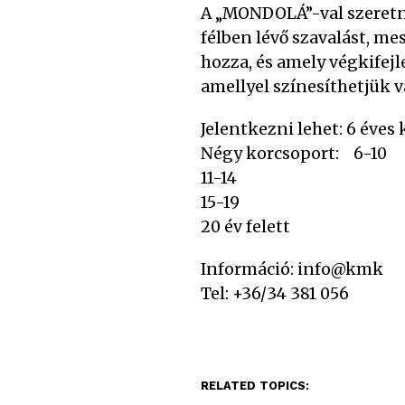
A „MONDOLÁ”-val szeretn
félben lévő szavalást, me
hozza, és amely végkifej
amellyel színesíthetjük v
Jelentkezni lehet: 6 éves 
Négy korcsoport: 6-10
11-14
15-19
20 év felett
Információ: info@kmk
Tel: +36/34 381 056
RELATED TOPICS: