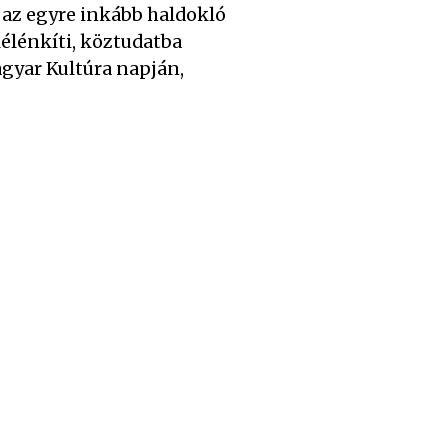
az egyre inkább haldokló
lélénkíti, köztudatba
agyar Kultúra napján,