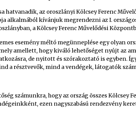
sa hatvanadik, az oroszlányi Kölcsey Ferenc Műve
ja alkalmából kívánjuk megrendezni az I. ország
szlányban, a Kölcsey Ferenc Művelődési Központ
 nemes esemény méltó megünneplése egy olyan or
mely amellett, hogy kiváló lehetőséget nyújt az a
ozásra, de nyitott és szórakoztató is egyben. Így 
ind a résztvevők, mind a vendégek, látogatók számá
tőség számunkra, hogy az ország összes Kölcsey Fe
ndégeinkként, ezen nagyszabású rendezvény keret