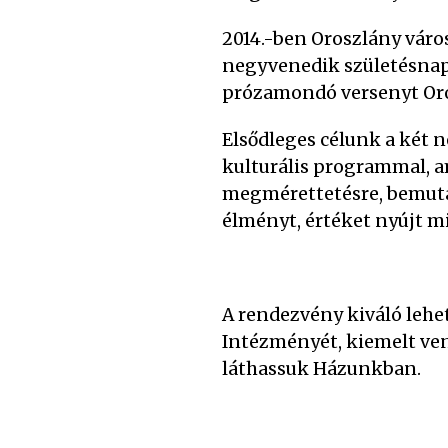
2014.-ben Oroszlány váro
negyvenedik születésnap
prózamondó versenyt Oro
Elsődleges célunk a két
kulturális programmal, a
megmérettetésre, bemutatk
élményt, értéket nyújt m
A rendezvény kiváló lehe
Intézményét, kiemelt ve
láthassuk Házunkban.