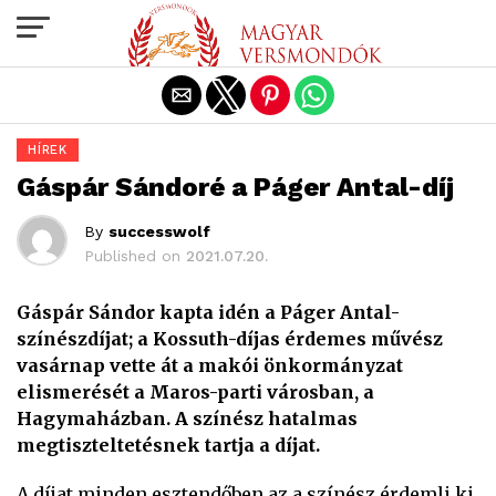
Exit mobile version
HÍREK
Gáspár Sándoré a Páger Antal-díj
By
successwolf
Published on
2021.07.20.
Gáspár Sándor kapta idén a Páger Antal-
színészdíjat; a Kossuth-díjas érdemes művész
vasárnap vette át a makói önkormányzat
elismerését a Maros-parti városban, a
Hagymaházban. A színész hatalmas
megtiszteltetésnek tartja a díjat.
A díjat minden esztendőben az a színész érdemli ki,