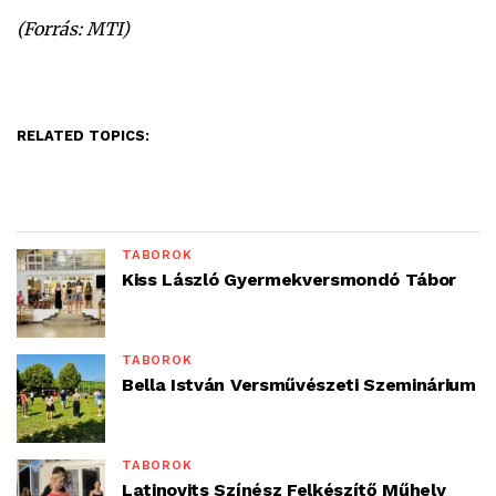
(Forrás: MTI)
RELATED TOPICS:
TÁBOROK
Kiss László Gyermekversmondó Tábor
TÁBOROK
Bella István Versművészeti Szeminárium
TÁBOROK
Latinovits Színész Felkészítő Műhely