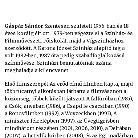
Gáspár Sándor
Szentesen született 1956-ban és 18
éves koráig élt ott. 1979-ben végezte el a Színház- és
Filmművészeti Főiskolát, majd a Vígszínházhoz
szerződött. A Katona József Színház alapító tagja
volt 1982-ben, 1987 óta pedig szabadfoglalkozású
színművész. Színházi bemutatóinak száma
meghaladja a kilencvenet.
Első filmszerepét Az erőd című filmben kapta, majd
több tucatnyi alkotásban láthatta a filmvásznon a
közönség, többek között játszott A falfúróban (1985),
a Csók, anyuban (1986), a Csapd le csacsiban (1990),
a Roncsfilmben (1992), a Woyzeckben (1993), A
miniszter félrelépben (1997), az Üvegtigrisben
mindhárom részében (2001, 2006, 2010), a Deltában
(2007), A hetedik körben (2008), és az Égi madárban