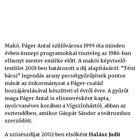
Makó, Páger Antal szülővárosa 1999 óta minden
évben ünnepi programokkal tiszteleg az 1986-ban
elhunyt mester emléke előtt. A makói képviselő-
testület 2001-ben határozott a díj alapításáról: “Téni
bácsi” legendás arany pecsétgyűrűjének pontos
mását az önkormányzat a Páger-család
hozzájárulásával készítteti el évről évre. A gyűrűt
maga Páger Antal is elismerésként kapta,
nyolcvanéves korában a Vígszínháztól, abban az
esztendőben, amikor Gáspár Sándor a teátrumhoz
szerződött.
A színészdíjat 2002-ben elsőként
Halász Judit