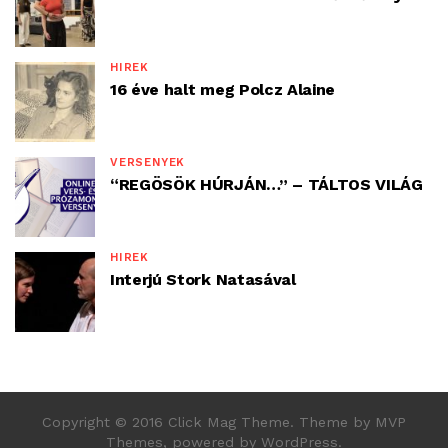
HÍREK
16 éve halt meg Polcz Alaine
VERSENYEK
“REGÖSÖK HÚRJÁN…” – TÁLTOS VILÁG
HÍREK
Interjú Stork Natasával
Copyright © 2016 Click Mag Theme. Theme by MVP
Themes, powered by WordPress.