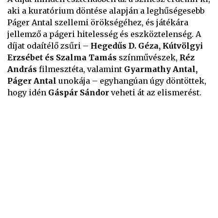
aki a kuratórium döntése alapján a leghűségesebb
Páger Antal szellemi örökségéhez, és játékára
jellemző a págeri hitelesség és eszköztelenség. A
díjat odaítélő zsűri –
Hegedűs D. Géza, Kútvölgyi
Erzsébet és Szalma Tamás
színművészek,
Réz
András
filmesztéta, valamint
Gyarmathy Antal,
Páger Antal
unokája – egyhangúan úgy döntöttek,
hogy idén
Gáspár Sándor
veheti át az elismerést.