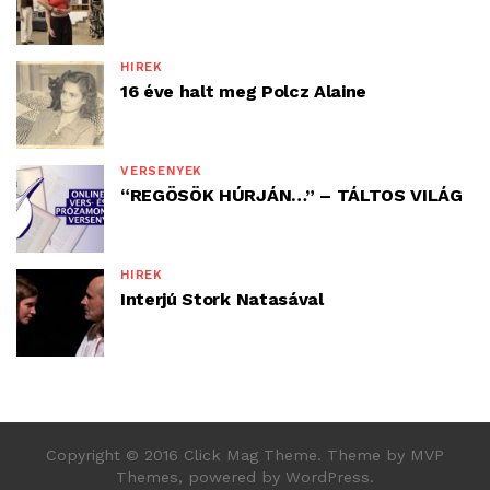
HÍREK
16 éve halt meg Polcz Alaine
VERSENYEK
“REGÖSÖK HÚRJÁN…” – TÁLTOS VILÁG
HÍREK
Interjú Stork Natasával
Copyright © 2016 Click Mag Theme. Theme by MVP
Themes, powered by WordPress.