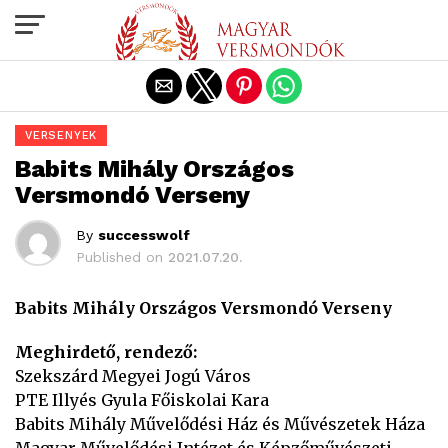
Exit mobile version
VERSENYEK
Babits Mihály Országos
Versmondó Verseny
By
successwolf
Published on
2021.07.20.
Babits Mihály Országos Versmondó Verseny
Meghirdető, rendező:
Szekszárd Megyei Jogú Város
PTE Illyés Gyula Főiskolai Kara
Babits Mihály Művelődési Ház és Művészetek Háza