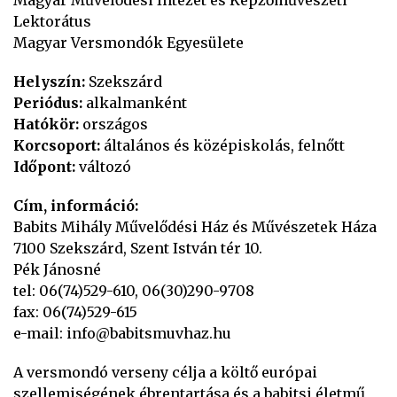
Magyar Művelődési Intézet és Képzőművészeti
Lektorátus
Magyar Versmondók Egyesülete
Helyszín:
Szekszárd
Periódus:
alkalmanként
Hatókör:
országos
Korcsoport:
általános és középiskolás, felnőtt
Időpont:
változó
Cím, információ:
Babits Mihály Művelődési Ház és Művészetek Háza
7100 Szekszárd, Szent István tér 10.
Pék Jánosné
tel: 06(74)529-610, 06(30)290-9708
fax: 06(74)529-615
e-mail: info@babitsmuvhaz.hu
A versmondó verseny célja a költő európai
szellemiségének ébrentartása és a babitsi életmű