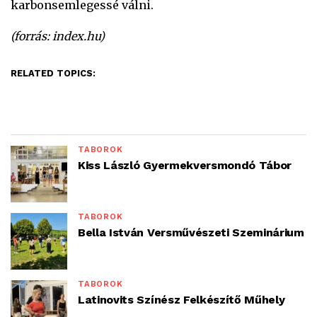
karbonsemlegessé válni.
(forrás: index.hu)
RELATED TOPICS:
TÁBOROK
Kiss László Gyermekversmondó Tábor
TÁBOROK
Bella István Versművészeti Szeminárium
TÁBOROK
Latinovits Színész Felkészítő Műhely