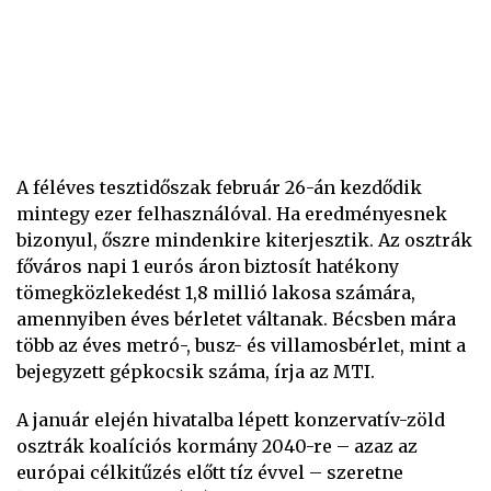
A féléves tesztidőszak február 26-án kezdődik
mintegy ezer felhasználóval. Ha eredményesnek
bizonyul, őszre mindenkire kiterjesztik. Az osztrák
főváros napi 1 eurós áron biztosít hatékony
tömegközlekedést 1,8 millió lakosa számára,
amennyiben éves bérletet váltanak. Bécsben mára
több az éves metró-, busz- és villamosbérlet, mint a
bejegyzett gépkocsik száma, írja az MTI.
A január elején hivatalba lépett konzervatív-zöld
osztrák koalíciós kormány 2040-re – azaz az
európai célkitűzés előtt tíz évvel – szeretne