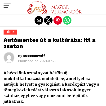
Exit mobile version
HÍREK
Autómentes út a kultúrába: itt a
zseton
By
successwolf
Published on
2021.07.20.
A bécsi önkormányzat hétfőn új
mobilalkalmazást mutatott be, amellyel az
autójuk helyett a gyaloglást, a kerékpárt vagy a
tömegközlekedést választó lakosok ingyen
színházjegyhez vagy múzeumi belépőhöz
juthatnak.