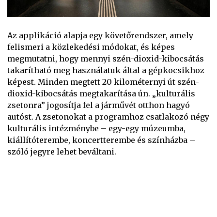
Az applikáció alapja egy követőrendszer, amely
felismeri a közlekedési módokat, és képes
megmutatni, hogy mennyi szén-dioxid-kibocsátás
takarítható meg használatuk által a gépkocsikhoz
képest. Minden megtett 20 kilométernyi út szén-
dioxid-kibocsátás megtakarítása ún. „kulturális
zsetonra” jogosítja fel a járművét otthon hagyó
autóst. A zsetonokat a programhoz csatlakozó négy
kulturális intézménybe – egy-egy múzeumba,
kiállítóterembe, koncertterembe és színházba –
szóló jegyre lehet beváltani.