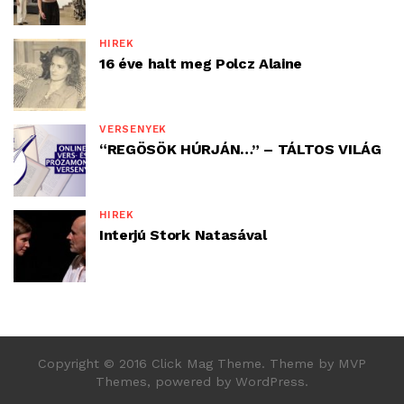
HÍREK
16 éve halt meg Polcz Alaine
VERSENYEK
“REGÖSÖK HÚRJÁN…” – TÁLTOS VILÁG
HÍREK
Interjú Stork Natasával
Copyright © 2016 Click Mag Theme. Theme by MVP
Themes, powered by WordPress.