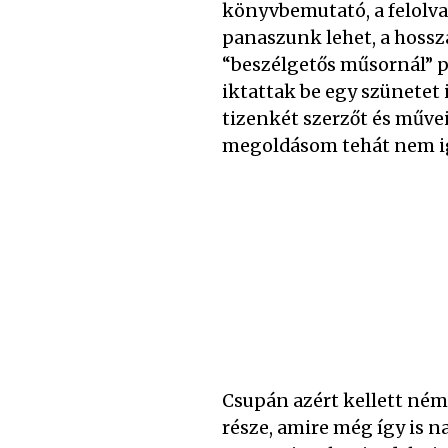
könyvbemutató, a felolvas
panaszunk lehet, a hossz
“beszélgetős műsornál” p
iktattak be egy szünetet 
tizenkét szerzőt és műve
megoldásom tehát nem i
Csupán azért kellett ném
része, amire még így is na