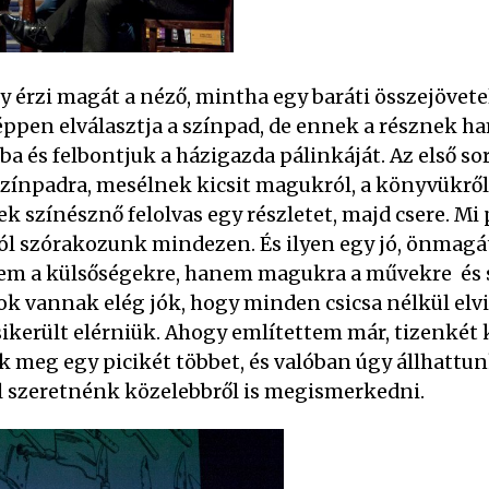
úgy érzi magát a néző, mintha egy baráti összejövete
ppen elválasztja a színpad, de ennek a résznek ha
 és felbontjuk a házigazda pálinkáját. Az első sor
színpadra, mesélnek kicsit magukról, a könyvükről
ek színésznő felolvas egy részletet, majd csere. M
ő jól szórakozunk mindezen. És ilyen egy jó, önma
nem a külsőségekre, hanem magukra a művekre és s
ok vannak elég jók, hogy minden csicsa nélkül elv
 sikerült elérniük. Ahogy említettem már, tizenkét
k meg egy picikét többet, és valóban úgy állhattunk
l szeretnénk közelebbről is megismerkedni.