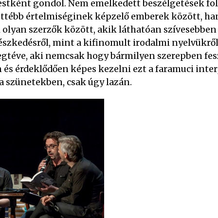
 estként gondol. Nem emelkedett beszélgetések fo
tébb értelmiséginek képzelő emberek között, han
olyan szerzők között, akik láthatóan szívesebbe
észkedésről, mint a kifinomult irodalmi nyelvükrő
megtéve, aki nemcsak hogy bármilyen szerepben fe
és érdeklődően képes kezelni ezt a faramuci inter
t a szünetekben, csak úgy lazán.