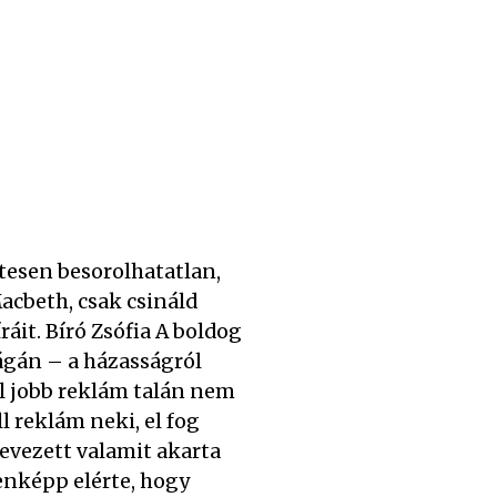
etesen besorolhatatlan,
acbeth, csak csináld
áit. Bíró Zsófia A boldog
ágán – a házasságról
 jobb reklám talán nem
ll reklám neki, el fog
nevezett valamit akarta
enképp elérte, hogy