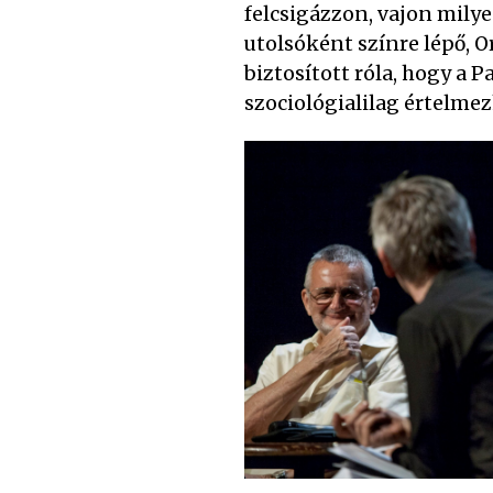
felcsigázzon, vajon milye
utolsóként színre lépő, 
biztosított róla, hogy a
szociológialilag értelme