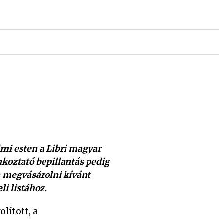
lmi esten a Libri magyar
koztató bepillantás pedig
a megvásárolni kívánt
i listához.
lított, a