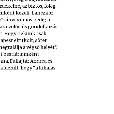
rdekelne, az biztos, főleg
umként kezeli. Lanczkor
 Csányi Vilmos pedig a
g az evolúciós gondolkozás
nat. Hogy nekünk csak
pest eltitkolt, sötét
egtalálja a végső helyét”.
ett bestiáriumként
na, Fullajtár Andrea és
kiderült, hogy “a kihalás