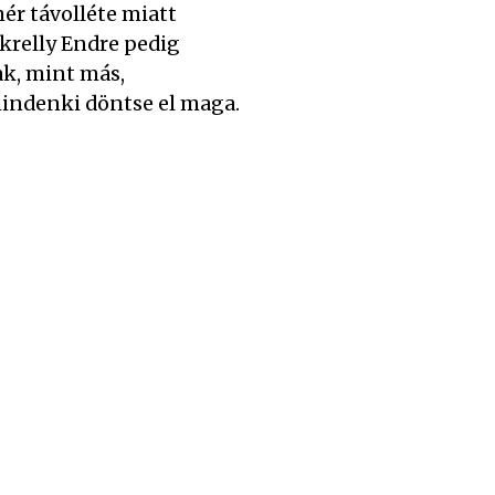
mér távolléte miatt
krelly Endre pedig
ak, mint más,
mindenki döntse el maga.