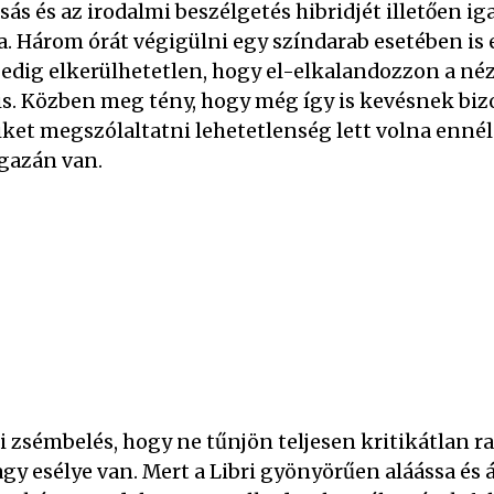
ás és az irodalmi beszélgetés hibridjét illetően i
a. Három órát végigülni egy színdarab esetében is 
edig elkerülhetetlen, hogy el-elkalandozzon a néz
is. Közben meg tény, hogy még így is kevésnek bizo
iket megszólaltatni lehetetlenség lett volna ennél
gazán van.
i zsémbelés, hogy ne tűnjön teljesen kritikátlan r
gy esélye van. Mert a Libri gyönyörűen aláássa és á