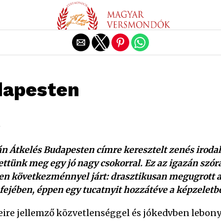
Exit mobile version
dapesten
.
tán Átkelés Budapesten címre keresztelt zenés iroda
tünk meg egy jó nagy csokorral. Ez az igazán szóra
tlen következménnyel járt: drasztikusan megugrott 
jében, éppen egy tucatnyit hozzátéve a képzeletbel
eire jellemző közvetlenséggel és jókedvben lebonyo