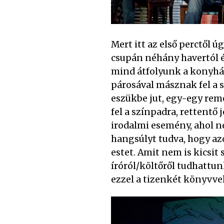
Mert itt az első perctől 
csupán néhány havertól é
mind átfolyunk a konyhába
párosával másznak fel a 
eszükbe jut, egy-egy rem
fel a színpadra, rettent
irodalmi esemény, ahol 
hangsúlyt tudva, hogy az
estet. Amit nem is kicsit
íróról/költőről tudhattun
ezzel a tizenkét könyvve