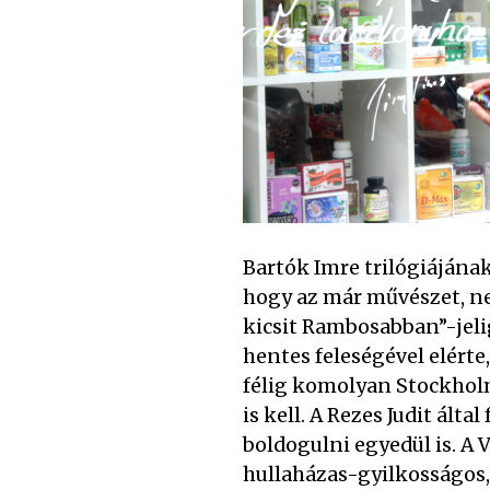
Bartók Imre trilógiájának
hogy az már művészet, ne
kicsit Rambosabban”-jelig
hentes feleségével elért
félig komolyan Stockhol
is kell. A Rezes Judit ált
boldogulni egyedül is. A 
hullaházas-gyilkosságos,