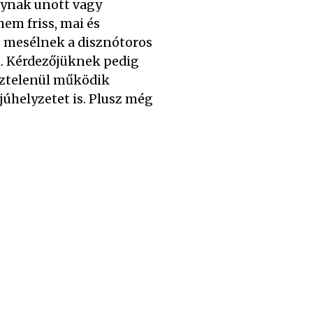
lynak unott vagy
em friss, mai és
n mesélnek a disznótoros
l. Kérdezőjüknek pedig
sztelenül működik
júhelyzetet is. Plusz még