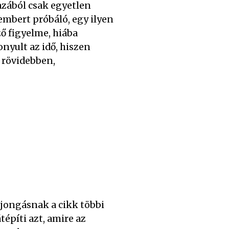
gazából csak egyetlen
embert próbáló, egy ilyen
ő figyelme, hiába
nyult az idő, hiszen
 rövidebben,
ajongásnak a cikk többi
tépíti azt, amire az