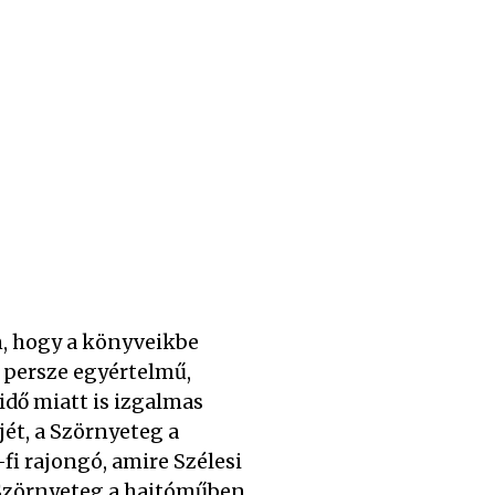
, hogy a könyveikbe
l persze egyértelmű,
 idő miatt is izgalmas
jét, a Szörnyeteg a
i rajongó, amire Szélesi
 Szörnyeteg a hajtóműben