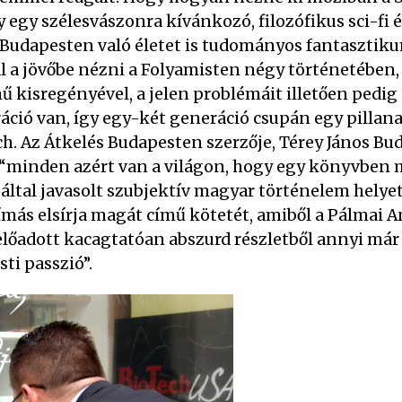
 egy szélesvászonra kívánkozó, filozófikus sci-fi é
 a Budapesten való életet is tudományos fantasztik
 a jövőbe nézni a Folyamisten négy történetében,
ű kisregényével, a jelen problémáit illetően pedi
eráció van, így egy-két generáció csupán egy pilla
h. Az Átkelés Budapesten szerzője, Térey János Buda
 “minden azért van a világon, hogy egy könyvben m
 által javasolt szubjektív magyar történelem hely
más elsírja magát című kötetét, amiből a Pálmai An
előadott kacagtatóan abszurd részletből annyi már 
sti passzió”.