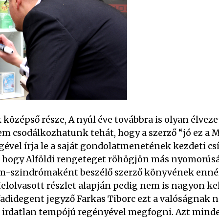
 középső része, A nyúl éve továbbra is olyan élvez
m csodálkozhatunk tehát, hogy a szerző “jó ez a M
ével írja le a saját gondolatmenetének kezdeti csír
e, hogy Alföldi rengeteget röhögjön más nyomorús
m-szindrómaként beszélő szerző könyvének ennél
al felolvasott részlet alapján pedig nem is nagyon ke
Vadidegent jegyző Farkas Tiborc ezt a valóságnak 
 irdatlan tempójú regényével megfogni. Azt mind