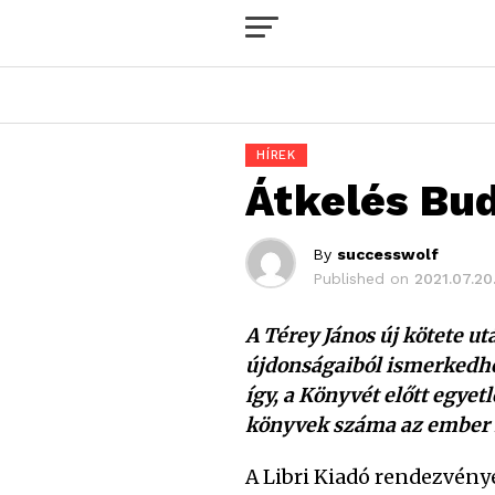
HÍREK
Átkelés Bu
By
successwolf
Published on
2021.07.20
A Térey János új kötete u
újdonságaiból ismerkedhet
így, a Könyvét előtt egye
könyvek száma az ember fe
A Libri Kiadó rendezvény