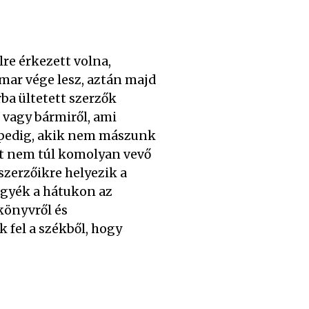
lre érkezett volna,
mar vége lesz, aztán majd
ba ültetett szerzők
 vagy bármiről, ami
i pedig, akik nem mászunk
gát nem túl komolyan vevő
zerzőikre helyezik a
igyék a hátukon az
 könyvről és
 fel a székből, hogy