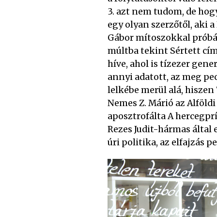
3. azt nem tudom, de hogy
egy olyan szerzőtől, aki
Gábor mítoszokkal próbál
múltba tekint Sértett cím
híve, ahol is tízezer gen
annyi adatott, az meg pec
lelkébe merül alá, hiszen
Nemes Z. Márió az Alföldi
aposztrofálta A hercegprí
Rezes Judit-hármas által 
úri politika, az elfajzás pe