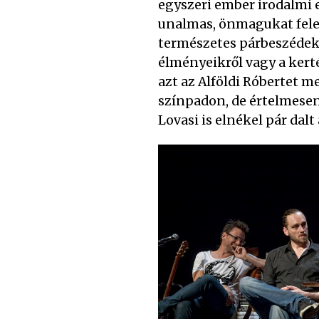
egyszeri ember irodalmi
unalmas, önmagukat felet
természetes párbeszédek 
élményeikről vagy a kert
azt az Alföldi Róbertet 
színpadon, de értelmesen 
Lovasi is elnékel pár dal