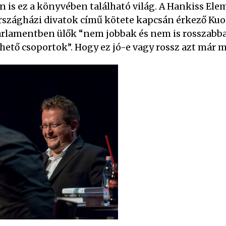
n is ez a könyvében található világ. A Hankiss Ele
Országházi divatok című kötete kapcsán érkező Kuo
 Parlamentben ülők “nem jobbak és nem is rosszabb
zhető csoportok”. Hogy ez jó-e vagy rossz azt már 