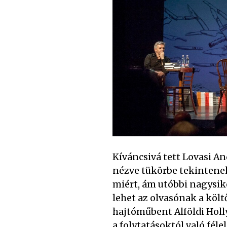
Kíváncsivá tett Lovasi 
nézve tükörbe tekintenek.
miért, ám utóbbi nagysike
lehet az olvasónak a költő
hajtóműbent Alföldi Holl
a folytatásoktól való fé