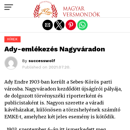
Exit mobile version
HÍREK
Ady-emlékezés Nagyváradon
By
successwolf
Published on
2021.07.20.
Ady Endre 1903-ban került a Sebes-Körös parti
városba. Nagyváradon kezdődött újságírói pályája,
de dolgozott törvényszéki riporterként és
publicistaként is. Nagyon szerette a váradi
kávéházakat, különösen a törzshelyének számító
EMKE-t, amelyhez két jeles esemény is kötődik.
„1903. szeptember 6-án itt ismerkedett meg