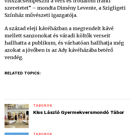
visszacsempészni a vers és irodalom iránti
szeretetet” – mondta Dimény Levente, a Szigligeti
Színház művészeti igazgatója.
A század eleji kávéházban a megrendelt kávé
mellett sanzonokat és váradi költők verseit
hallhatta a publikum, és várhatóan hallhatja még
azokat a jövőben is az Ady kávéházába betérő
vendég.
RELATED TOPICS:
TÁBOROK
Kiss László Gyermekversmondó Tábor
TÁBOROK