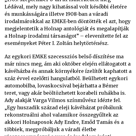
Lédával, mely nagy kihatással volt későbbi életére
és munkásságára illetve 1908-ban a váradi
irodalmárokkal az EMKE-ben döntötték el azt, hogy
megjelentetik a Holnap antológiát és megalapítják
a Holnap irodalmi társaságot” – elevenítette fel az
eseményeket Péter I. Zoltán helytörténész.
Az egykori EMKE szecessziós belső díszítése ma
már nincs meg, ám aki október elején ellátogatott a
kávéházba és annak környékére ízelítőt kaphatott a
száz évvel ezelőtti hangulatból. Beülhetett egykori
automobilba, lovaskocsival bejárhatta a Bémer
teret, vagy akár beöltözhetett korabeli ruhákba is.
Ady alakját Varga Vilmos színművész idézte fel.
„Egy huszadik század eleji kávéházat próbálunk
rekonstruálni ahol valamikor összegyűltek az
akkori Holnaposok Ady Endre, Emőd Tamás és a
többiek, megpróbáljuk a váradi életbe