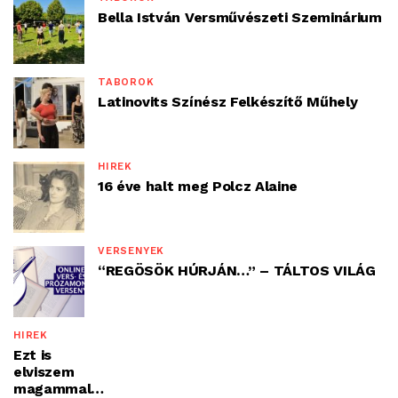
Bella István Versművészeti Szeminárium
TÁBOROK
Latinovits Színész Felkészítő Műhely
HÍREK
16 éve halt meg Polcz Alaine
VERSENYEK
“REGÖSÖK HÚRJÁN…” – TÁLTOS VILÁG
HÍREK
Ezt is
elviszem
magammal…