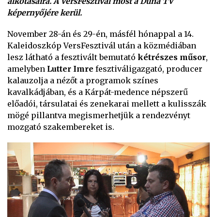
alkotásaira. A VersFesztivál most a Duna TV
képernyőjére kerül.
November 28-án és 29-én, másfél hónappal a 14.
Kaleidoszkóp VersFesztivál után a közmédiában
lesz látható a fesztivált bemutató
kétrészes műsor
,
amelyben
Lutter Imre
fesztiváligazgató, producer
kalauzolja a nézőt a programok színes
kavalkádjában, és a Kárpát-medence népszerű
előadói, társulatai és zenekarai mellett a kulisszák
mögé pillantva megismerhetjük a rendezvényt
mozgató szakembereket is.