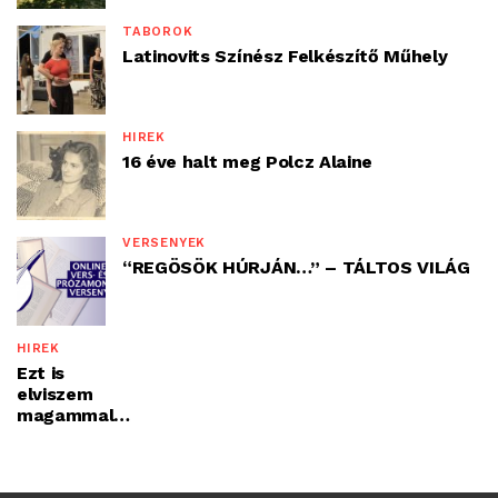
TÁBOROK
Latinovits Színész Felkészítő Műhely
HÍREK
16 éve halt meg Polcz Alaine
VERSENYEK
“REGÖSÖK HÚRJÁN…” – TÁLTOS VILÁG
HÍREK
Ezt is
elviszem
magammal…