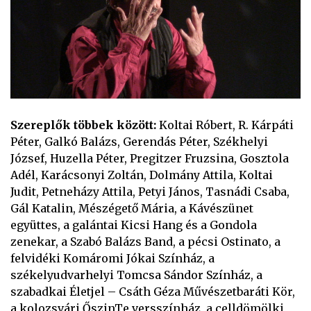
Szereplők többek között:
Koltai Róbert, R. Kárpáti
Péter, Galkó Balázs, Gerendás Péter, Székhelyi
József, Huzella Péter, Pregitzer Fruzsina, Gosztola
Adél, Karácsonyi Zoltán, Dolmány Attila, Koltai
Judit, Petneházy Attila, Petyi János, Tasnádi Csaba,
Gál Katalin, Mészégető Mária, a Kávészünet
együttes, a galántai Kicsi Hang és a Gondola
zenekar, a Szabó Balázs Band, a pécsi Ostinato, a
felvidéki Komáromi Jókai Színház, a
székelyudvarhelyi Tomcsa Sándor Színház, a
szabadkai Életjel – Csáth Géza Művészetbaráti Kör,
a kolozsvári ŐszinTe versszínház, a celldömölki