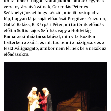
Koltai Róbert húgát, Koltai Juditot, amikor egymás
versenytársaivá válnak, Gerendás Péter és
Székhelyi József hogy készül, mielőtt színpadra
lép, hogyan látja saját előadását Pregitzer Fruzsina,
Galkó Balázs, R. Kárpáti Péter, mi történik előadás
előtt a Soltis Lajos Színház vagy a Holdvilág
Kamaraszínház társulatával, min vitatkozik a
háttérben a zsűri, és mit tud tenni a házigazda és a
fesztiváligazgató, amikor nem férnek be a nézők az
előadásokra.