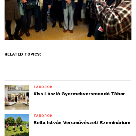
RELATED TOPICS:
TÁBOROK
Kiss László Gyermekversmondó Tábor
TÁBOROK
Bella István Versművészeti Szeminárium