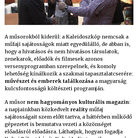
A műsorokból kiderül: a Kaleidoszkóp nemcsak a
műfaji sajátosságok miatt egyedülálló, de abban is,
hogy a hivatásos és nem hivatásos társulatok,
zenekarok, előadók és filmesek azonos
versenyprogramban szerepelnek, és komoly
lehetőség kínálkozik a szakmai tapasztalatcserére:
művészet és emberek találkozása
a magyarság
kulcsfontosságú költészeti programján.
A műsor
nem hagyományos kulturális magazin
:
a napjainkban közkedvelt
reality
műfaj
sajátosságait szem előtt tartva, a háttérben működő
gépezetet is bemutatva vezeti a közönséget
előadásról előadásra. Láthatjuk, hogyan fogadja