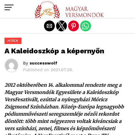
Exit mobile version
HÍREK
A Kaleidoszkóp a képernyőn
By
successwolf
Published on
2021.07.20.
2012 októberében 14. alkalommal rendezte meg a
Magyar Versmondók Egyesülete a Kaleidoszkóp
VersFesztivált, ezúttal a nyíregyházi Móricz
Zsigmond Színházban. Közép-Európa legnagyobb
pódiumművészeti seregszemléje nézői rekordot
döntött: több mint négyezren voltak kíváncsiak a
vers színházi, zenei, filmes és képzőművészeti