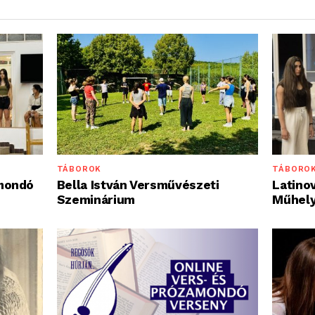
TÁBORO
TÁBOROK
Latinov
mondó
Bella István Versművészeti
Műhel
Szeminárium