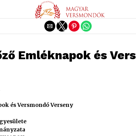
Exit mobile version
yőző Emléknapok és Ve
.
pok és Versmondó Verseny
gyesülete
mányzata