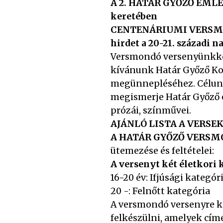
A 2. HATÁR GYŐZŐ EM
keretében
CENTENÁRIUMI VERSM
hirdet a 20-21. századi n
Versmondó versenyünkke
kívánunk Határ Győző Koss
megünnepléséhez. Célunk
megismerje Határ Győző 
prózái, színművei.
AJÁNLÓ LISTA A VERSE
A HATÁR GYŐZŐ VERSM
ütemezése és feltételei:
A versenyt két életkori
16-20 év: Ifjúsági kategór
20 -: Felnőtt kategória
A versmondó versenyre ké
felkészülni, amelyek címé