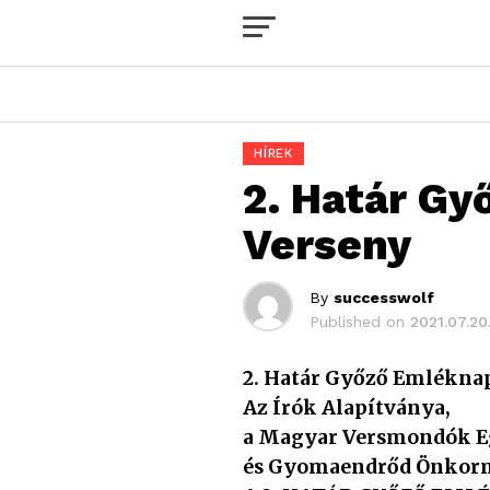
HÍREK
2. Határ G
Verseny
By
successwolf
Published on
2021.07.20
2. Határ Győző Emlékna
Az Írók Alapítványa,
a Magyar Versmondók E
és Gyomaendrőd Önkor