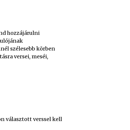
d hozzájárulni
dulójának
inél szélesebb körben
sra versei, meséi,
 választott verssel kell