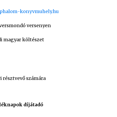
ephalom-konyvmuhely.hu
 a versmondó versenyen
adi magyar költészet
 résztvevő számára
léknapok díjátadó