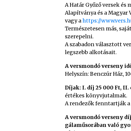
A Határ Győző versek és 
Alapítványa és a Magyar
vagy a
https://www.vers.
Természetesen más, saját
szerepelni.
A szabadon választott ver
legszebb alkotásait.
A versmondó verseny időp
Helyszín: Benczúr Ház, 10
Díjak: I. díj 25 000 Ft, II.
értékes könyvjutalmak.
A rendezők fenntartják a j
A versmondó verseny díj
gálaműsorában való gyo