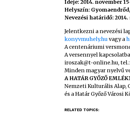
Ideje: 2014. november 15
Helyszín: Gyomaendrőd
Nevezési határidő:
2014.
Jelentkezni a nevezési lap
konyvmuhely.hu
vagy a
h
A centenáriumi versmond
A versennyel kapcsolatban
iroszak@t-online.hu, tel.:
Minden magyar nyelvű ve
A HATÁR GYŐZŐ EMLÉ
Nemzeti Kulturális Ala
és a Határ Győző Városi 
RELATED TOPICS: