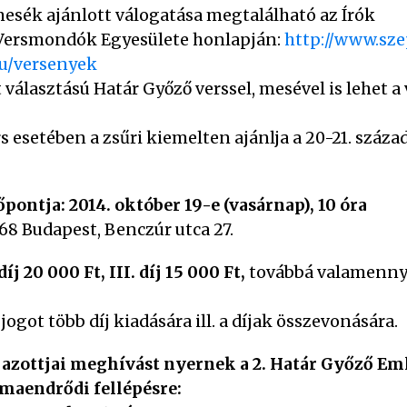
mesék ajánlott válogatása megtalálható az Írók
 Versmondók Egyesülete honlapján:
http://www.sz
hu/versenyek
 választású Határ Győző verssel, mesével is lehet
s esetében a zsűri kiemelten ajánlja a 20-21. száz
ontja: 2014. október 19-e (vasárnap), 10 óra
68 Budapest, Benczúr utca 27.
 díj 20 000 Ft, III. díj 15 000 Ft,
továbbá valamennyi
ogot több díj kiadására ill. a díjak összevonására.
azottjai meghívást nyernek a 2. Határ Győző Em
maendrődi fellépésre: