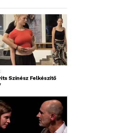
K
its Színész Felkészítő
y