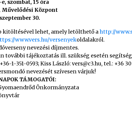
-e, szombat, 15 óra
, Művelődési Központ
 szeptember 30.
 kitöltésével lehet, amely letölthető a
http://www
ttps://www.vers.hu/versenyek
oldalakról.
óverseny nevezési díjmentes.
 további tájékoztatás ill. szükség esetén segítség
+36-1-351-0593; Kiss László: vers@c3.hu, tel.: +36 3
rsmondó nevezését szívesen várjuk!
KNAPOK TÁMOGATÓI:
p, Gyomaendrőd Önkormányzata
Könyvtár