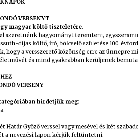
LÉKNAPOK
ONDÓ VERSENYT
agy magyar költő tiszteletére.
l szeretnénk hagyományt teremteni, egyszersmin
uth-díjas költő, író, bölcselő születése 100. évfor
, hogy a versszerető közönség erre az ünnepre m
életművét és mind gyakrabban kerüljenek bemutatá
KHEZ
ONDÓ VERSENY
 kategóriában hirdetjük meg:
ia
t Határ Győző verssel vagy mesével és két szabadon
t a nevezési lapon kérjük feltüntetni.