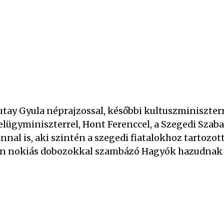
utay Gyula néprajzossal, későbbi kultuszminiszterr
elügyminiszterrel, Hont Ferenccel, a Szegedi Szaba
ánnal is, aki szintén a szegedi fiatalokhoz tartozott
n nokiás dobozokkal szambázó Hagyók hazudnak e