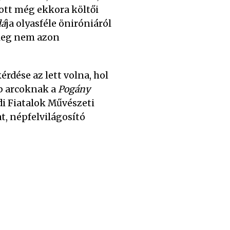
tott még ekkora költői
dá
ja olyasféle öniróniáról
tleg nem azon
érdése az lett volna, hol
b arcoknak a
Pogány
di Fiatalok Művészeti
t, népfelvilágosító