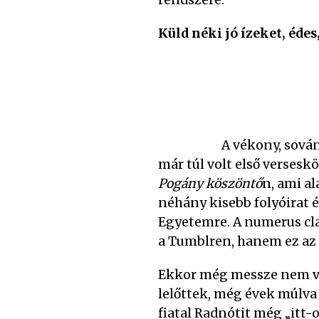
rendszere.
Küld néki jó ízeket, édes
A vékony, sová
már túl volt első versesk
Pogány köszöntő
n, ami a
néhány kisebb folyóirat 
Egyetemre. A numerus cla
a Tumblren, hanem ez az 
Ekkor még messze nem vol
lelőttek, még évek múlva 
fiatal Radnótit még „itt-o