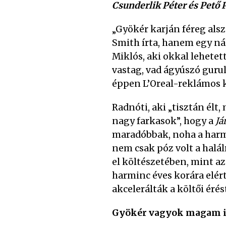
Csunderlik Péter és Pető P
„Gyökér karján féreg alsz
Smith írta, hanem egy nál
Miklós, aki okkal lehete
vastag, vad ágyúszó gurul
éppen L’Oreal-reklámos k
Radnóti, aki „tisztán élt,
nagy farkasok”, hogy a
Já
maradóbbak, noha a harmi
nem csak póz volt a halál
el költészetében, mint a
harminc éves korára elér
akcelerálták a költői éré
Gyökér vagyok magam i