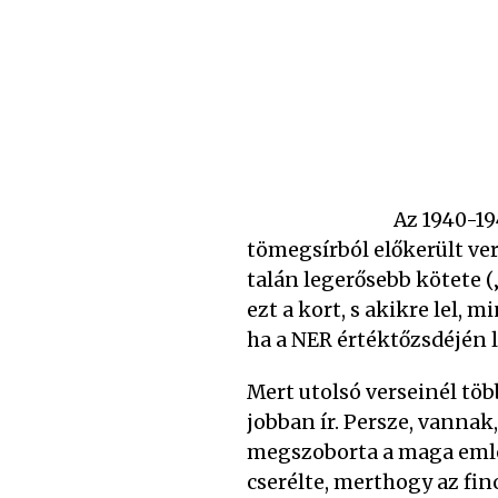
Az 1940-19
tömegsírból előkerült ve
talán legerősebb kötete (
ezt a kort, s akikre lel,
ha a NER értéktőzsdéjén 
Mert utolsó verseinél tö
jobban ír. Persze, vannak
megszoborta a maga emlé
cserélte, merthogy az fi