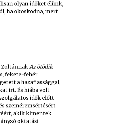
lisan olyan időket élünk,
tól, ha okoskodna, mert
ri Zoltánnak
Az ötödik
s, fekete-fehér
etett a hazafiassággal,
 írt. És hiába volt
zolgálatos idők előtt
 és szeméremsértésért
véért, akik kimentek
mányzó oktatási