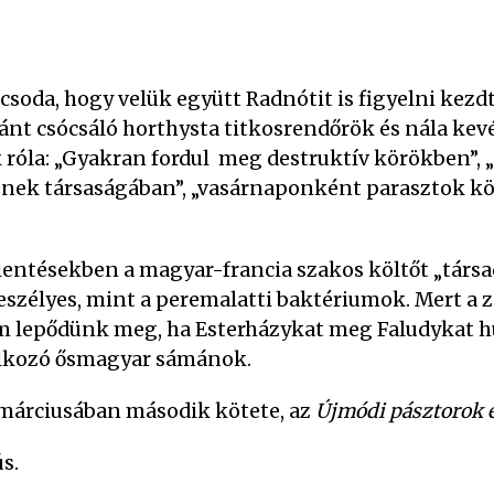
soda, hogy velük együtt Radnótit is figyelni kezd
nt csócsáló horthysta titkosrendőrök és nála kev
 róla: „Gyakran fordul meg destruktív körökben”, 
k társaságában”, „vasárnaponként parasztok közé 
entésekben a magyar-francia szakos költőt „társ
szélyes, mint a peremalatti baktériumok. Mert a zs
m lepődünk meg, ha Esterházykat meg Faludykat h
lálkozó ősmagyar sámánok.
 márciusában második kötete, az
Újmódi pásztorok 
s.