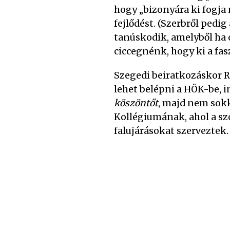
hogy „bizonyára ki fogja 
fejlődést. (Szerbről pedi
tanúskodik, amelyből ha 
ciccegnénk, hogy ki a fasz
Szegedi beiratkozáskor Rad
lehet belépni a HÖK-be,
köszöntőt
, majd nem sokk
Kollégiumának, ahol a szo
falujárásokat szerveztek.