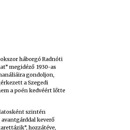
 sokszor háborgó Radnóti
akat” megidéző 1930-as
hanáliáira gondoljon,
érkezett a Szegedi
nem a poén kedvéért lőtte
latosként szintén
az avantgárddal keverő
garettázik”, hozzátéve,