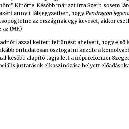
nőni”. Kinőtte. Később már azt írta Szerb, sosem lá
g azért annyit lábjegyzetben, hogy
Pendragon legen
csöpögtetne az országnak egy keveset, akkor ese
 az IMF.)
nóti azzal keltett feltűnést: ahelyett, hogy első k
 inkább öntudatosan osztogatni kezdte a komolyab
al később alapító tagja lett a népi reformer Szege
ciális juttatások elkaszinózása helyett előadásoka