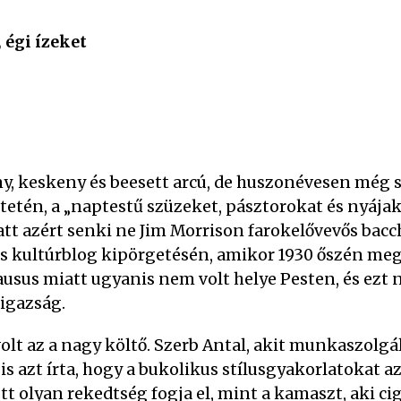
, égi ízeket
ny, keskeny és beesett arcú, de huszonévesen még
ötetén, a „naptestű szüzeket, pásztorokat és nyáj
latt azért senki ne Jim Morrison farokelővevős bacc
és kultúrblog kipörgetésén, amikor 1930 őszén meg
usus miatt ugyanis nem volt helye Pesten, és ezt 
igazság.
t az a nagy költő. Szerb Antal, akit munkaszolgá
is azt írta, hogy a bukolikus stílusgyakorlatokat 
tt olyan rekedtség fogja el, mint a kamaszt, aki ci