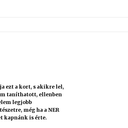
 ezt a kort, s akikre lel,
m taníthatott, ellenben
elem legjobb
tészetre, még ha a NER
t kapnánk is érte.