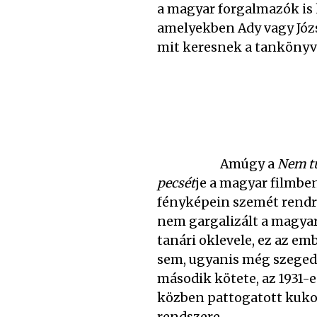
a magyar forgalmazók is k
amelyekben Ady vagy Józs
mit keresnek a tanköny
Amúgy a
Nem t
pecsét
je a magyar filmben
fényképein szemét rendre
nem gargalizált a magyar
tanári oklevele, ez az e
sem, ugyanis még szeged
második kötete, az 1931-
közben pattogatott kukor