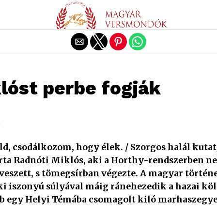
Exit mobile version
lóst perbe fogják
.
d, csodálkozom, hogy élek. / Szorgos halál kutatja
rta Radnóti Miklós, aki a Horthy-rendszerben ne
eszett, s tömegsírban végezte. A magyar történ
ki iszonyú súlyával máig ránehezedik a hazai köl
bb egy Helyi Témába csomagolt kiló marhaszegye