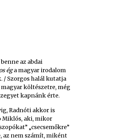
 benne az abdai
os ég
a magyar irodalom
 / Szorgos halál kutatja
 a magyar költészetre, még
szegyet kapnánk érte.
ig, Radnóti akkor is
o Miklós, aki, mikor
csszopókat” „csecsemőkre”
e, az nem számít, miként