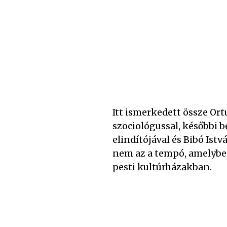
Itt ismerkedett össze Ort
szociológussal, későbbi b
elindítójával és Bibó Istv
nem az a tempó, amelybe
pesti kultúrházakban.