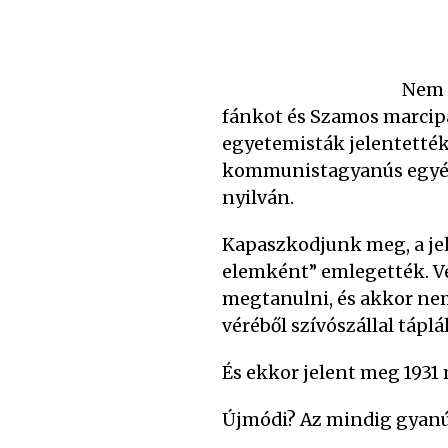
Nem c
fánkot és Szamos marcipá
egyetemisták jelentették
kommunistagyanús egyéne
nyilván.
Kapaszkodjunk meg, a jel
elemként” emlegették. Ve
megtanulni, és akkor ne
véréből szívószállal táp
És ekkor jelent meg 1931
Újmódi? Az mindig gyanú