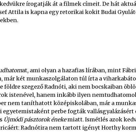
edvükre írogatják át a filmek címeit. De hát aktuá
ef Attila is kapna egy retorikai kokit Budai Gyulá
vekben.
udhatom
at, ami olyan a hazafias lírában, mint Fáb
, már két munkaszolgálaton túl írta a viharkabáto
 földre szegező Radnóti, aki nem bocskaiban öblög
ok istenével, hanem inkább ilyen nemtudhatomokat
mber nem taníthatott középiskolában, már a munkas
i egyetemistaként perbe fogták vallásgyalázásért
es
Újmódi pásztorok éneke
miatt. Ismétlés azok ked
icáért: Radnótira nem tartott igényt Horthy kor