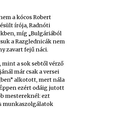
t nem a kócos Robert
sült írója, Radnóti
ekben, míg „Bulgáriából
antsuk a Razglednicák nem
 zavart fejű náci.
, mint a sok sebtől vérző
ajánál már csak a versei
ben” alkotott, mert nála
 Éppen ezért odáig jutott
bb mestereknél: ezt
 és munkaszolgálatok