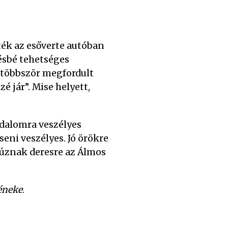
ték az esőverte autóban
ésbé tehetséges
„többször megfordult
jár”. Mise helyett,
adalomra veszélyes
eni veszélyes. Jó örökre
úznak deresre az Álmos
éneke
.