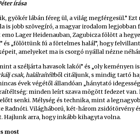
éter írása
ik, gyökér lábán féreg ül, a világ megférgesül.” Ez
a is jobb szövegíró, a magyar irodalom legjobban fé
tt emo Lager Heidenauban, Zagubicza fölött a hegy
” és „fölöttünk fú a förtelmes halál”, hogy felvill
épeit, amelyeket ma is csorgó nyállal nézne néhány
 mint a széljárta havasok lakói” és „oly keményen is
rkálj csak, halálraítélt
ből citáljunk, s mindig tartó h
ncas évek végétől állandóan „hánytató idegesség
raítéltség: minden leírt szava mögött fedezet van.
zelőtt senki. Mélység és technika, mint a legnagyo
te Radnóti. Világháború, két-három zsidótörvény
st. Hajlunk arra, hogy inkább kihagyta volna.
s most