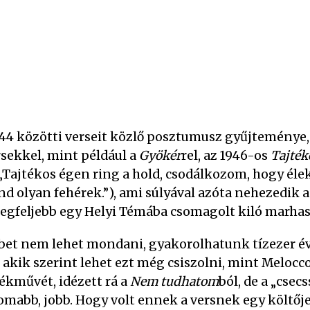
44 közötti verseit közlő posztumusz gyűjteménye,
rsekkel, mint például a
Gyökér
rel, az 1946-os
Tajték
„Tajtékos égen ring a hold, csodálkozom, hogy élek.
 mind olyan fehérek.”), ami súlyával azóta nehezedik
legfeljebb egy Helyi Témába csomagolt kiló marha
bbet nem lehet mondani, gyakorolhatunk tízezer év
, akik szerint lehet ezt még csiszolni, mint Melocc
kművét, idézett rá a
Nem tudhatom
ból, de a „cse
nomabb, jobb. Hogy volt ennek a versnek egy költőj