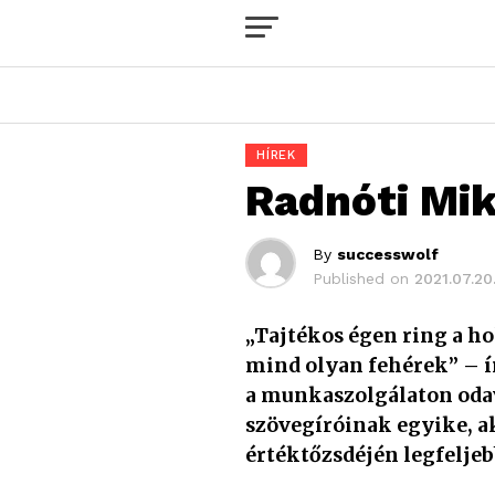
HÍREK
Radnóti Mik
By
successwolf
Published on
2021.07.20
„Tajtékos égen ring a hol
mind olyan fehérek” – í
a munkaszolgálaton odav
szövegíróinak egyike, a
értéktőzsdéjén legfelje