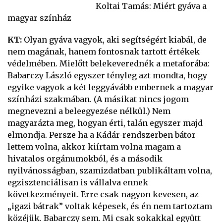
Koltai Tamás: Miért gyáva a
magyar színház
KT:
Olyan gyáva vagyok, aki segítségért kiabál, de
nem magának, hanem fontosnak tartott értékek
védelmében. Mielőtt belekeverednék a metaforába:
Babarczy László egyszer tényleg azt mondta, hogy
egyike vagyok a két leggyávább embernek a magyar
színházi szakmában. (A másikat nincs jogom
megnevezni a beleegyezése nélkül.) Nem
magyarázta meg, hogyan érti, talán egyszer majd
elmondja. Persze ha a Kádár-rendszerben bátor
lettem volna, akkor kiírtam volna magam a
hivatalos orgánumokból, és a második
nyilvánosságban, szamizdatban publikáltam volna,
egzisztenciálisan is vállalva ennek
következményeit. Erre csak nagyon kevesen, az
„igazi bátrak” voltak képesek, és én nem tartoztam
közéjük. Babarczy sem. Mi csak sokakkal együtt