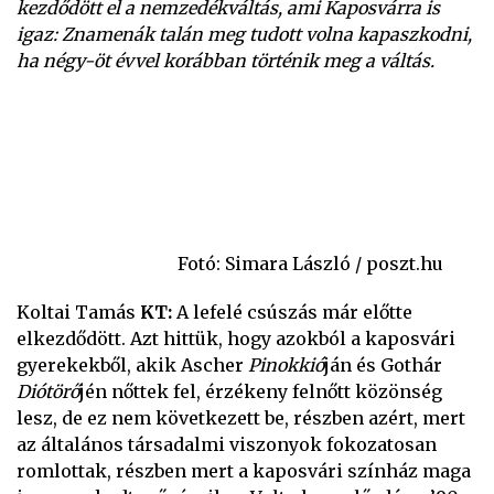
kezdődött el a nemzedékváltás, ami Kaposvárra is
igaz: Znamenák talán meg tudott volna kapaszkodni,
ha négy-öt évvel korábban történik meg a váltás.
Fotó: Simara László / poszt.hu
Koltai Tamás
KT:
A lefelé csúszás már előtte
elkezdődött. Azt hittük, hogy azokból a kaposvári
gyerekekből, akik Ascher
Pinokkió
ján és Gothár
Diótörő
jén nőttek fel, érzékeny felnőtt közönség
lesz, de ez nem következett be, részben azért, mert
az általános társadalmi viszonyok fokozatosan
romlottak, részben mert a kaposvári színház maga