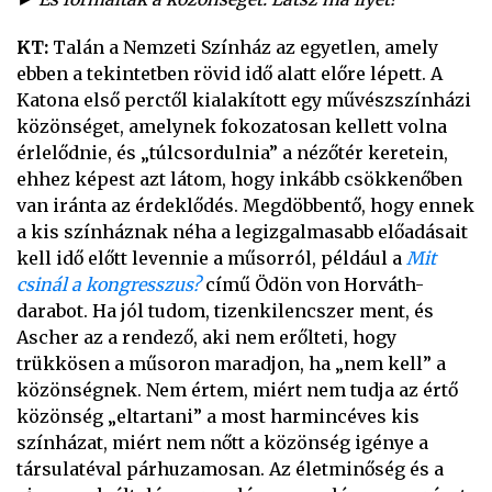
KT:
Talán a Nemzeti Színház az egyetlen, amely
ebben a tekintetben rövid idő alatt előre lépett. A
Katona első perctől kialakított egy művészszínházi
közönséget, amelynek fokozatosan kellett volna
érlelődnie, és „túlcsordulnia” a nézőtér keretein,
ehhez képest azt látom, hogy inkább csökkenőben
van iránta az érdeklődés. Megdöbbentő, hogy ennek
a kis színháznak néha a legizgalmasabb előadásait
kell idő előtt levennie a műsorról, például a
Mit
csinál a kongresszus?
című Ödön von Horváth-
darabot. Ha jól tudom, tizenkilencszer ment, és
Ascher az a rendező, aki nem erőlteti, hogy
trükkösen a műsoron maradjon, ha „nem kell” a
közönségnek. Nem értem, miért nem tudja az értő
közönség „eltartani” a most harmincéves kis
színházat, miért nem nőtt a közönség igénye a
társulatéval párhuzamosan. Az életminőség és a