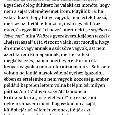
Egyetlen dolog dühített: ha valaki azt mondta, hogy
nem a saját véleményemet írom. Fütyülök rá, ha
valaki közli, hogy hülye vagyok, nem értek hozzá,
mert az az illetőt jellemzi, nyilván egyedül ő az
okos, és egyedül ő ért hozzá, mert neki
„a segében is
felye van”
, mint Weöres gyerekversikéjében (ezzel a
„hejesírással”). Ha viszont valaki azt mondja, hogy
én ennek vagy annak a szócsöve vagyok, azt nem
azért kérem ki magamnak, mert erkölcsi
megbélyegzés, hanem mert gyerekkorom óta
kényes vagyok a nonkonformizmusomra. Sohasem
voltam hajlandó mások véleményéhez igazodni,
ebben az értelemben nem vagyok közösségi ember,
például képtelen lettem volna belépni bármilyen
pártba. Amit Vidnyánszky Attila mond a
kritikusokra a „megfelelésről”, no ez az, ami
nekem sohasem ment. Ragaszkodom a saját,
különbejáratú véleményemhez, ítéljék azt