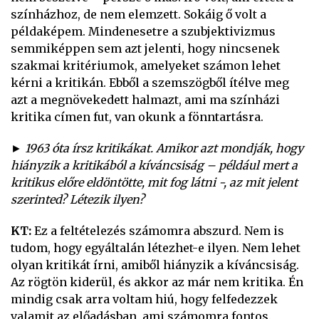
színházhoz, de nem elemzett. Sokáig ő volt a
példaképem. Mindenesetre a szubjektivizmus
semmiképpen sem azt jelenti, hogy nincsenek
szakmai kritériumok, amelyeket számon lehet
kérni a kritikán. Ebből a szemszögből ítélve meg
azt a megnövekedett halmazt, ami ma színházi
kritika címen fut, van okunk a fönntartásra.
► 1963 óta írsz kritikákat. Amikor azt mondják, hogy
hiányzik a kritikából a kíváncsiság – például mert a
kritikus előre eldöntötte, mit fog látni -, az mit jelent
szerinted? Létezik ilyen?
KT:
Ez a feltételezés számomra abszurd. Nem is
tudom, hogy egyáltalán létezhet-e ilyen. Nem lehet
olyan kritikát írni, amiből hiányzik a kíváncsiság.
Az rögtön kiderül, és akkor az már nem kritika. Én
mindig csak arra voltam hiú, hogy felfedezzek
valamit az előadásban, ami számomra fontos.