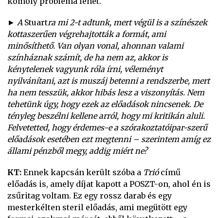
komoly probléma lehet.
► A
Stuart
ra mi 2-t adtunk, mert végül is a színészek
kottaszerűen végrehajtották a formát, ami
minősíthető. Van olyan vonal, ahonnan valami
színháznak számít, de ha nem az, akkor is
kénytelenek vagyunk róla írni, véleményt
nyilvánítani, azt is muszáj betenni a rendszerbe, mert
ha nem tesszük, akkor hibás lesz a viszonyítás. Nem
tehetünk úgy, hogy ezek az előadások nincsenek. De
tényleg beszélni kellene arról, hogy mi kritikán aluli.
Felvetetted, hogy érdemes-e a szórakoztatóipar-szerű
előadások esetében ezt megtenni – szerintem amíg ez
állami pénzből megy, addig miért ne?
KT:
Ennek kapcsán került szóba a
Trió
című
előadás is, amely díjat kapott a POSZT-on, ahol én is
zsűritag voltam. Ez egy rossz darab és egy
mesterkélten steril előadás, ami megütött egy