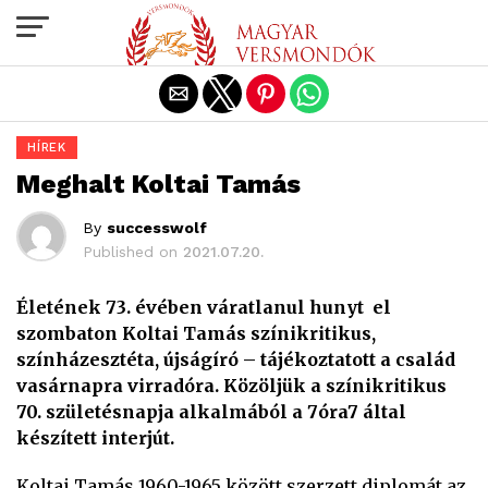
Exit mobile version
HÍREK
Meghalt Koltai Tamás
By
successwolf
Published on
2021.07.20.
Életének 73. évében váratlanul hunyt el
szombaton Koltai Tamás színikritikus,
színházesztéta, újságíró – tájékoztatott a család
vasárnapra virradóra. Közöljük a színikritikus
70. születésnapja alkalmából a 7óra7 által
készített interjút.
Koltai Tamás 1960-1965 között szerzett diplomát az