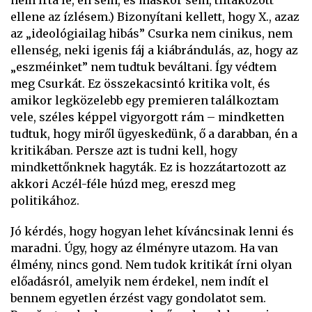
nem írta le, én sem, és máskor sem, tiltakozott
ellene az ízlésem.) Bizonyítani kellett, hogy X., azaz
az „ideológiailag hibás” Csurka nem cinikus, nem
ellenség, neki igenis fáj a kiábrándulás, az, hogy az
„eszméinket” nem tudtuk beváltani. Így védtem
meg Csurkát. Ez összekacsintó kritika volt, és
amikor legközelebb egy premieren találkoztam
vele, széles képpel vigyorgott rám – mindketten
tudtuk, hogy miről ügyeskedünk, ő a darabban, én a
kritikában. Persze azt is tudni kell, hogy
mindkettőnknek hagyták. Ez is hozzátartozott az
akkori Aczél-féle húzd meg, ereszd meg
politikához.
Jó kérdés, hogy hogyan lehet kíváncsinak lenni és
maradni. Úgy, hogy az élményre utazom. Ha van
élmény, nincs gond. Nem tudok kritikát írni olyan
előadásról, amelyik nem érdekel, nem indít el
bennem egyetlen érzést vagy gondolatot sem.