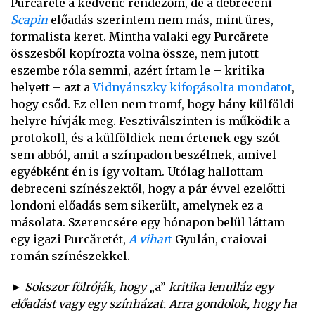
Purcărete a kedvenc rendezőm, de a debreceni
Scapin
előadás szerintem nem más, mint üres,
formalista keret. Mintha valaki egy Purcărete-
összesből kopírozta volna össze, nem jutott
eszembe róla semmi, azért írtam le – kritika
helyett – azt a
Vidnyánszky kifogásolta mondatot
,
hogy csőd. Ez ellen nem tromf, hogy hány külföldi
helyre hívják meg. Fesztiválszinten is működik a
protokoll, és a külföldiek nem értenek egy szót
sem abból, amit a színpadon beszélnek, amivel
egyébként én is így voltam. Utólag hallottam
debreceni színészektől, hogy a pár évvel ezelőtti
londoni előadás sem sikerült, amelynek ez a
másolata. Szerencsére egy hónapon belül láttam
egy igazi Purcăretét,
A vihar
t
Gyulán, craiovai
román színészekkel.
► Sokszor fölróják, hogy
„a”
kritika lenulláz egy
előadást vagy egy színházat. Arra gondolok, hogy ha