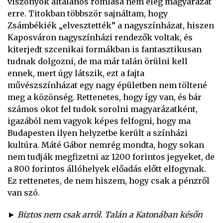
viszonyok általános romlása nem elég magyarázat
erre. Titokban többször sajnáltam, hogy
Zsámbékiék „elvesztették” a nagyszínházat, hiszen
Kaposváron nagyszínházi rendezők voltak, és
kiterjedt szcenikai formákban is fantasztikusan
tudnak dolgozni, de ma már talán örülni kell
ennek, mert úgy látszik, ezt a fajta
művészszínházat egy nagy épületben nem töltené
meg a közönség. Rettenetes, hogy így van, és bár
számos okot fel tudok sorolni magyarázatként,
igazából nem vagyok képes felfogni, hogy ma
Budapesten ilyen helyzetbe került a színházi
kultúra. Máté Gábor nemrég mondta, hogy sokan
nem tudják megfizetni az 1200 forintos jegyeket, de
a 800 forintos állóhelyek előadás előtt elfogynak.
Ez rettenetes, de nem hiszem, hogy csak a pénzről
van szó.
► Biztos nem csak arról. Talán a Katonában későn