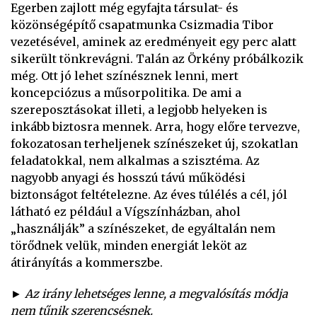
Egerben zajlott még egyfajta társulat- és
közönségépítő csapatmunka Csizmadia Tibor
vezetésével, aminek az eredményeit egy perc alatt
sikerült tönkrevágni. Talán az Örkény próbálkozik
még. Ott jó lehet színésznek lenni, mert
koncepciózus a műsorpolitika. De ami a
szereposztásokat illeti, a legjobb helyeken is
inkább biztosra mennek. Arra, hogy előre tervezve,
fokozatosan terheljenek színészeket új, szokatlan
feladatokkal, nem alkalmas a szisztéma. Az
nagyobb anyagi és hosszú távú működési
biztonságot feltételezne. Az éves túlélés a cél, jól
látható ez például a Vígszínházban, ahol
„használják” a színészeket, de egyáltalán nem
törődnek velük, minden energiát leköt az
átirányítás a kommerszbe.
► Az irány lehetséges lenne, a megvalósítás módja
nem tűnik szerencsésnek.