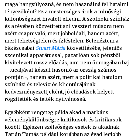
maga hangsúlyozná, és nem használná fel hatalmi
tényezőként? Ez a mesterséges árok a minőségi
különbségeket hivatott elfedni. A szolnoki színház
és a tévében közvetített szilveszteri műsora nem
azért csapnivaló, mert jobboldali, hanem azért,
mert tehetségtelen és ízléstelen. Belenéztem a
békéscsabai
Stuart Mária
közvetítésébe, jelentős
szcenikai apparátussal, pazarlóan sok pénzből
kivitelezett rossz előadás, ami nem önmagában baj
– tucatjával készül hasonló az ország számos
pontján -, hanem azért, mert a politikai hatalom
színházi és televíziós klientúrájának
kedvezményezettjeként, jó előadások helyett
rögzítették és tették nyilvánossá.
Egyébként rengeteg példa akad a markáns
véleménykülönbségre kritikusok és kritikusok
között. Egészen szélsőséges esetek is akadnak.
Tarján Tamás például korábban az évad legjobb