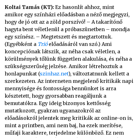
Koltai Tamás (KT):
Ez hasonlít ahhoz, mint
amikor egy színházi előadásban a néző megjegyzi,
hogy de jó ott az a zöld porszívó! – A takarítónő
hagyta bent véletlenül a próbaszünetben – mondja
egy színész. – Megtetszett és megtartottuk.
(Egyébként a
Trió
előadásáról van szó.) Ami
koncepciónak látszik, az néha csak véletlen, a
körülmények tőlünk független alakulása, és néha a
szükségszerűség jelzése. Amikor létrehoztuk a
honlapunkat (
szinhaz.net
), változtatnunk kellett a
szerkezeten. Az interneten megjelenő kritikák napi
mennyisége és fontossága bennünket is arra
késztetett, hogy gyorsabban reagáljunk a
bemutatókra. Egy ideig bizonyos kettősség
mutatkozott, gyakran ugyanazokról az
előadásokról jelentek meg kritikák az online-on is,
mint a printben, ami nem baj, ha ezek merítése,
műfaji karaktere, terjedelme különböző. Ez nem