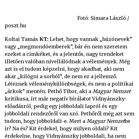
Fotó: Simara László /
poszt.hu
Koltai Tamás
KT:
Lehet, hogy vannak „húzónevek”
vagy „megmondóemberek”, bár én nem szeretem
ezeket a címkéket, és a jelentős, nagy trendeket
illetően valóban nivellálódnak a vélemények. Még
azt is el tudom képzelni, hogy akadhat, aki nem
akar „kilógni a sorból”, de nem ez a jellemző.
Léteznek véleménykülönbségek, és nem a politikai
„árkok” mentén. Pethő Tibor, aki a
Magyar Nemzet
kritikusa, írt már negatív bírálatot Vidnyánszky-
előadásról, pedig egy jobboldali lapról és egy
jobboldali rendezőről van szó. Pethőről még azt sem
tudom, hogy jobboldali-e. Mert a
Magyar Nemzet
be
ír? Na és? Kit érdekel, hogy milyen oldali? Kit
érdekelne, hogy Vidnyánszky jobboldali, ha nem