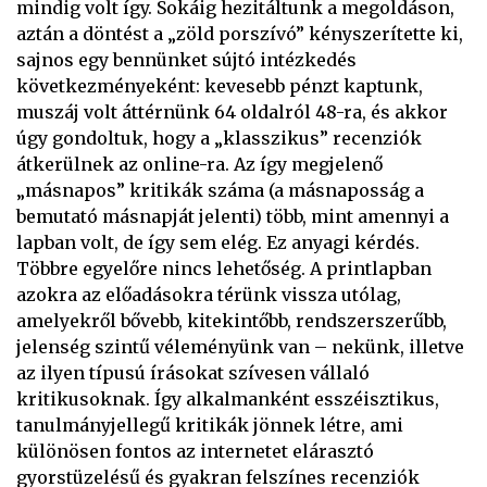
mindig volt így. Sokáig hezitáltunk a megoldáson,
aztán a döntést a „zöld porszívó” kényszerítette ki,
sajnos egy bennünket sújtó intézkedés
következményeként: kevesebb pénzt kaptunk,
muszáj volt áttérnünk 64 oldalról 48-ra, és akkor
úgy gondoltuk, hogy a „klasszikus” recenziók
átkerülnek az online-ra. Az így megjelenő
„másnapos” kritikák száma (a másnaposság a
bemutató másnapját jelenti) több, mint amennyi a
lapban volt, de így sem elég. Ez anyagi kérdés.
Többre egyelőre nincs lehetőség. A printlapban
azokra az előadásokra térünk vissza utólag,
amelyekről bővebb, kitekintőbb, rendszerszerűbb,
jelenség szintű véleményünk van – nekünk, illetve
az ilyen típusú írásokat szívesen vállaló
kritikusoknak. Így alkalmanként esszéisztikus,
tanulmányjellegű kritikák jönnek létre, ami
különösen fontos az internetet elárasztó
gyorstüzelésű és gyakran felszínes recenziók