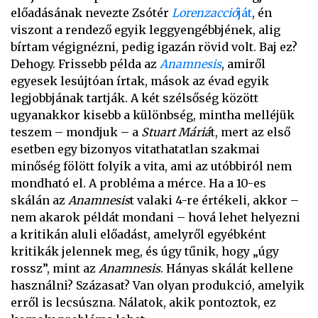
előadásának nevezte Zsótér
Lorenzacció
ját
, én
viszont a rendező egyik leggyengébbjének, alig
bírtam végignézni, pedig igazán rövid volt. Baj ez?
Dehogy. Frissebb példa az
Anamnesis
, amiről
egyesek lesújtóan írtak, mások az évad egyik
legjobbjának tartják. A két szélsőség között
ugyanakkor kisebb a különbség, mintha melléjük
teszem – mondjuk – a
Stuart Máriá
t, mert az első
esetben egy bizonyos vitathatatlan szakmai
minőség fölött folyik a vita, ami az utóbbiról nem
mondható el. A probléma a mérce. Ha a 10-es
skálán az
Anamnesis
t valaki 4-re értékeli, akkor –
nem akarok példát mondani – hová lehet helyezni
a kritikán aluli előadást, amelyről egyébként
kritikák jelennek meg, és úgy tűnik, hogy „úgy
rossz”, mint az
Anamnesis
. Hányas skálát kellene
használni? Százasat? Van olyan produkció, amelyik
erről is lecsúszna. Nálatok, akik pontoztok, ez