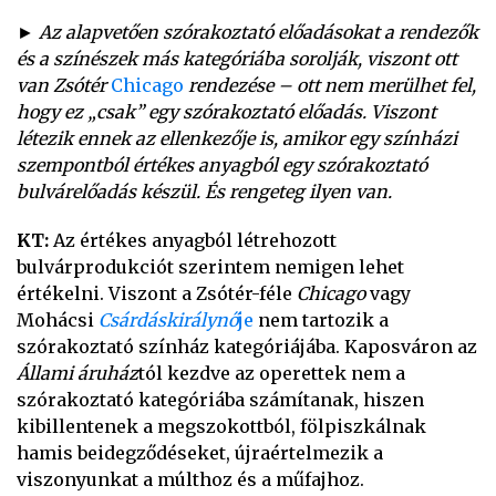
► Az alapvetően szórakoztató előadásokat a rendezők
és a színészek más kategóriába sorolják, viszont ott
van Zsótér
Chicago
rendezése – ott nem merülhet fel,
hogy ez „csak” egy szórakoztató előadás. Viszont
létezik ennek az ellenkezője is, amikor egy színházi
szempontból értékes anyagból egy szórakoztató
bulvárelőadás készül. És rengeteg ilyen van.
KT:
Az értékes anyagból létrehozott
bulvárprodukciót szerintem nemigen lehet
értékelni. Viszont a Zsótér-féle
Chicago
vagy
Mohácsi
Csárdáskirálynő
je
nem tartozik a
szórakoztató színház kategóriájába. Kaposváron az
Állami áruház
tól kezdve az operettek nem a
szórakoztató kategóriába számítanak, hiszen
kibillentenek a megszokottból, fölpiszkálnak
hamis beidegződéseket, újraértelmezik a
viszonyunkat a múlthoz és a műfajhoz.