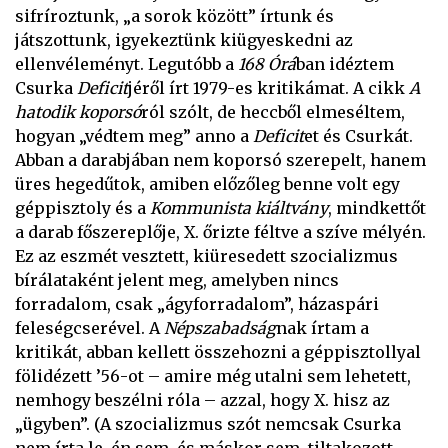
sifríroztunk, „a sorok között” írtunk és
játszottunk, igyekeztünk kiügyeskedni az
ellenvéleményt. Legutóbb a
168 Órá
ban idéztem
Csurka
Deficit
jéről írt 1979-es kritikámat. A cikk
A
hatodik koporsó
ról szólt, de heccből elmeséltem,
hogyan „védtem meg” anno a
Deficit
et és Csurkát.
Abban a darabjában nem koporsó szerepelt, hanem
üres hegedűtok, amiben előzőleg benne volt egy
géppisztoly és a
Kommunista kiáltvány
, mindkettőt
a darab főszereplője, X. őrizte féltve a szíve mélyén.
Ez az eszmét vesztett, kiüresedett szocializmus
bírálataként jelent meg, amelyben nincs
forradalom, csak „ágyforradalom”, házaspári
feleségcserével. A
Népszabadság
nak írtam a
kritikát, abban kellett összehozni a géppisztollyal
fölidézett ’56-ot – amire még utalni sem lehetett,
nemhogy beszélni róla – azzal, hogy X. hisz az
„ügyben”. (A szocializmus szót nemcsak Csurka