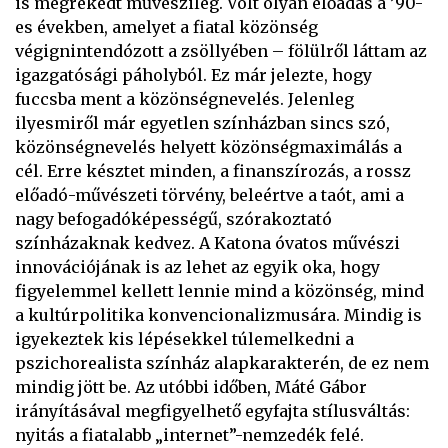
is megrekedt művészileg. Volt olyan előadás a ’90-
es években, amelyet a fiatal közönség
végignintendózott a zsöllyében – fölülről láttam az
igazgatósági páholyból. Ez már jelezte, hogy
fuccsba ment a közönségnevelés. Jelenleg
ilyesmiről már egyetlen színházban sincs szó,
közönségnevelés helyett közönségmaximálás a
cél. Erre késztet minden, a finanszírozás, a rossz
előadó-művészeti törvény, beleértve a taót, ami a
nagy befogadóképességű, szórakoztató
színházaknak kedvez. A Katona óvatos művészi
innovációjának is az lehet az egyik oka, hogy
figyelemmel kellett lennie mind a közönség, mind
a kultúrpolitika konvencionalizmusára. Mindig is
igyekeztek kis lépésekkel túlemelkedni a
pszichorealista színház alapkarakterén, de ez nem
mindig jött be. Az utóbbi időben, Máté Gábor
irányításával megfigyelhető egyfajta stílusváltás:
nyitás a fiatalabb „internet”-nemzedék felé.