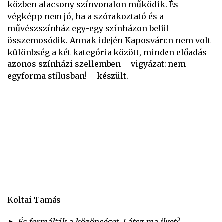
közben alacsony színvonalon működik. És
végképp nem jó, ha a szórakoztató és a
művészszínház egy-egy színházon belül
összemosódik. Annak idején Kaposváron nem volt
különbség a két kategória között, minden előadás
azonos színházi szellemben – vigyázat: nem
egyforma stílusban! – készült.
Koltai Tamás
► És formálták a közönséget. Látsz ma ilyet?