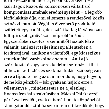
formai-szakmai mércét, ebből következett – a
zsűritagok közös és kölcsönösen vállalható
kompromisszumának eredményeként – a legjobb
férfialakítás díja, ami elismerte a rendezővel közös
színészi munkát. Végül is élvezhető produkció
született egy banális, de esztétikailag látványosan
föltupírozott „művészi” műproblémából:
Egyszerűbben szólva: a semmiből hoztak létre
valamit, ami azért teljesítmény. Ellentétben a
fordítottjával, amikor a valamiből, egy klasszikus
remekműből varázsolnak semmit. Ami a jó
szórakoztató vagy kereskedelmi színházat illeti,
ahhoz is kell ízlés és szakmai tudás. Szükség van
erre a típusra, még az sem mondom, hogy legyen,
de ne közpénzből – bár gyakran hajlok erre a
véleményre -, mindenesetre ne a jelenlegi
finanszírozási struktúrában. Mácsai Pál írt erről
pár évvel ezelőtt, csak őt ismétlem. A közpénzből
támogatandó színház szerintem ott kezdődik, hogy