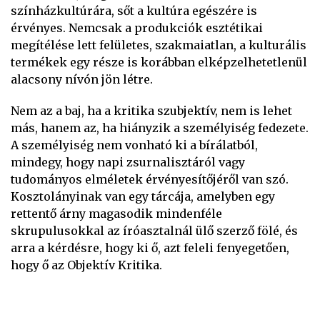
színházkultúrára, sőt a kultúra egészére is
érvényes. Nemcsak a produkciók esztétikai
megítélése lett felületes, szakmaiatlan, a kulturális
termékek egy része is korábban elképzelhetetlenül
alacsony nívón jön létre.
Nem az a baj, ha a kritika szubjektív, nem is lehet
más, hanem az, ha hiányzik a személyiség fedezete.
A személyiség nem vonható ki a bírálatból,
mindegy, hogy napi zsurnalisztáról vagy
tudományos elméletek érvényesítőjéről van szó.
Kosztolányinak van egy tárcája, amelyben egy
rettentő árny magasodik mindenféle
skrupulusokkal az íróasztalnál ülő szerző fölé, és
arra a kérdésre, hogy ki ő, azt feleli fenyegetően,
hogy ő az Objektív Kritika.