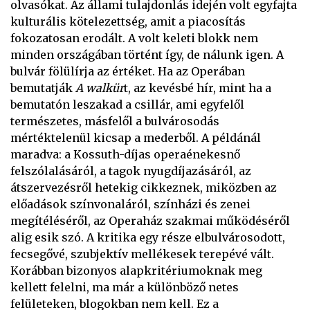
olvasókat. Az állami tulajdonlás idején volt egyfajta
kulturális kötelezettség, amit a piacosítás
fokozatosan erodált. A volt keleti blokk nem
minden országában történt így, de nálunk igen. A
bulvár fölülírja az értéket. Ha az Operában
bemutatják
A walkür
t, az kevésbé hír, mint ha a
bemutatón leszakad a csillár, ami egyfelől
természetes, másfelől a bulvárosodás
mértéktelenül kicsap a mederből. A példánál
maradva: a Kossuth-díjas operaénekesnő
felszólalásáról, a tagok nyugdíjazásáról, az
átszervezésről hetekig cikkeznek, miközben az
előadások színvonaláról, színházi és zenei
megítéléséről, az Operaház szakmai működéséről
alig esik szó. A kritika egy része elbulvárosodott,
fecsegővé, szubjektív mellékesek terepévé vált.
Korábban bizonyos alapkritériumoknak meg
kellett felelni, ma már a különböző netes
felületeken, blogokban nem kell. Ez a