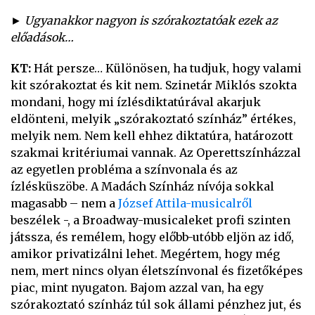
► Ugyanakkor nagyon is szórakoztatóak ezek az
előadások…
KT:
Hát persze… Különösen, ha tudjuk, hogy valami
kit szórakoztat és kit nem. Szinetár Miklós szokta
mondani, hogy mi ízlésdiktatúrával akarjuk
eldönteni, melyik „szórakoztató színház” értékes,
melyik nem. Nem kell ehhez diktatúra, határozott
szakmai kritériumai vannak. Az Operettszínházzal
az egyetlen probléma a színvonala és az
ízlésküszöbe. A Madách Színház nívója sokkal
magasabb – nem a
József Attila-musicalről
beszélek -, a Broadway-musicaleket profi szinten
játssza, és remélem, hogy előbb-utóbb eljön az idő,
amikor privatizálni lehet. Megértem, hogy még
nem, mert nincs olyan életszínvonal és fizetőképes
piac, mint nyugaton. Bajom azzal van, ha egy
szórakoztató színház túl sok állami pénzhez jut, és