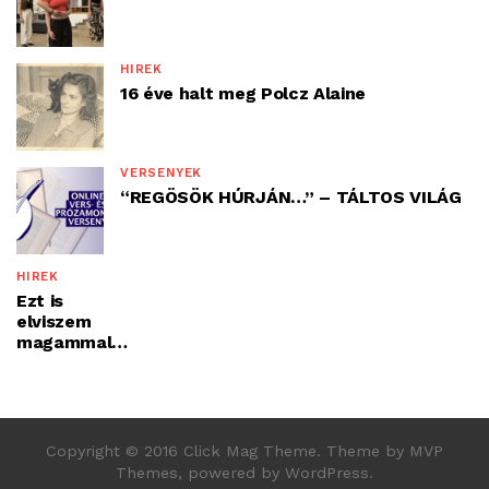
HÍREK
16 éve halt meg Polcz Alaine
VERSENYEK
“REGÖSÖK HÚRJÁN…” – TÁLTOS VILÁG
HÍREK
Ezt is
elviszem
magammal…
Copyright © 2016 Click Mag Theme. Theme by MVP
Themes, powered by WordPress.