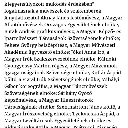
kiegyensúlyozott működés érdekében” –
fogalmaznak a művészek és szakemberek.
A nyilatkozatot Aknay János festőművész, a Magyar
Alkotóművészek Országos Egyesületének elnöke;
Butak András grafikusművész, a Magyar Képző- és
Iparművészeti Társaságok Szövetségének elnöke;
Fekete György belsőépítész, a Magyar Művészeti
Akadémia ügyvezető elnöke; Jókai Anna író, a
Magyar Írók Szakszervezetének elnöke; Kálnoki-
Gyöngyössy Márton régész, a Megyei Múzeumok
Igazgatóságainak Szövetsége elnöke; Kollár Árpád
költő, a Fiatal Írók Szövetségének elnöke; Mihályi
Gábor koreográfus, a Magyar Táncművészek
Szövetségének elnöke; Sárkány Győző
képzőművész, a Magyar Illusztrátorok
Társaságának elnöke; Szentmártoni János költő, a
Magyar Írószövetség elnöke; Tyekvicska Árpád, a
Magyar Levéltárosok Egyesületének elnöke és
Vidnyánszky Attila, a Magyar Teátrumi Társaság