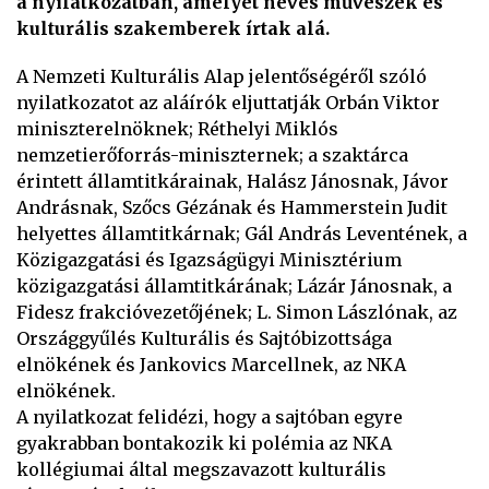
a nyilatkozatban, amelyet neves művészek és
kulturális szakemberek írtak alá.
A Nemzeti Kulturális Alap jelentőségéről szóló
nyilatkozatot az aláírók eljuttatják Orbán Viktor
miniszterelnöknek; Réthelyi Miklós
nemzetierőforrás-miniszternek; a szaktárca
érintett államtitkárainak, Halász Jánosnak, Jávor
Andrásnak, Szőcs Gézának és Hammerstein Judit
helyettes államtitkárnak; Gál András Leventének, a
Közigazgatási és Igazságügyi Minisztérium
közigazgatási államtitkárának; Lázár Jánosnak, a
Fidesz frakcióvezetőjének; L. Simon Lászlónak, az
Országgyűlés Kulturális és Sajtóbizottsága
elnökének és Jankovics Marcellnek, az NKA
elnökének.
A nyilatkozat felidézi, hogy a sajtóban egyre
gyakrabban bontakozik ki polémia az NKA
kollégiumai által megszavazott kulturális