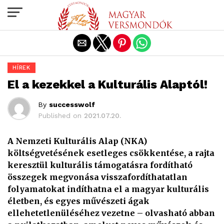
Exit mobile version
HÍREK
El a kezekkel a Kulturális Alaptól!
By
successwolf
Published on
2021.07.20.
A Nemzeti Kulturális Alap (NKA)
költségvetésének esetleges csökkentése, a rajta
keresztül kulturális támogatásra fordítható
összegek megvonása visszafordíthatatlan
folyamatokat indíthatna el a magyar kulturális
életben, és egyes művészeti ágak
ellehetetlenüléséhez vezetne – olvasható abban