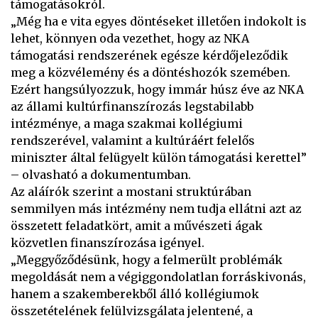
támogatásokról.
„Még ha e vita egyes döntéseket illetően indokolt is
lehet, könnyen oda vezethet, hogy az NKA
támogatási rendszerének egésze kérdőjeleződik
meg a közvélemény és a döntéshozók szemében.
Ezért hangsúlyozzuk, hogy immár húsz éve az NKA
az állami kultúrfinanszírozás legstabilabb
intézménye, a maga szakmai kollégiumi
rendszerével, valamint a kultúráért felelős
miniszter által felügyelt külön támogatási kerettel”
– olvasható a dokumentumban.
Az aláírók szerint a mostani struktúrában
semmilyen más intézmény nem tudja ellátni azt az
összetett feladatkört, amit a művészeti ágak
közvetlen finanszírozása igényel.
„Meggyőződésünk, hogy a felmerült problémák
megoldását nem a végiggondolatlan forráskivonás,
hanem a szakemberekből álló kollégiumok
összetételének felülvizsgálata jelentené, a