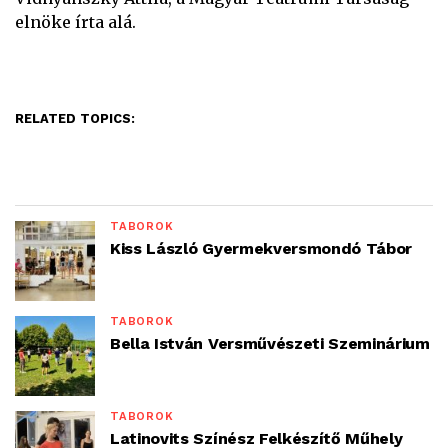
elnöke írta alá.
RELATED TOPICS:
TÁBOROK
Kiss László Gyermekversmondó Tábor
TÁBOROK
Bella István Versművészeti Szeminárium
TÁBOROK
Latinovits Színész Felkészítő Műhely